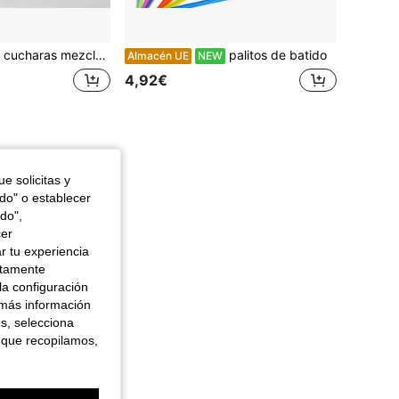
para cócteles con diseño en espiral para bar, café y preparación de bebidas
palitos de batido
Almacén UE
NEW
4,92€
e solicitas y
odo" o establecer
do",
cer
r tu experiencia
ctamente
la configuración
 más información
es, selecciona
 que recopilamos,