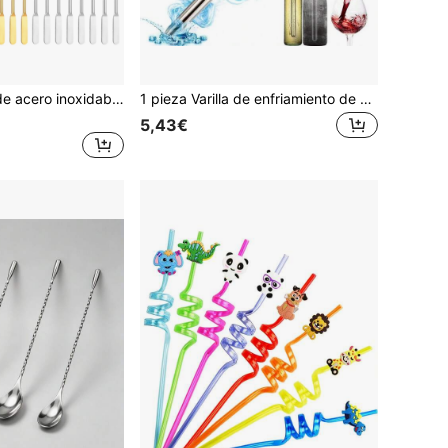
8 piezas Palitos de acero inoxidable para revolver café y bebidas, palitos para cócteles, palitos para revolver bebidas, herramientas de mezcla de 7.5 pulgadas adecuadas para cocina/bar/cafetería, pulido espejo, apto para lavavajillas
1 pieza Varilla de enfriamiento de acero inoxidable - Herramienta de enfriamiento con mango negro, adecuada para enfriar bebidas, accesorio de enfriamiento de bebidas | Elegante | Acero inoxidable de moda, regalo, regalo de celebración
5,43€