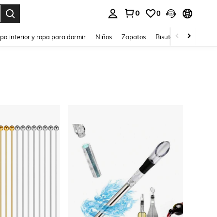
0
0
ar. Press Enter to select.
pa interior y ropa para dormir
Niños
Zapatos
Bisutería Y Accesorio