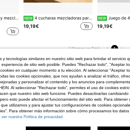
5/10 piezas Apisonadores y mezcladores de cóctel de acero inoxidable de 18.8 cm/7.4 in, herramienta de bar creativa, adecuada para bares, cafeterías, mezclar leche con té, miel y talla grande
4 cucharas mezcladoras para cóctel de acero inoxidable con diseño en espiral para bar, café y preparación de bebidas
Juego de 4 cucharas mezcladoras de acero inoxidable 
NEW
NEW
19,19€
19,19€
1
1 Páginas en Total
 y tecnologías similares en nuestro sitio web para brindar el servicio qu
r experiencia de sitio web posible. Puedes "Rechazar todo", "Aceptar t
 cookies en cualquier momento a tu elección. Al seleccionar "Aceptar to
das las cookies opcionales, que nos ayudan a analizar el tráfico, ofre
ejoradas y personalizar el contenido y los anuncios para complementa
EIN. Al seleccionar "Rechazar todo", permites el uso de cookies estri
acen que nuestro sitio web funcione. Puedes desactivarlas cambiando 
pero esto puede afectar el funcionamiento del sitio web. Para obtener
 que utilizamos y para ajustar tus configuraciones de cookies opcional
kies". Para obtener más información sobre cómo procesamos los datos
 ver nuestra Política de privacidad.