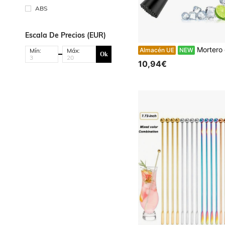
ABS
Escala De Precios (EUR)
Mortero de cóctel de acero inoxidable de 21 cm con cabeza de trituración acanalada, mac
Almacén UE
NEW
Mín:
Máx:
Ok
10,94€