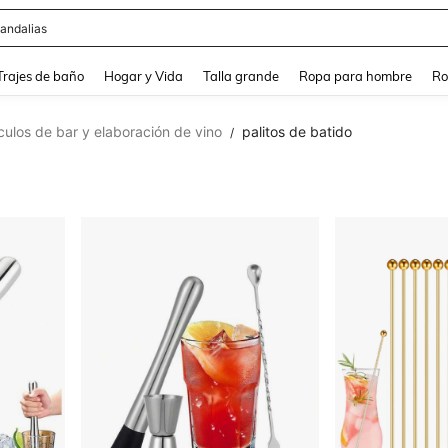
andalias
and down arrow keys to navigate search Búsqueda Reciente and Buscar y Encontr
Trajes de baño
Hogar y Vida
Talla grande
Ropa para hombre
Ro
ículos de bar y elaboración de vino
palitos de batido
/