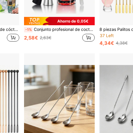
Ahorro de 0,05€
hacador multifunción para mojitos para cocinas del hogar, bares y restaurantes
Conjunto profesional de coctelera de acero inoxidable con soporte - Kit completo de barman que incluye dosificador, machacador, vertedores y talla grande para bares en casa y restaurantes, cuchara mezcladora, accesorios de herramientas de bar
-1%
37 Left
2,58€
2,63€
4,34€
4,38€