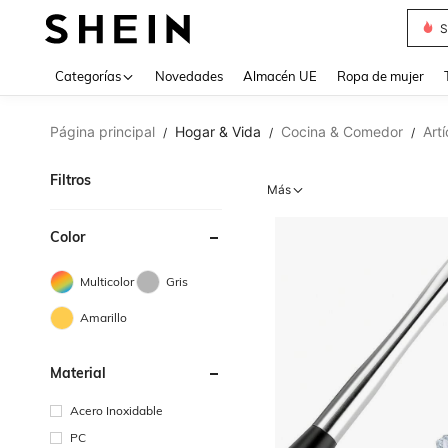
S
Use up 
Categorías
Novedades
Almacén UE
Ropa de mujer
Página principal
Hogar & Vida
Cocina & Comedor
Art
/
/
/
Filtros
Más
Color
Multicolor
Gris
Amarillo
Material
Acero Inoxidable
PC