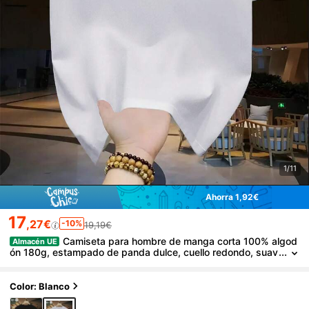
1/11
Ahorra 1,92€
17
,27€
-10%
19,19€
Camiseta para hombre de manga corta 100% algod
Almacén UE
ón 180g, estampado de panda dulce, cuello redondo, suav
e y transpirable, lavable a máquina, estilo deportivo, perfec
ta para el verano y el tiempo libre, ropa diaria de moda y versát
il
Color: Blanco