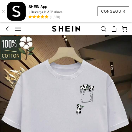
SHEIN App
×
CONSEGUIR
¡ Descarga la APP Ahora !
(1,350)