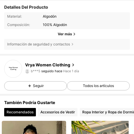
Detalles Del Producto
Material:
Algodón
Composición:
100% Algodón
Ver más
Información de seguridad y contactos
5 Seguidores
3,50
Vrya Women Clothing
b***5
seguido hace
Hace 1 día
l***a
está navegando
5 Seguidores
3,50
Seguir
Todos los artículos
5 Seguidores
3,50
También Podría Gustarte
5 Seguidores
3,50
Recomendados
Accesorios de Vestir
Ropa Interior y Ropa de Dormi
5 Seguidores
3,50