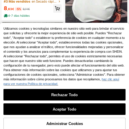
ay quien viva T-Shirt quick drying c
#3 Más vendidos
en Secado rápido Tops para hombre
ustom t shirt hippie clothes aestheti
8
c clothes men clothes
,63€
-5%
9,11€
4-7 días hábiles
Camiseta Gráfica Hades
Almacén UE
Utilizamos cookies y tecnologías similares en nuestro sitio web para brindar el servicio
Hércules Bebiendo, Cuello Redond
3
que solicitas y ofrecerte la mejor experiencia de sitio web posible. Puedes "Rechazar
,99€
o, Estampada por Ambos Lados, Esti
todo", "Aceptar todo" o establecer tu preferencia de cookies en cualquier momento a tu
lo Casual, Moda para Hombres, Alg
4-7 días hábiles
elección. Al seleccionar "Aceptar todo", estableceremos todas las cookies opcionales,
odón 220 G/M² (1 Pieza)
que nos ayudan a analizar el tráfico, ofrecer funcionalidades mejoradas y personalizar
el contenido y los anuncios para complementar tu experiencia de compra con SHEIN.
Al seleccionar "Rechazar todo", permites el uso de cookies estrictamente necesarias
que hacen que nuestro sitio web funcione. Puedes desactivarlas cambiando la
configuración de tu navegador, pero esto puede afectar el funcionamiento del sitio web.
Para obtener más información sobre las cookies que utilizamos y para ajustar tus
configuraciones de cookies opcionales, selecciona "Administrar cookies". Para obtener
más información sobre cómo procesamos los datos que recopilamos,
haz clic aquí
para ver nuestra Política de privacidad.
Rechazar Todo
11
Manfinity LEGND
Aceptar Todo
Manfinity LEGND Camis
Almacén UE
eta negra de manga caída con esta
11
,49€
mpado de logotipo de gesto de man
Administrar Cookies
COMPRAR AHORA
AÑADIR A LA BOLSA
o de Los Ángeles LA para hombres