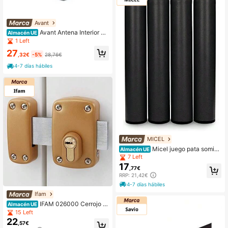
Avant
Avant Antena Interior TV
Almacén UE
Con Amplificador 230Vac
1 Left
27
,32€
-5%
28,76€
4-7 días hábiles
MICEL
Micel juego pata somier
Almacén UE
50mm (4 pzas tapiflex) negro
7 Left
17
,77€
RRP: 21,42€
4-7 días hábiles
Ifam
IFAM 026000 Cerrojo p
Almacén UE
ara Cilindros europerfil, Marrón
15 Left
22
,57€