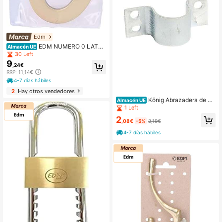
Edm
EDM NUMERO 0 LATO
Almacén UE
N PULIDO 10CM FIJACION INVISIB
30 Left
LE
9
,24€
RRP: 11,14€
4-7 días hábiles
2
Hay otros vendedores
König Abrazadera de m
Almacén UE
ástil de acero galvanizado de 42 m
1 Left
m
2
,08€
-5%
2,19€
4-7 días hábiles