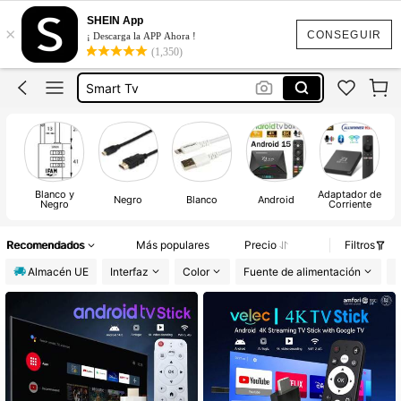
Fire Tv Stick
SHEIN App
×
Tv Box Android
CONSEGUIR
¡ Descarga la APP Ahora !
(1,350)
Smart Tv
Stick Tv Android
Convertidor Smart Tv
Fire Tv Stick
Blanco y
Adaptador de
Negro
Blanco
Android
Negro
Corriente
Recomendados
Más populares
Precio
Filtros
Almacén UE
Interfaz
Color
Fuente de alimentación
R