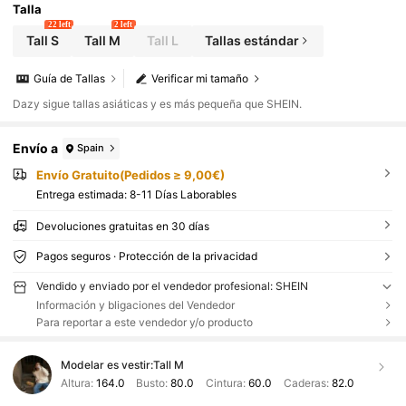
Talla
22 left
2 left
Tall S
Tall M
Tall L
Tallas estándar
Guía de Tallas
Verificar mi tamaño
Dazy sigue tallas asiáticas y es más pequeña que SHEIN.
Envío a
Spain
Envío Gratuito(Pedidos ≥ 9,00€)
Entrega estimada:
8-11 Días Laborables
Devoluciones gratuitas en 30 días
Pagos seguros · Protección de la privacidad
Vendido y enviado por el vendedor profesional: SHEIN
Información y bligaciones del Vendedor
Para reportar a este vendedor y/o producto
Modelar es vestir:
Tall M
Altura:
164.0
Busto:
80.0
Cintura:
60.0
Caderas:
82.0