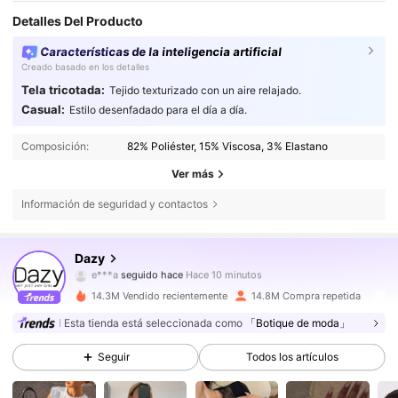
Detalles Del Producto
Características de la inteligencia artificial
Creado basado en los detalles
Tela tricotada:
Tejido texturizado con un aire relajado.
Casual:
Estilo desenfadado para el día a día.
Composición:
82% Poliéster, 15% Viscosa, 3% Elastano
Ver más
Información de seguridad y contactos
6.6M Seguidores
4,86
Dazy
m***4
está navegando
6.6M Seguidores
4,86
14.3M Vendido recientemente
14.8M Compra repetida
Esta tienda está seleccionada como
「Botique de moda」
6.6M Seguidores
4,86
Seguir
Todos los artículos