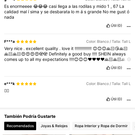
Es
enormeeee
😂😂😂
casi
llega
a
las
rodilas
y
mido
1
,
67
La
6.6M Seguidores
4,86
calidad
mal
í
sima
y
se
desbarata
lo
m
á
s
grande
No
me
gust
ó
nada
Útil
(0)
F***a
Color: Blanco / Talla: Tall L
Very
nice
.
excellent
quality
.
love
it
!!!!!!!!!!!!!!
😊😊😊🙏🏻😘🙏🏻
🙏🏻🙏🏻😍😍😍😍🫣🫣
Definitely
a
good
buy
!!!!
SHEIN
always
comes
up
to
all
my
expectations
!!!!😊😊😊❤️❤️❤️❤️🙏🏻🙏🏻🙏🏻
🙏🏻🙏🏻🙏🏻🙏🏻😇😇😇😇😍😍😍😍😍😎😎😎😎😎😎😎😎😎😎
Útil
(0)
e***k
Color: Blanco / Talla: Tall L
👌🏼
Útil
(0)
También Podría Gustarte
Recomendados
Joyas & Relojes
Ropa Interior y Ropa de Dormir