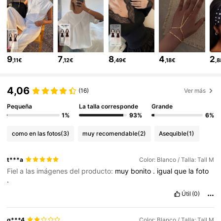
6.6M Seguidores
4,86
6.6M Seguidores
4,86
9
7
8
4
2
,11€
,12€
,49€
,18€
,
6.6M Seguidores
4,86
4,06
(16)
Ver más
6.6M Seguidores
4,86
Pequeña
La talla corresponde
Grande
1%
93%
6%
como en las fotos
(3)
muy recomendable
(2)
Asequible
(1)
6.6M Seguidores
4,86
t***a
Color: Blanco / Talla: Tall M
Fiel a las imágenes del producto:
muy
bonito
.
igual
que
la
foto
6.6M Seguidores
4,86
.
Útil
(0)
6.6M Seguidores
4,86
g***4
Color: Blanco / Talla: Tall M