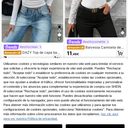
8
#estilocoinette
#estiloclean
Balvessa Camiseta de e
Almacén UE
ncaje simple para mujer, casual y el
11
DAZY Top de capa base
Almacén UE
,49€
egante, adecuada para usar en el tr
transparente de manga larga ajusta
7
abajo y el día a día
,75€
do y holgado para mujer, prenda int
Utilizamos cookies y tecnologías similares en nuestro sitio web para brindar el servicio
erior elegante de alta gama, camise
ta
que solicitas y ofrecerte la mejor experiencia de sitio web posible. Puedes "Rechazar
todo", "Aceptar todo" o establecer tu preferencia de cookies en cualquier momento a tu
elección. Al seleccionar "Aceptar todo", estableceremos todas las cookies opcionales,
que nos ayudan a analizar el tráfico, ofrecer funcionalidades mejoradas y personalizar
el contenido y los anuncios para complementar tu experiencia de compra con SHEIN.
Al seleccionar "Rechazar todo", permites el uso de cookies estrictamente necesarias
que hacen que nuestro sitio web funcione. Puedes desactivarlas cambiando la
configuración de tu navegador, pero esto puede afectar el funcionamiento del sitio web.
Para obtener más información sobre las cookies que utilizamos y para ajustar tus
configuraciones de cookies opcionales, selecciona "Administrar cookies". Para obtener
más información sobre cómo procesamos los datos que recopilamos,
haz clic aquí
para ver nuestra Política de privacidad.