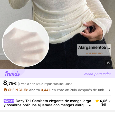
1/7
8
,79€
Precio con IVA e impuestos incluidos
Ahorra
0,44€
en este artículo después de unirte.
Dazy Tall Camiseta elegante de manga larga
4,06
y hombros oblicuos ajustada con mangas alarg
(16)
adas y delgadas de arruga para mujeres altas,
atuendo de vacaciones para mujeres