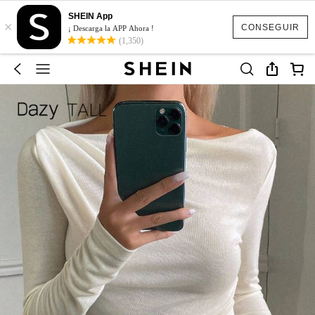
SHEIN App
×
CONSEGUIR
¡ Descarga la APP Ahora !
(1,350)