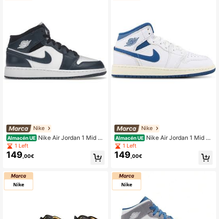
Nike
Nike
Nike Air Jordan 1 Mid A
Nike Air Jordan 1 Mid S
Almacén UE
Almacén UE
zul Verdoso (GS)
e Industrial Blue (Gs)
1 Left
1 Left
149
149
,00€
,00€