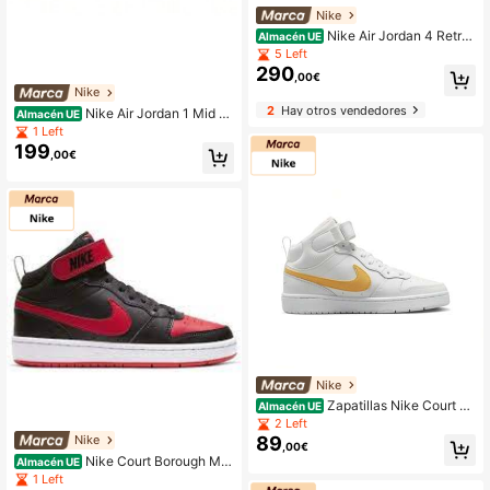
Nike
Nike Air Jordan 4 Retro
Almacén UE
Tex
5 Left
290
,00€
Nike
2
Hay otros vendedores
Nike Air Jordan 1 Mid C
Almacén UE
acao Wow Zapatos para Niños
1 Left
199
,00€
Nike
Zapatillas Nike Court Bo
Almacén UE
rough Mid para niñas en blanco y a
2 Left
marillo
Nike
89
,00€
Nike Court Borough Mid
Almacén UE
2 Zapatos para Niños Niños Negro
1 Left