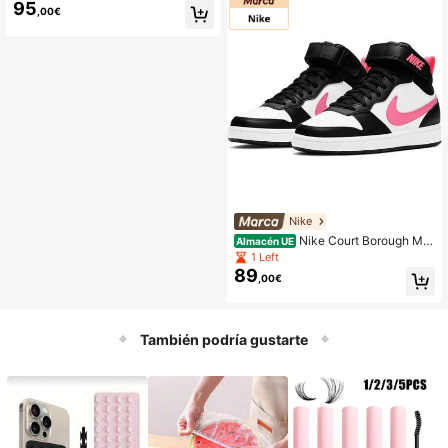
Rojo
95
,00€
Nike
Nike Court Borough Mid
Almacén UE
2 Zapatos para Niños Blanco Negro
1 Left
Fucsia
89
,00€
También podría gustarte