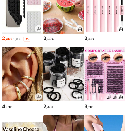
2
2
2
,35€
,38€
,85€
2,38€
-1%
4
2
3
,31€
,48€
,11€