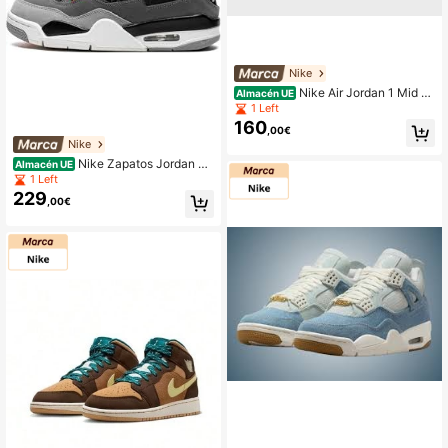
Nike
Nike Air Jordan 1 Mid Ju
Almacén UE
nior
1 Left
160
,00€
Nike
Nike Zapatos Jordan 4
Almacén UE
Retro Infrared (GS) Gris Negro Niño
1 Left
s
229
,00€