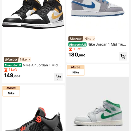
Nike
Nike Jordan 1 Mid True
Almacén UE
Blue Cement
1 Left
180
,00€
Nike
Nike Air Jordan 1 Mid Bl
Almacén UE
anco Amarillo Negro
1 Left
149
,00€