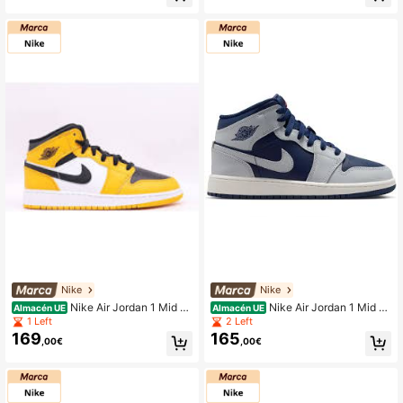
Nike
Nike
Nike Air Jordan 1 Mid U
Nike Air Jordan 1 Mid "B
Almacén UE
Almacén UE
niversity Gold GS
lue Void" (GS)
1 Left
2 Left
169
165
,00€
,00€