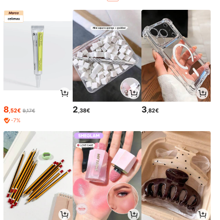
8
2
3
,52€
,38€
,82€
9,17€
-7%