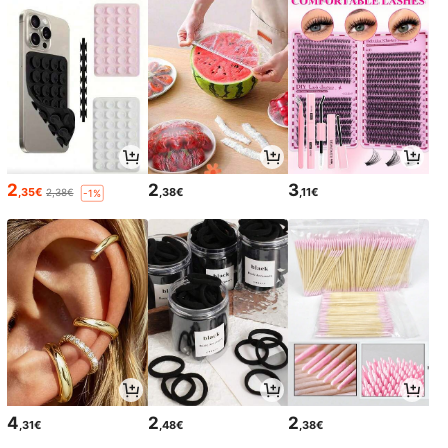
2
2
3
,35€
,38€
,11€
2,38€
-1%
4
2
2
,31€
,48€
,38€