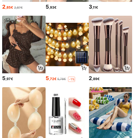
2
5
3
,85€
,93€
,11€
2,87€
5
5
2
,97€
,72€
,89€
5,78€
-1%