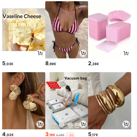
5
8
2
,03€
,99€
,28€
4
3
5
,02€
,16€
,17€
3,26€
-3%