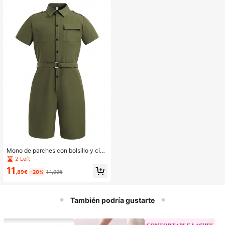
ráfica de números en verde menta
Mono de parches con bolsillo y cint
urón de unicolor para adolescentes
2 Left
varones
11
,89€
-20%
14,99€
También podría gustarte