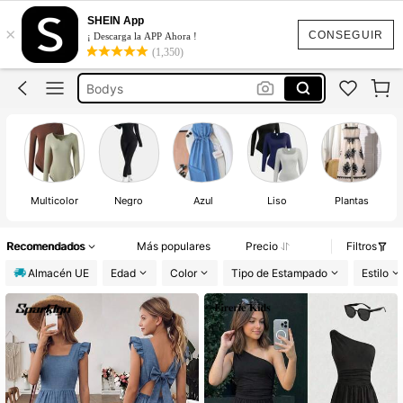
Mono Adolescente
SHEIN App
×
Monos Adolescentes Elegantes
CONSEGUIR
¡ Descarga la APP Ahora !
(1,350)
Bodys
Ropa Adolescente Chica
Monos Para Adolescentes
Mono Adolescente
Multicolor
Negro
Azul
Liso
Plantas
Recomendados
Más populares
Precio
Filtros
Almacén UE
Edad
Color
Tipo de Estampado
Estilo