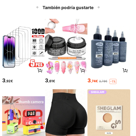
También podría gustarte
3
3
3
,92€
,61€
,74€
3,78€
-1%