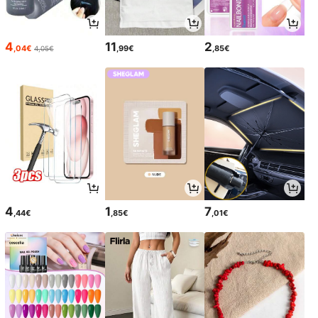
4
11
2
,04€
,99€
,85€
4,05€
4
1
7
,44€
,85€
,01€