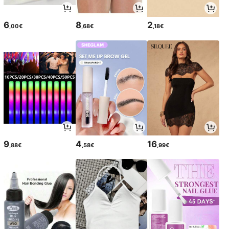
6
8
2
,00€
,68€
,18€
9
4
16
,88€
,58€
,99€