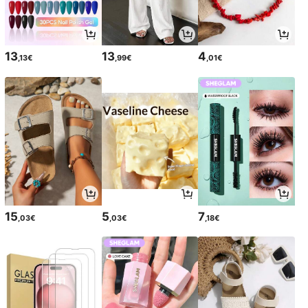
13
13
4
,13€
,99€
,01€
15
5
7
,03€
,03€
,18€