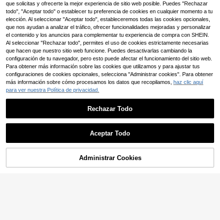
Camiseta estampa
que solicitas y ofrecerte la mejor experiencia de sitio web posible. Puedes "Rechazar
Almacén UE
NEW
Camiseta de manga corta con esta
da casual para preadolescentes, co
mpado de araña en estilo gótico, ca
todo", "Aceptar todo" o establecer tu preferencia de cookies en cualquier momento a tu
3
5
,80€
,93€
-1%
5,99€
n cuello redondo y manga corta; pre
miseta gráfica de moda para veran
elección. Al seleccionar "Aceptar todo", estableceremos todas las cookies opcionales,
nda superior de verano.
o/fiesta
que nos ayudan a analizar el tráfico, ofrecer funcionalidades mejoradas y personalizar
el contenido y los anuncios para complementar tu experiencia de compra con SHEIN.
Al seleccionar "Rechazar todo", permites el uso de cookies estrictamente necesarias
que hacen que nuestro sitio web funcione. Puedes desactivarlas cambiando la
configuración de tu navegador, pero esto puede afectar el funcionamiento del sitio web.
Para obtener más información sobre las cookies que utilizamos y para ajustar tus
configuraciones de cookies opcionales, selecciona "Administrar cookies". Para obtener
más información sobre cómo procesamos los datos que recopilamos,
haz clic aquí
para ver nuestra Política de privacidad.
Rechazar Todo
Aceptar Todo
Administrar Cookies
AÑADIR A LA BOLSA
18
Girlism
Camiseta informal y holgada de ver
ano para adolescente con cuello re
23 Left
SHEIN Girlism Camiseta
Almacén UE
dondo, manga caída, estampado co
gráfica minimalista con letras y núm
#3 Más vendidos
en Hombro caído Camisetas para chicas adolescentes
8
n letras, cráneo y mano
,41€
eros para adolescentes, adecuada
8
para el verano y juegos deportivos
,90€
-1%
8,99€