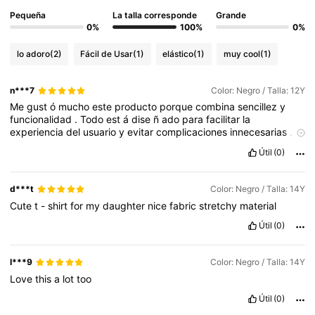
Pequeña
La talla corresponde
Grande
0%
100%
0%
lo adoro
(2)
Fácil de Usar
(1)
elástico
(1)
muy cool
(1)
n***7
Color: Negro / Talla: 12Y
Me
gust
ó
mucho
este
producto
porque
combina
sencillez
y
funcionalidad
.
Todo
est
á
dise
ñ
ado
para
facilitar
la
experiencia
del
usuario
y
evitar
complicaciones
innecesarias
.
Hasta
ahora
no
he
tenido
ning
ú
n
inconveniente
y
el
resultado
Útil
(0)
ha
sido
satisfactorio
.
d***t
Color: Negro / Talla: 14Y
Cute
t
-
shirt
for
my
daughter
nice
fabric
stretchy
material
Útil
(0)
I***9
Color: Negro / Talla: 14Y
Love
this
a
lot
too
Útil
(0)