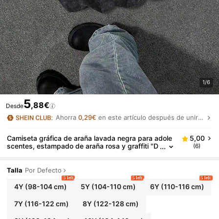
1/6
5
,88€
Desde
Ahorra
0,29€
en este artículo después de unirte.
Camiseta gráfica de araña lavada negra para adole
5,00
scentes, estampado de araña rosa y graffiti "D
(6)
REAMY", corte holgado casual, adecuada para
la escuela, el streetwear y el uso diario casual
Talla
Por Defecto
5 left
5 left
5 left
4Y
(98-104 cm)
5Y
(104-110 cm)
6Y
(110-116 cm)
7Y
(116-122 cm)
8Y
(122-128 cm)