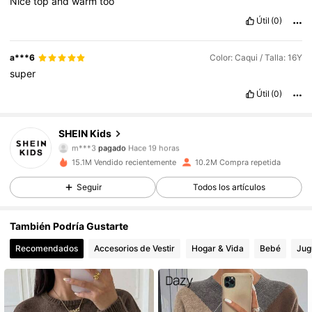
Nice
top
and
warm
too
Útil
(0)
a***6
Color: Caqui / Talla: 16Y
super
Útil
(0)
SHEIN Kids
809K Seguidores
4,89
m***3
pagado
Hace 19 horas
l***8
seguido hace
Hace 10 minutos
15.1M Vendido recientemente
10.2M Compra repetida
809K Seguidores
4,89
Seguir
Todos los artículos
También Podría Gustarte
809K Seguidores
4,89
Recomendados
Accesorios de Vestir
Hogar & Vida
Bebé
Jug
809K Seguidores
4,89