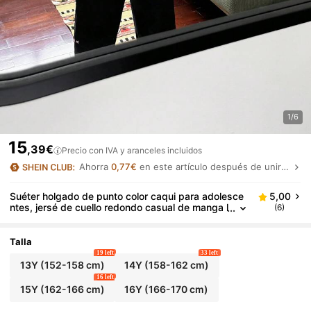
1/6
15
,39€
Precio con IVA y aranceles incluidos
Ahorra
0,77€
en este artículo después de unirte.
Suéter holgado de punto color caqui para adolesce
5,00
ntes, jersé de cuello redondo casual de manga l
(6)
arga con dobladillo en arco de largo medio, de
moda y para otoño/invierno
Talla
19 left
33 left
13Y
(152-158 cm)
14Y
(158-162 cm)
16 left
15Y
(162-166 cm)
16Y
(166-170 cm)