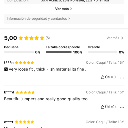
Composición:
50% Acrílico, 28% Poliéster, 22% Poliamida
Ver más
Información de seguridad y contactos
5,00
(6)
Ver más
Pequeña
La talla corresponde
Grande
0%
100%
0%
t***n
Color: Caqui / Talla: 15Y
very
loose
fit
,
thick
-
ish
material
its
fine
.
Útil
(0)
k***d
Color: Caqui / Talla: 15Y
Beautiful
jumpers
and
really
good
quality
too
Útil
(0)
e***t
Color: Caqui / Talla: 13Y