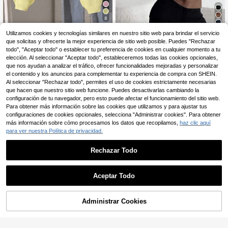
8
6
SHEIN 1 pieza Suéter de cuell
NEW
Utilizamos cookies y tecnologías similares en nuestro sitio web para brindar el servicio
14
o redondo amarillo claro versátil par
que solicitas y ofrecerte la mejor experiencia de sitio web posible. Puedes "Rechazar
,99€
SHEIN Suéter holgado casual minim
a adolescentes, estilo lindo y suav
12
alista cómodo a rayas para adolesc
todo", "Aceptar todo" o establecer tu preferencia de cookies en cualquier momento a tu
,99€
e, grosor regular, dobladillo limpio, p
ente, prenda de punto gruesa y cáli
elección. Al seleccionar "Aceptar todo", estableceremos todas las cookies opcionales,
uños ajustados, suave y amigable c
da versátil para otoño/invierno
que nos ayudan a analizar el tráfico, ofrecer funcionalidades mejoradas y personalizar
on la piel, color brillante, resistente
el contenido y los anuncios para complementar tu experiencia de compra con SHEIN.
a la decoloración, adecuado para u
so diario, escuela, actividades al air
Al seleccionar "Rechazar todo", permites el uso de cookies estrictamente necesarias
e libre, etc., esencial de otoño/invie
que hacen que nuestro sitio web funcione. Puedes desactivarlas cambiando la
rno
configuración de tu navegador, pero esto puede afectar el funcionamiento del sitio web.
Para obtener más información sobre las cookies que utilizamos y para ajustar tus
configuraciones de cookies opcionales, selecciona "Administrar cookies". Para obtener
más información sobre cómo procesamos los datos que recopilamos,
haz clic aquí
para ver nuestra Política de privacidad.
Rechazar Todo
Aceptar Todo
Administrar Cookies
AÑADIR A LA BOLSA
1 pieza Suéter de cuello en V de col
14
ores retro, elegante y cómodo para
,38€
1 pieza Suéter holgado de cuello alt
uso diario, escuela y casual para ad
o de unicolor casual para adolesce