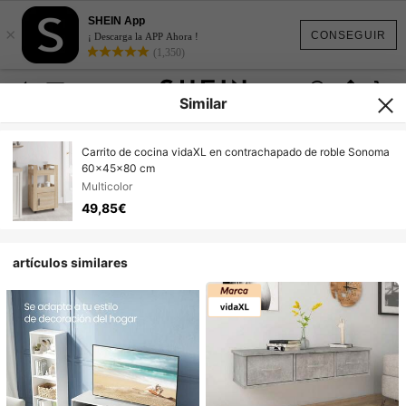
SHEIN App
×
CONSEGUIR
¡ Descarga la APP Ahora !
(1,350)
Similar
Carrito de cocina vidaXL en contrachapado de roble Sonoma
60x45x80 cm
Multicolor
49,85€
artículos similares