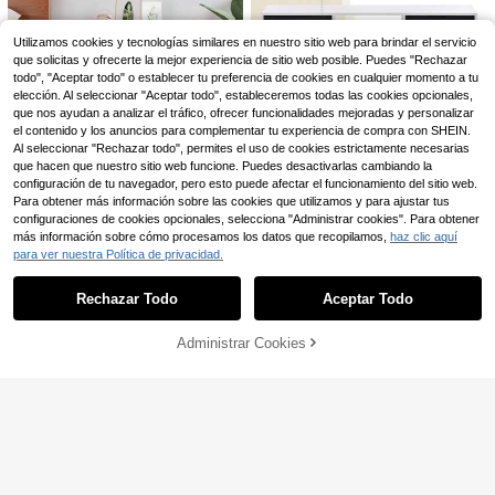
para TV de doble uso, soporte girat
15
,20€
orio e inclinable para monitores de
Utilizamos cookies y tecnologías similares en nuestro sitio web para brindar el servicio
TV planos y curvos de 12 a 40 pulg
adas, hasta 36 kg, VESA máximo 20
que solicitas y ofrecerte la mejor experiencia de sitio web posible. Puedes "Rechazar
0 x 200 mm, negro.
todo", "Aceptar todo" o establecer tu preferencia de cookies en cualquier momento a tu
elección. Al seleccionar "Aceptar todo", estableceremos todas las cookies opcionales,
HOMCOM
que nos ayudan a analizar el tráfico, ofrecer funcionalidades mejoradas y personalizar
HOMCOM Mueble de T
Almacén UE
el contenido y los anuncios para complementar tu experiencia de compra con SHEIN.
V para Televisores de hasta 60" Me
71
Al seleccionar "Rechazar todo", permites el uso de cookies estrictamente necesarias
,24€
sa para TV de Salón Estilo Moderno
que hacen que nuestro sitio web funcione. Puedes desactivarlas cambiando la
9
con 2 Cajones y Compartimento Ab
4-5 días hábiles
configuración de tu navegador, pero esto puede afectar el funcionamiento del sitio web.
ierto 140x30x32 cm Blanco y Neg
vidaXL
1 pieza Soporte de discos de vinilo
Para obtener más información sobre las cookies que utilizamos y para ajustar tus
ro
vintage de madera maciza, estante
vidaXL Mesita de
configuraciones de cookies opcionales, selecciona "Administrar cookies". Para obtener
3 Left
Almacén UE
NEW
de almacenamiento de combinació
noche, mesa auxiliar con amplio es
más información sobre cómo procesamos los datos que recopilamos,
haz clic aquí
72
13
,05€
n de hierro y madera, soporte de ex
4
pacio de almacenamiento, cómoda
,08€
para ver nuestra Política de privacidad.
Mostrar artículos similares con stock
Ver todo
hibición de discos de escritorio, vert
para dormitorio, armario de noche,
Ahorro de 0,61€
ical minimalista compacto
mesa auxiliar, mesita de noche con
almacenamiento, madera compues
Rechazar Todo
Aceptar Todo
Lo sentimos, este producto está agotado.
Sillón tocador, sillón de t
Almacén UE
ta de roble claro color caqui.
erciopelo con patas de metal dorad
68
,10€
68,71€
o, elegante sillón de concha, sillón t
Administrar Cookies
AGOTADO
apizado para salón, cómodo sillón,
sillón de diseño moderno.
Mueble de TV moderno
Almacén UE
blanco con detalles de madera – 17
239
,34€
5 cm – Diseño minimalista curvo –
Amplio espacio de almacenamiento