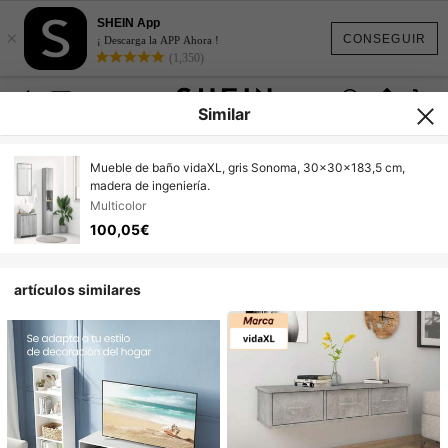
SHEIN App
×
CONSEGUIR
¡ Descarga la APP Ahora !
(1,350)
Similar
Mueble de baño vidaXL, gris Sonoma, 30x30x183,5 cm,
madera de ingeniería.
Multicolor
100,05€
artículos similares