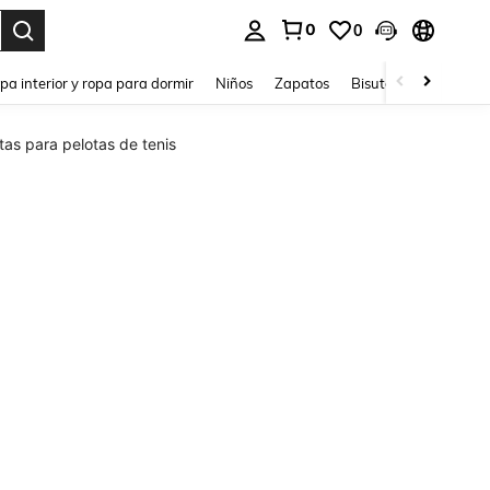
0
0
ar. Press Enter to select.
pa interior y ropa para dormir
Niños
Zapatos
Bisutería Y Accesorio
tas para pelotas de tenis