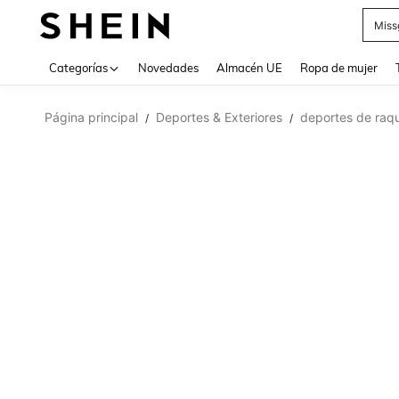
Miss
Use up 
Categorías
Novedades
Almacén UE
Ropa de mujer
Página principal
Deportes & Exteriores
deportes de raq
/
/