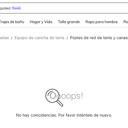
guided
and down arrow keys to navigate search Búsqueda Reciente and Buscar y Encontr
Trajes de baño
Hogar y Vida
Talla grande
Ropa para hombre
Ro
uetas
Equipo de cancha de tenis
Postes de red de tenis y canas
/
/
No hay coincidencias. Por favor inténtelo de nuevo.