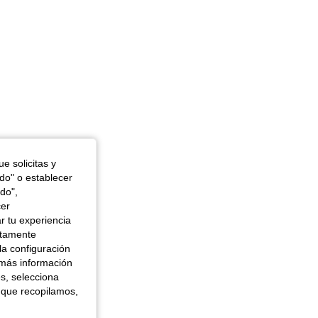
e solicitas y
odo" o establecer
do",
cer
r tu experiencia
ctamente
la configuración
 más información
es, selecciona
 que recopilamos,