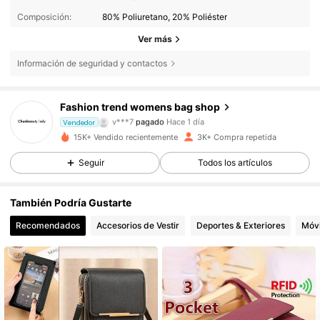
Composición:
80% Poliuretano, 20% Poliéster
Ver más
Información de seguridad y contactos
2K Seguidores
4,73
Fashion trend womens bag shop
v***7
pagado
Hace 1 día
Vendedor
K***a
seguido hace
Hace 6 horas
15K+ Vendido recientemente
3K+ Compra repetida
2K Seguidores
4,73
Seguir
Todos los artículos
2K Seguidores
4,73
También Podría Gustarte
Recomendados
Accesorios de Vestir
Deportes & Exteriores
Móvi
2K Seguidores
4,73
2K Seguidores
4,73