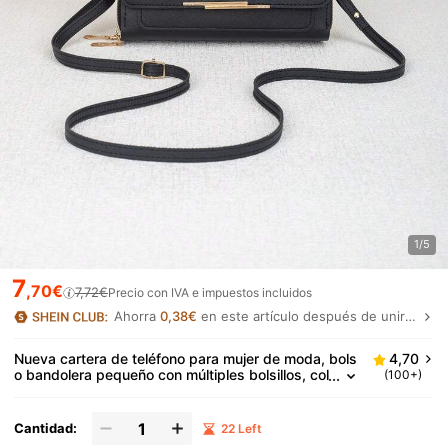
1/5
7
,70€
7,72€
Precio con IVA e impuestos incluidos
Ahorra
0,38€
en este artículo después de unirte.
Nueva cartera de teléfono para mujer de moda, bols
4,70
o bandolera pequeño con múltiples bolsillos, col
(100+)
or negro, tamaño pequeño, cartera de mujer, bo
lso de muñeca, otoño
Cantidad:
22 Left