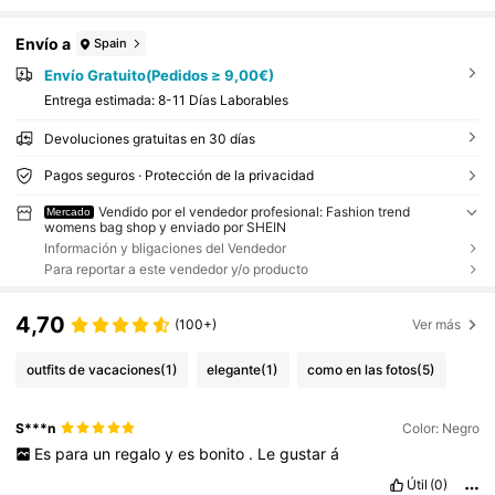
Envío a
Spain
Envío Gratuito(Pedidos ≥ 9,00€)
Entrega estimada:
8-11 Días Laborables
Devoluciones gratuitas en 30 días
Pagos seguros · Protección de la privacidad
Vendido por el vendedor profesional: Fashion trend
Mercado
womens bag shop y enviado por SHEIN
Información y bligaciones del Vendedor
Para reportar a este vendedor y/o producto
4,70
(100+)
Ver más
outfits de vacaciones
(1)
elegante
(1)
como en las fotos
(5)
S***n
Color: Negro
Es
para
un
regalo
y
es
bonito
.
Le
gustar
á
Útil
(0)