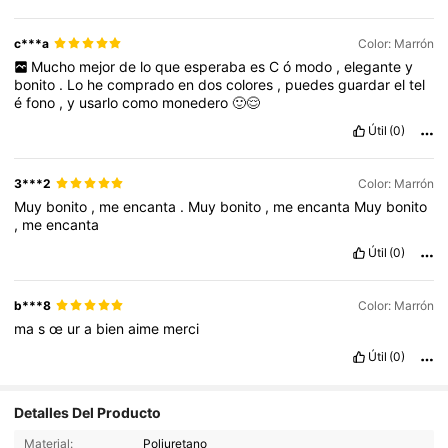
c***a
Color: Marrón
Mucho
mejor
de
lo
que
esperaba
es
C
ó
modo
,
elegante
y
bonito
.
Lo
he
comprado
en
dos
colores
,
puedes
guardar
el
tel
é
fono
,
y
usarlo
como
monedero
🙂😌
Útil
(0)
3***2
Color: Marrón
Muy
bonito
,
me
encanta
.
Muy
bonito
,
me
encanta
Muy
bonito
,
me
encanta
Útil
(0)
b***8
Color: Marrón
ma
s
œ
ur
a
bien
aime
merci
Útil
(0)
Detalles Del Producto
Material:
Poliuretano