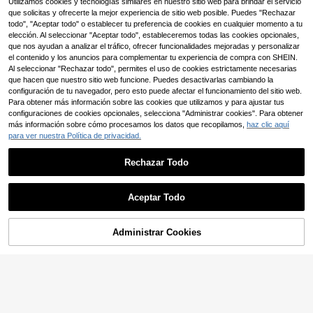
Cartera de mujer minimalista y de m
Utilizamos cookies y tecnologías similares en nuestro sitio web para brindar el servicio
13
multifuncional, compacto y ligero, d
,20€
oda con bandolera, conveniente pa
25 Left
que solicitas y ofrecerte la mejor experiencia de sitio web posible. Puedes "Rechazar
e gran capacidad, adecuado para c
ra salidas y compras. Cartera, mone
todo", "Aceptar todo" o establecer tu preferencia de cookies en cualquier momento a tu
ompras, citas, vacaciones, regalo p
9
dero, cartera de otoño
,45€
9,46€
ara mujeres, cartera, monedero
elección. Al seleccionar "Aceptar todo", estableceremos todas las cookies opcionales,
que nos ayudan a analizar el tráfico, ofrecer funcionalidades mejoradas y personalizar
el contenido y los anuncios para complementar tu experiencia de compra con SHEIN.
Al seleccionar "Rechazar todo", permites el uso de cookies estrictamente necesarias
que hacen que nuestro sitio web funcione. Puedes desactivarlas cambiando la
configuración de tu navegador, pero esto puede afectar el funcionamiento del sitio web.
Para obtener más información sobre las cookies que utilizamos y para ajustar tus
configuraciones de cookies opcionales, selecciona "Administrar cookies". Para obtener
más información sobre cómo procesamos los datos que recopilamos,
haz clic aquí
para ver nuestra Política de privacidad.
Rechazar Todo
7
Bolso de teléfono móvil con pantall
a táctil para mujer, bolso cruzado a
27 Left
Aceptar Todo
ntirrobo multifuncional, bolso peque
7
ño y transparente con correa para e
,08€
l hombro, estuche para teléfono cru
Administrar Cookies
AÑADIR A LA BOLSA
zado con cartera, bolso lateral con
cartera y correa para mujeres, regal
o para Navidad, Halloween y Día de
#negroatemporal
Acción de Gracias
Bolso bandolera pequeño para muje
r para teléfono celular, bolso cuadra
30 Left
do pequeño ligero para atuendos ca
6
suales de verano, ideal para trabaja
,91€
-1%
6,98€
dores de oficina, universidad, trabaj