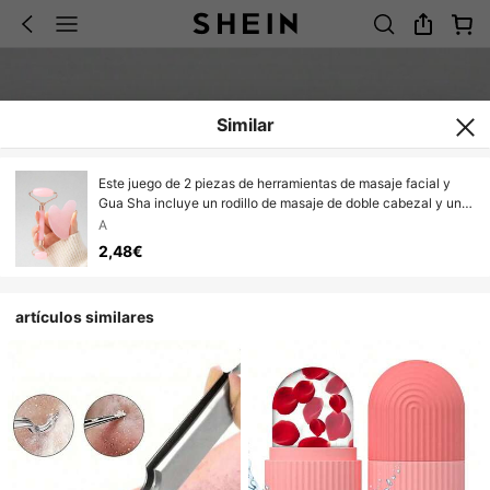
Similar
Este juego de 2 piezas de herramientas de masaje facial y
Gua Sha incluye un rodillo de masaje de doble cabezal y una
tabla de Gua Sha con forma de corazón. Ayuda a reducir la
A
hinchazón facial, calmar y suavizar la piel, y revelar un brillo
2,48€
natural.
artículos similares