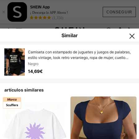
SHEIN App
×
CONSEGUIR
¡ Descarga la APP Ahora !
(1,350)
Similar
Camiseta con estampado de juguetes y juegos de palabras,
estilo vintage, look retro veraniego, ropa de mujer, cuello
redondo, manga corta, adecuada para uso diario.
Negro
14,69€
artículos similares