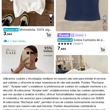
13
,99€
io para mujer, top casual de algodón
para verano.
28
Minimalista. 100% algo
Almacén UE
3
dón. Camiseta 1pac con diseño fro
,99€
Soleia
ntal y trasero, eslogan en español y
estampado en español. Camiseta d
Soleia Camiseta de pun
Almacén UE
4-7 días hábiles
e manga corta para mujer.
to acanalado con ribete de volante
Me encanta la camiseta
(1000+)
Almacén UE
11
s para vacaciones WYWH
de mu jer de Zumba Fitness, confec
7
,57€
,99€
cionada en algodón de primera cali
dad, estilo hip-hop urbano, cómoda,
duradera y con un estampado llama
tivo.
Utilizamos cookies y tecnologías similares en nuestro sitio web para brindar el servicio
que solicitas y ofrecerte la mejor experiencia de sitio web posible. Puedes "Rechazar
Camiseta retro pop con
Almacén UE
12
estampado gráfico S-ShakiraS, ca
todo", "Aceptar todo" o establecer tu preferencia de cookies en cualquier momento a tu
,20€
-3%
12,60€
miseta de cuello redondo con icono
elección. Al seleccionar "Aceptar todo", estableceremos todas las cookies opcionales,
musical, top negro informal de man
que nos ayudan a analizar el tráfico, ofrecer funcionalidades mejoradas y personalizar
ga corta para fans.
el contenido y los anuncios para complementar tu experiencia de compra con SHEIN.
Al seleccionar "Rechazar todo", permites el uso de cookies estrictamente necesarias
que hacen que nuestro sitio web funcione. Puedes desactivarlas cambiando la