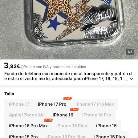
1/5
3
,92€
Precio con IVA y aranceles incluidos
Funda de teléfono con marco de metal transparente y patrón d
e estilo silvestre mixto, adecuada para iPhone 17, 16, 15, 1
4, 13, 12 Pro Max, diseño de moda, patrón artístico, funda
protectora resistente a los arañazos, adecuada para amantes
de las mascotas y entusiastas de la tecnología
Talla
2 left
iPhone 17
iPhone 17 Pro
iPhone 17 Pro Max
1 left
Apple iPhone Air
iPhone 16
iPhone 16 Pro
2 left
iPhone 16 Pro Max
iPhone 16 Plus
iPhone 15
iPhone 15 Pro
iPhone 15 Pro Max
iPhone 15 Plus