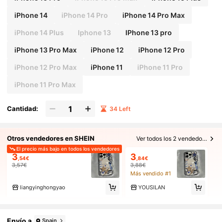
iPhone 14
iPhone 14 Pro
iPhone 14 Pro Max
iPhone 14 Plus
Iphone 13
IPhone 13 pro
iPhone 13 Pro Max
iPhone 12
iPhone 12 Pro
iPhone 12 Pro Max
iPhone 11
iPhone 11 Pro
iPhone 11 Pro Max
Cantidad:
34 Left
Otros vendedores en SHEIN
Ver todos los 2 vendedores
El precio más bajo en todos los vendedores
3
3
,54€
,84€
3,57€
3,88€
Más vendido #1
liangyinghongyao
YOUSILAN
Envío a
Spain