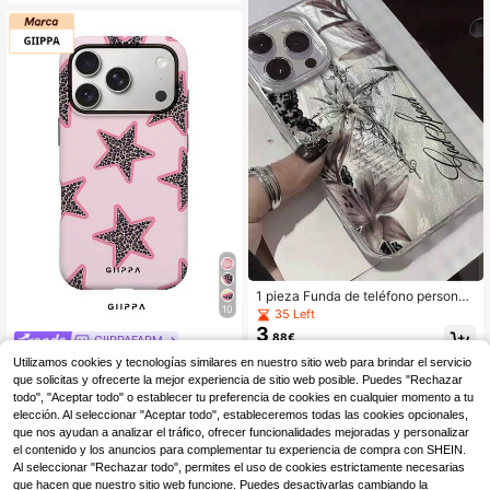
ecuado para hombres y mujeres, re
galo ideal para novia en Navidad, S
an Valentín, Pascua, temporada de
bodas y cumpleaños
1 pieza Funda de teléfono personali
10
zada con patrón estético de collage
35 Left
de lirio de cruz oscura, pluma y tul, l
3
,88€
GIIPPAFARM
áser, impermeable, anti-huellas, ant
i-rayones, transparente IMD, suave,
GIIPPA Funda de teléfono con elem
Utilizamos cookies y tecnologías similares en nuestro sitio web para brindar el servicio
brillante y lisa, compatible con iPho
ento de estrella rosa 1 pieza, base r
(1000+)
que solicitas y ofrecerte la mejor experiencia de sitio web posible. Puedes "Rechazar
ne 16 Pro Max/16/16 Pro/16 Plus/15/
osa pálido con diseño de estrella le
4
todo", "Aceptar todo" o establecer tu preferencia de cookies en cualquier momento a tu
15 Pro Max/15 Pro/11/12/13/14 Pro
,50€
opardo, adecuada para iPhone 17 P
elección. Al seleccionar "Aceptar todo", estableceremos todas las cookies opcionales,
Max/11 Pro Max/12 Pro/12 Pro Max/
ro Max. Funda de teléfono coreana
que nos ayudan a analizar el tráfico, ofrecer funcionalidades mejoradas y personalizar
13 Pro/13 Pro Max/14 Pro/14 Pro M
elegante e interesante, compatible
ax, premium y creativa
el contenido y los anuncios para complementar tu experiencia de compra con SHEIN.
con iPhone 11/12/13/14/15/16 Pro
Al seleccionar "Rechazar todo", permites el uso de cookies estrictamente necesarias
Max Plus. Diseño elegante adecuad
o tanto para hombres como para mu
que hacen que nuestro sitio web funcione. Puedes desactivarlas cambiando la