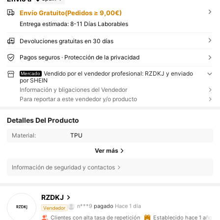
Envío Gratuito(Pedidos ≥ 9,00€)
Entrega estimada:
8-11 Días Laborables
Devoluciones gratuitas en 30 días
Pagos seguros · Protección de la privacidad
Vendido por el vendedor profesional: RZDKJ y enviado
Mercado
por SHEIN
Información y bligaciones del Vendedor
Para reportar a este vendedor y/o producto
Detalles Del Producto
Material:
TPU
Ver más
Información de seguridad y contactos
264 Seguidores
4,81
RZDKJ
n***9
pagado
Hace 1 día
u***1
seguido hace
Hace 9 horas
Vendedor
264 Seguidores
4,81
Clientes con alta tasa de repetición
Establecido hace 1 año