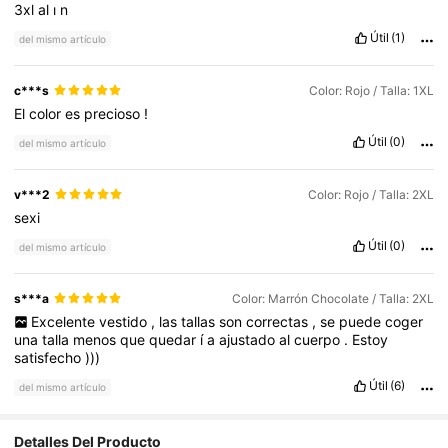
3xl
al
ı
n
Útil
(1)
del mismo artículo
c***s
Color: Rojo / Talla: 1XL
El
color
es
precioso
!
Útil
(0)
del mismo artículo
v***2
Color: Rojo / Talla: 2XL
sexi
Útil
(0)
del mismo artículo
s***a
Color: Marrón Chocolate / Talla: 2XL
Excelente
vestido
,
las
tallas
son
correctas
,
se
puede
coger
una
talla
menos
que
quedar
í
a
ajustado
al
cuerpo
.
Estoy
satisfecho
)))
Útil
(6)
del mismo artículo
Detalles Del Producto