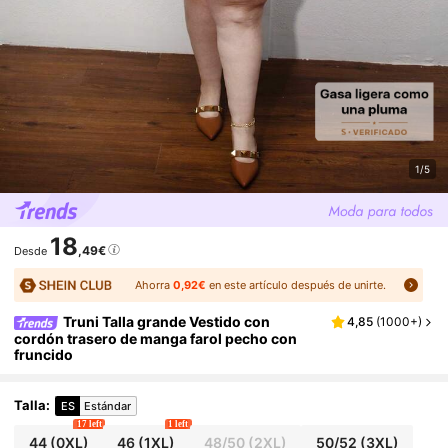
1/5
18
,49€
Desde
Ahorra
0,92€
en este artículo después de unirte.
Truni Talla grande Vestido con
4,85
(
1000+
)
cordón trasero de manga farol pecho con
fruncido
Talla
:
ES
Estándar
17 left
1 left
44
(0XL)
46
(1XL)
48/50
(2XL)
50/52
(3XL)