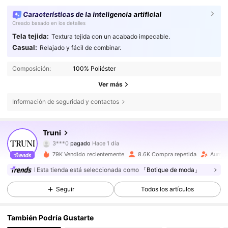
Características de la inteligencia artificial
Creado basado en los detalles
Tela tejida:
Textura tejida con un acabado impecable.
Casual:
Relajado y fácil de combinar.
Composición:
100% Poliéster
Ver más
Información de seguridad y contactos
Truni
33K Seguidores
4,66
3***0
pagado
Hace 1 día
e***1
seguido hace
Hace 6 horas
79K Vendido recientemente
8.6K Compra repetida
Aumen
33K Seguidores
4,66
Esta tienda está seleccionada como
「Botique de moda」
Seguir
Todos los artículos
33K Seguidores
4,66
También Podría Gustarte