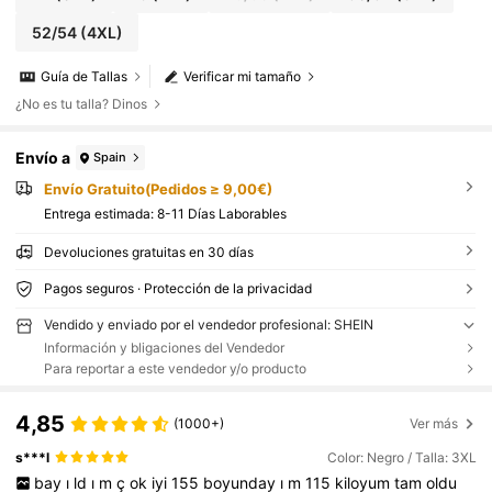
52/54
(4XL)
Guía de Tallas
Verificar mi tamaño
¿No es tu talla? Dinos
Envío a
Spain
Envío Gratuito(Pedidos ≥ 9,00€)
Entrega estimada:
8-11 Días Laborables
Devoluciones gratuitas en 30 días
Pagos seguros · Protección de la privacidad
Vendido y enviado por el vendedor profesional: SHEIN
Información y bligaciones del Vendedor
Para reportar a este vendedor y/o producto
4,85
(1000+)
Ver más
s***l
Color: Negro / Talla: 3XL
bay
ı
ld
ı
m
ç
ok
iyi
155
boyunday
ı
m
115
kiloyum
tam
oldu