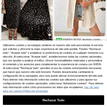
10
EMERY ROSE Vestido camisa
NEW
de un solo pecho con mangas enroll
35 Left
Firerie CURVE
Utilizamos cookies y tecnologías similares en nuestro sitio web para brindar el servicio
adas de unicolor para mujer de talla
17
,49€
que solicitas y ofrecerte la mejor experiencia de sitio web posible. Puedes "Rechazar
Firerie Vestido floral ele
grande
Almacén UE
17
gante de talla grande, verano
todo", "Aceptar todo" o establecer tu preferencia de cookies en cualquier momento a tu
,49€
elección. Al seleccionar "Aceptar todo", estableceremos todas las cookies opcionales,
que nos ayudan a analizar el tráfico, ofrecer funcionalidades mejoradas y personalizar
el contenido y los anuncios para complementar tu experiencia de compra con SHEIN.
Al seleccionar "Rechazar todo", permites el uso de cookies estrictamente necesarias
que hacen que nuestro sitio web funcione. Puedes desactivarlas cambiando la
configuración de tu navegador, pero esto puede afectar el funcionamiento del sitio web.
Para obtener más información sobre las cookies que utilizamos y para ajustar tus
configuraciones de cookies opcionales, selecciona "Administrar cookies". Para obtener
más información sobre cómo procesamos los datos que recopilamos,
haz clic aquí
para ver nuestra Política de privacidad.
Rechazar Todo