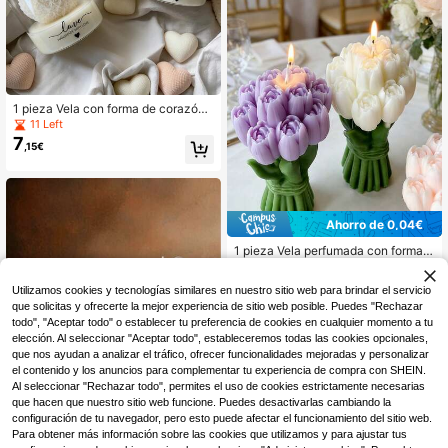
1 pieza Vela con forma de corazón,
regalo de cumpleaños lindo, taza d
11 Left
ecorativa para el hogar, ideal para e
7
,15€
l Día de San Valentín, Día de la Mad
re, decoración interior, regalo de gra
duación y regalos para mujeres
Ahorro de 0,04€
1 pieza Vela perfumada con forma d
3
e ramo de tulipanes, de larga duraci
,30€
-1%
3,34€
ón, sin humo, crea un ambiente rom
Utilizamos cookies y tecnologías similares en nuestro sitio web para brindar el servicio
ántico, adecuada para el Día de Sa
n Valentín, aniversarios, bodas, fiest
que solicitas y ofrecerte la mejor experiencia de sitio web posible. Puedes "Rechazar
as de cumpleaños, cenas a la luz d
todo", "Aceptar todo" o establecer tu preferencia de cookies en cualquier momento a tu
e las velas, decoración del hogar, di
elección. Al seleccionar "Aceptar todo", estableceremos todas las cookies opcionales,
sponible en varios colores
que nos ayudan a analizar el tráfico, ofrecer funcionalidades mejoradas y personalizar
el contenido y los anuncios para complementar tu experiencia de compra con SHEIN.
Al seleccionar "Rechazar todo", permites el uso de cookies estrictamente necesarias
que hacen que nuestro sitio web funcione. Puedes desactivarlas cambiando la
configuración de tu navegador, pero esto puede afectar el funcionamiento del sitio web.
Para obtener más información sobre las cookies que utilizamos y para ajustar tus