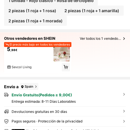
1 unidad - Rojo clásico - Rosa de terciopelo
2 piezas (1 roja + 1 rosa)
2 piezas (1 roja + 1 amarilla)
2 piezas (1 roja + 1 morada)
Otros vendedores en SHEIN
Ver todos los 1 vendedores
El precio más bajo en todos los vendedores
5
,98€
Sevcol Living
Envío a
Spain
Envío Gratuito(Pedidos ≥ 9,00€)
Entrega estimada:
8-11 Días Laborables
Devoluciones gratuitas en 30 días
Pagos seguros · Protección de la privacidad