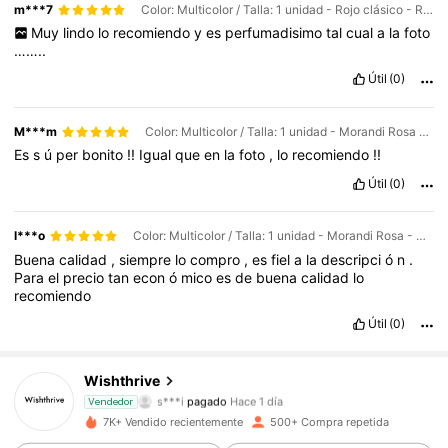
m***7
Color: Multicolor / Talla: 1 unidad - Rojo clásico - Rosa de terciopelo
Muy
lindo
lo
recomiendo
y
es
perfumadisimo
tal
cual
a
la
foto
……..
Útil
(0)
M***m
Color: Multicolor / Talla: 1 unidad - Morandi Rosa - Orégano y Narciso
Es
s
ú
per
bonito
!!
Igual
que
en
la
foto
,
lo
recomiendo
!!
Útil
(0)
l***o
Color: Multicolor / Talla: 1 unidad - Morandi Rosa - Orégano y Narciso
Buena
calidad
,
siempre
lo
compro
,
es
fiel
a
la
descripci
ó
n
.
Para
el
precio
tan
econ
ó
mico
es
de
buena
calidad
lo
recomiendo
Útil
(0)
200 Seguidores
4,82
Wishthrive
s***i
pagado
Hace 1 día
Vendedor
c***5
seguido hace
Hace 1 día
200 Seguidores
4,82
7K+ Vendido recientemente
500+ Compra repetida