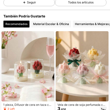
Seguir
Todos los artículos
200 Seguidores
4,82
También Podría Gustarte
200 Seguidores
4,82
Recomendados
Material Escolar & Oficina
Herramientas & Mejoras 
200 Seguidores
4,82
200 Seguidores
4,82
200 Seguidores
4,82
200 Seguidores
4,82
200 Seguidores
4,82
200 Seguidores
4,82
200 Seguidores
4,82
1 pieza, Difusor de cera en taza con
Vela de cera de soja perfumada con
3
fragancia de tulipán bellamente em
ramo de tulipanes, envoltura de mal
3 Left
,87€