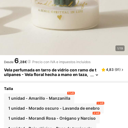
1/19
6
,28€
Precio con IVA e impuestos incluidos
Desde
Vela perfumada en tarro de vidrio con ramo de t
4,83
(
91
)
ulipanes - Vela floral hecha a mano en taza,
adecuada para decoración del hogar, cumpl
eaños, regalo de dama de honor, regalo románti
co del Día de San Valentín
Talla
9 left
1 unidad - Amarillo - Manzanilla
5 left
1 unidad - Morado oscuro - Lavanda de enebro
4 left
1 unidad - Morandi Rosa - Orégano y Narciso