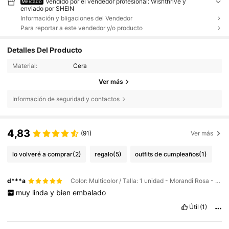
Vendido por el vendedor profesional: Wishthrive y
Mercado
enviado por SHEIN
Información y bligaciones del Vendedor
Para reportar a este vendedor y/o producto
Detalles Del Producto
Material:
Cera
Ver más
Información de seguridad y contactos
4,83
(91)
Ver más
lo volveré a comprar
(2)
regalo
(5)
outfits de cumpleaños
(1)
d***a
Color: Multicolor / Talla: 1 unidad - Morandi Rosa - Orégano y Narciso
muy
linda
y
bien
embalado
Útil
(1)