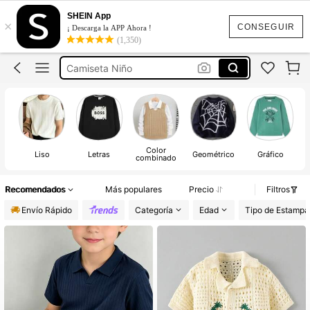
Ralph Lauren
SHEIN App
×
Polo Ralph Lauren
CONSEGUIR
¡ Descarga la APP Ahora !
(1,350)
Camiseta Niño
Ropa Niño
Camisa Niño
Ralph Lauren
Color
Liso
Letras
Geométrico
Gráfico
combinado
Recomendados
Más populares
Precio
Filtros
Envío Rápido
Categoría
Edad
Tipo de Estamp