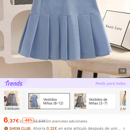
1/8
Vestidos
Vestidos de
Niñas (8-12)
Niñas (3-7)
2
Artículos
2
Artíc
6
,37€
-49%
12,63€
Sin aranceles adicionales
Ahorra
0,32€
en este artículo después de unirte.