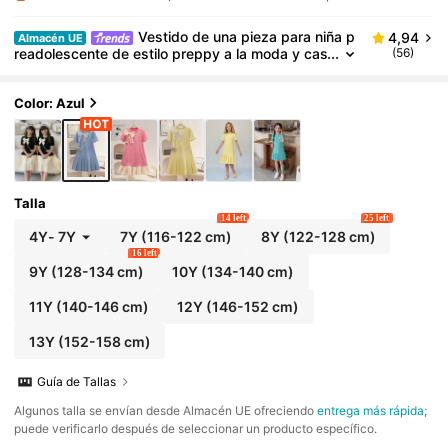
Vestido de una pieza para niña p
4,94
Almacén UE
readolescente de estilo preppy a la moda y cas
(56)
ual, de tela de jacquard de punto elástico de co
lor azul con cuello redondo, manga corta, con un laz
o de perla blanca contrastante en la parte delanter
Color: Azul
a, dobladillo plisado y mangas abullonadas. Adecua
do para salidas diarias, la escuela, vacaciones al air
e libre y otras ocasiones, y se puede usar en prima
vera y verano.
Talla
14 left
25 left
4Y
-
7Y
7Y
(116-122 cm)
8Y
(122-128 cm)
16 left
9Y
(128-134 cm)
10Y
(134-140 cm)
11Y
(140-146 cm)
12Y
(146-152 cm)
13Y
(152-158 cm)
Guía de Tallas
​Algunos talla se envían desde Almacén UE ofreciendo
entrega más rápida
;
puede verificarlo después de seleccionar un producto específico.