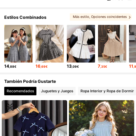
Estilos Combinados
Más estilo
, Opciones coincidentes
, Te podría gustar
, conjuntos
, También te puede interesar
, Puede que te guste
14
16
13
7
11
,88€
,69€
,09€
,35€
,
También Podría Gustarte
Recomendados
Juguetes y Juegos
Ropa Interior y Ropa de Dormir