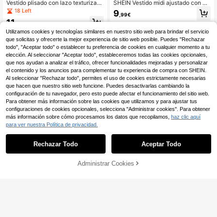
Vestido plisado con lazo texturizad
SHEIN Vestido midi ajustado con es
o para niña preadolescente, vestido
tampado de lunares y lazo decorati
18 Left
9
,99€
de fiesta de verano con mangas ab
vo en la espalda, casual y versátil p
11
ullonadas en azul bebé, conjunto c
ara uso diario, para niña preadolesc
,59€
asual versátil de primavera en azul
ente
Utilizamos cookies y tecnologías similares en nuestro sitio web para brindar el servicio
cielo claro de moda
que solicitas y ofrecerte la mejor experiencia de sitio web posible. Puedes "Rechazar
todo", "Aceptar todo" o establecer tu preferencia de cookies en cualquier momento a tu
elección. Al seleccionar "Aceptar todo", estableceremos todas las cookies opcionales,
que nos ayudan a analizar el tráfico, ofrecer funcionalidades mejoradas y personalizar
el contenido y los anuncios para complementar tu experiencia de compra con SHEIN.
Al seleccionar "Rechazar todo", permites el uso de cookies estrictamente necesarias
que hacen que nuestro sitio web funcione. Puedes desactivarlas cambiando la
configuración de tu navegador, pero esto puede afectar el funcionamiento del sitio web.
Para obtener más información sobre las cookies que utilizamos y para ajustar tus
configuraciones de cookies opcionales, selecciona "Administrar cookies". Para obtener
más información sobre cómo procesamos los datos que recopilamos,
haz clic aquí
para ver nuestra Política de privacidad.
Rechazar Todo
Aceptar Todo
AÑADIR A LA
Administrar Cookies
COMPRAR AHORA
26
BOLSA
MODELY Kids
Vestido sin mangas blan
MODELY Kids
Almacén UE
co para niñas preadolescentes, con
17
Vestido camisa de estilo
Almacén UE
,99€
decoración de flores de rosa, adecu
escolar alegre, con un patrón de ray
8
ado para salidas, uso casual, deport
,99€
as amarillo brillante y blanco con es
es ligeros, fiestas de cumpleaños
tampado de purpurina 3D, sofistica