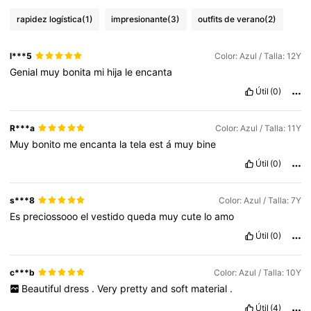
rapidez logística
(1)
impresionante
(3)
outfits de verano
(2)
271K Seguidores
4,86
l***5
Color: Azul / Talla: 12Y
Genial
muy
bonita
mi
hija
le
encanta
271K Seguidores
4,86
Útil
(0)
271K Seguidores
4,86
R***a
Color: Azul / Talla: 11Y
Muy
bonito
me
encanta
la
tela
est
á
muy
bine
Útil
(0)
271K Seguidores
4,86
s***8
Color: Azul / Talla: 7Y
Es
preciossooo
el
vestido
queda
muy
cute
lo
amo
Útil
(0)
c***b
Color: Azul / Talla: 10Y
Beautiful
dress
.
Very
pretty
and
soft
material
.
Útil
(4)