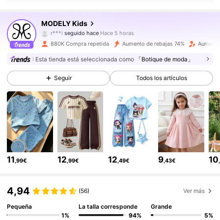
271K Seguidores
4,86
MODELY Kids
r***i
seguido hace
Hace 5 horas
n***n
está navegando
271K Seguidores
4,86
880K Compra repetida
Aumento de rebajas 74%
Aumento
Esta tienda está seleccionada como
「Botique de moda」
271K Seguidores
4,86
Seguir
Todos los artículos
271K Seguidores
4,86
271K Seguidores
4,86
11
12
12
9
10
,99€
,99€
,49€
,43€
271K Seguidores
4,86
4,94
(56)
Ver más
271K Seguidores
4,86
Pequeña
La talla corresponde
Grande
1%
94%
5%