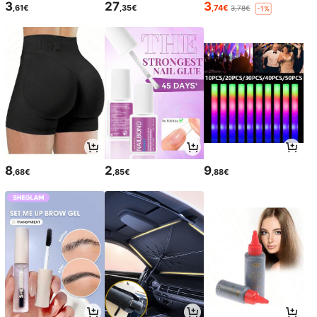
3
27
3
,61€
,35€
,74€
3,78€
-1%
8
2
9
,68€
,85€
,88€