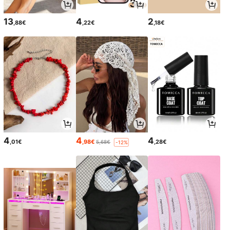
13
4
2
,88€
,22€
,18€
4
4
4
,01€
,98€
,28€
5,68€
-12%