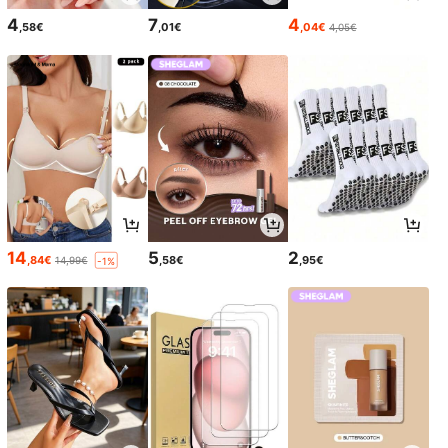
4
7
4
,58€
,01€
,04€
4,05€
14
5
2
,84€
,58€
,95€
14,99€
-1%