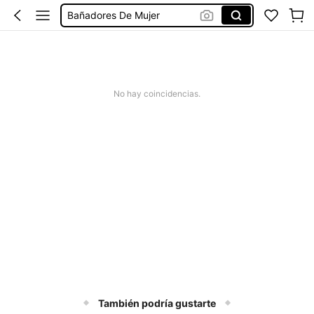
Bañadores De Mujer
Missguided
Vestido Mujer Verano
Vestido Verano Mujer
No hay coincidencias.
Bikinis Mujer
También podría gustarte