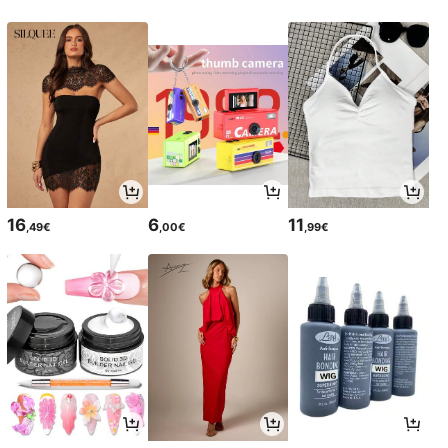
16
6
11
,49€
,00€
,99€