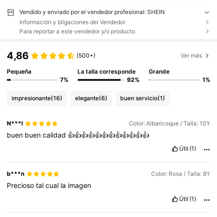
Vendido y enviado por el vendedor profesional: SHEIN
Información y bligaciones del Vendedor
Para reportar a este vendedor y/o producto
4,86
(500+)
Ver más
Pequeña
La talla corresponde
Grande
7%
92%
1%
impresionante
(16)
elegante
(6)
buen servicio
(1)
N***l
Color: Albaricoque / Talla: 10Y
buen
buen
calidad
👍👍👍👍👍👍👍👍👍👍👍👍
Útil
(1)
b***n
Color: Rosa / Talla: 8Y
Precioso
tal
cual
la
imagen
Útil
(1)