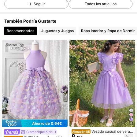
Seguir
Todos los artículos
11K Seguidores
4,74
También Podría Gustarte
Recomendados
Juguetes y Juegos
Ropa Interior y Ropa de Dormir
11K Seguidores
4,74
11K Seguidores
4,74
11K Seguidores
4,74
11K Seguidores
4,74
11K Seguidores
4,74
Ahorro de 0,64€
6
Vestido casual de veran
Glamorique Kids
Almacén UE
8
o con cuello redondo de malla acan