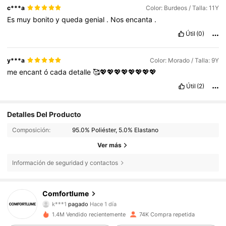
c***a
Color: Burdeos / Talla: 11Y
Es
muy
bonito
y
queda
genial
.
Nos
encanta
.
Útil
(0)
y***a
Color: Morado / Talla: 9Y
me
encant
ó
cada
detalle
🥰💖💖💖💖💖💖💖💖
Útil
(2)
Detalles Del Producto
Composición:
95.0% Poliéster, 5.0% Elastano
Ver más
Información de seguridad y contactos
11K Seguidores
4,74
Comfortlume
k***1
pagado
Hace 1 día
c***1
seguido hace
Hace 4 horas
1.4M Vendido recientemente
74K Compra repetida
11K Seguidores
4,74