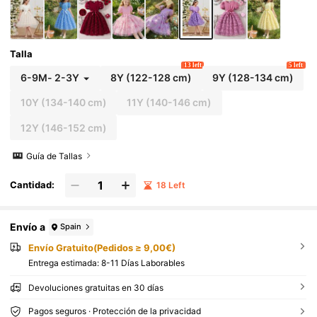
Talla
13 left
5 left
6-9M
-
2-3Y
8Y
(122-128 cm)
9Y
(128-134 cm)
10Y
(134-140 cm)
11Y
(140-146 cm)
12Y
(146-152 cm)
Guía de Tallas
Cantidad:
18 Left
Envío a
Spain
Envío Gratuito(Pedidos ≥ 9,00€)
Entrega estimada:
8-11 Días Laborables
Devoluciones gratuitas en 30 días
Pagos seguros · Protección de la privacidad