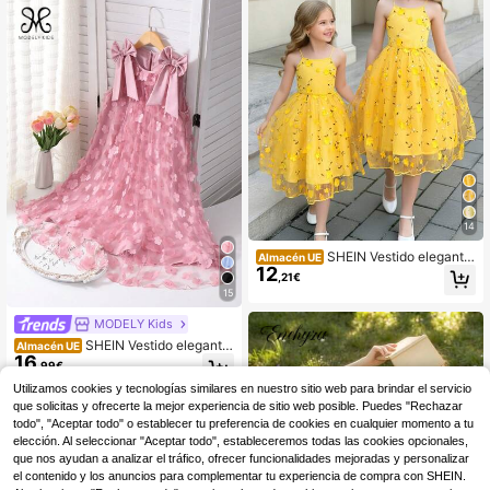
14
SHEIN Vestido elegante
Almacén UE
12
de fiesta para niña preadolescente
,21€
con bordado floral 3D y tirantes de
15
malla
MODELY Kids
SHEIN Vestido elegante
Almacén UE
16
de niña con volantes y decoración
,99€
de perlas en malla
Utilizamos cookies y tecnologías similares en nuestro sitio web para brindar el servicio
que solicitas y ofrecerte la mejor experiencia de sitio web posible. Puedes "Rechazar
todo", "Aceptar todo" o establecer tu preferencia de cookies en cualquier momento a tu
elección. Al seleccionar "Aceptar todo", estableceremos todas las cookies opcionales,
que nos ayudan a analizar el tráfico, ofrecer funcionalidades mejoradas y personalizar
el contenido y los anuncios para complementar tu experiencia de compra con SHEIN.