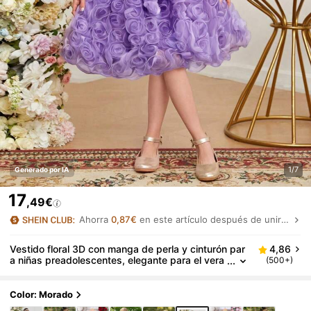
1/7
Generado por IA
17
,49€
Ahorra
0,87€
en este artículo después de unirte.
Vestido floral 3D con manga de perla y cinturón par
4,86
a niñas preadolescentes, elegante para el vera
(500+)
no
Color: Morado