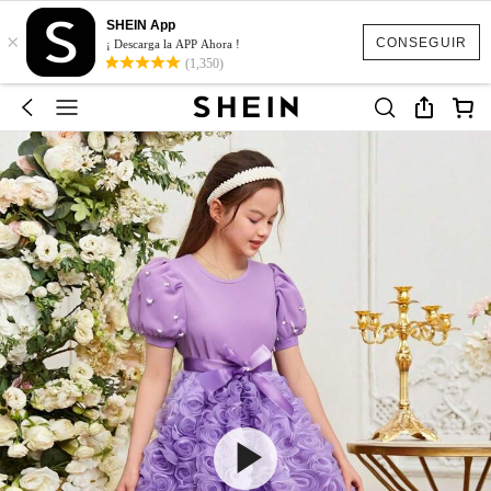
SHEIN App
×
CONSEGUIR
¡ Descarga la APP Ahora !
(1,350)