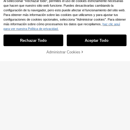
Al seleccionar "Rechazar todo", permites el uso de cookies estrictamente necesarias
que hacen que nuestro sitio web funcione. Puedes desactivarlas cambiando la
configuración de tu navegador, pero esto puede afectar el funcionamiento del sitio web.
Para obtener más información sobre las cookies que utilizamos y para ajustar tus
configuraciones de cookies opcionales, selecciona "Administrar cookies". Para obtener
más información sobre cómo procesamos los datos que recopilamos,
haz clic aquí
para ver nuestra Política de privacidad.
17
Enchyza
Rechazar Todo
Aceptar Todo
Vestido elegante de mall
Almacén UE
15
a con decoración de perla de flor de
,24€
Administrar Cookies
AÑADIR A LA BOLSA
rd para niñas
Ahorro de 7,44€
Vestido Princesa De Ver
Almacén UE
8
ano Para Niñas De Entre 9 Y 14 Año
,05€
-48%
15,49€
s, Cuello Halter De Malla Con Gradi
ente De Color