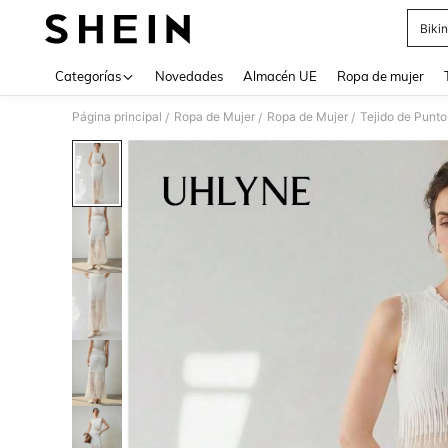
Bikin
Use up 
Categorías
Novedades
Almacén UE
Ropa de mujer
Página principal
Ropa de Mujer
Ropa de Mujer
Tejido de Punto
/
/
/