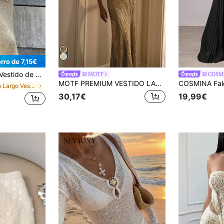
rro de 7,15€
stido de punto sexy y brillante para mujer, adecuado para playa, vacaciones y citas de primavera, ajustado
MOTF
COSM
MOTF PREMIUM VESTIDO LARGO DE PUNTO CON ESCOTE HALTER Y COLA DE PEZ METÁLICA
en Largo Vestidos de suéter para mujer
30,17€
19,99€