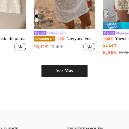
5
Nevyona
#bajoelre
as hecha a mano, estilo casual y elegante para mujer
Nevyona Vestido de manga larga de punto con detalles de lentejuelas y decoración de concha metálica, adecuado para vacaciones en la playa
Yuwenier Conjunto de 2 Piezas Sexy de Lentejuelas unicolor 
Almacén UE
-2%
-28%
22 Left
13,11€
13,49€
8,39€
11,79
Ver Más