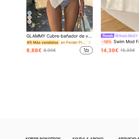
10
GLAMMY Cubre-bañador de verano, Top de punto blanco puro lindo para mujer con diseño de dobladillo asimétrico, tela de punto de hilo fino y brillante, y ajuste ligeramente holgado para otoño
Swim Mod
Swim Mod Falda de punto con cintura elástica y lentejuel
-10%
en Perder Prendas de punto para mujer
#5 Más vendidos
8,88€
14,39€
8,90€
15,99€