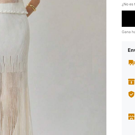
¿No es t
Gana h
Env