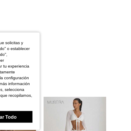
e solicitas y
odo" o establecer
do",
cer
r tu experiencia
ctamente
la configuración
 más información
es, selecciona
 que recopilamos,
ar Todo