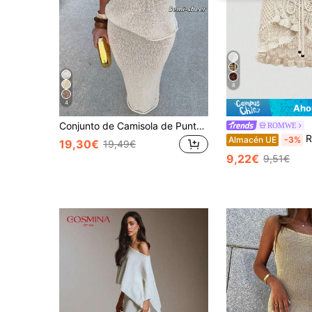
8
4
Aho
Conjunto de Camisola de Punto Sexy y Minifalda Estilo Europeo y Americano EAVA, Atuendo de Playa de Verano Blanco
ROMWE
ROMWE F
Almacén UE
-3%
19,30€
19,49€
9,22€
9,51€