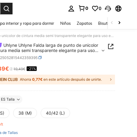
0
0
ar. Press Enter to select.
pa interior y ropa para dormir
Niños
Zapatos
Bisutería Y Accesorio
Uhlyne Uhlyne Falda larga de punto de unicolor de cintura media semi transparente elegante para uso en la oficina, verano/otoño, minimalista, casual de negocios, vacaciones, ropa de trabajo, maestros, regreso a clases, otoño, estilo de dinero antiguo
Uhlyne Uhlyne Falda larga de punto de unicolor
tura media semi transparente elegante para uso
oficina, verano/otoño, minimalista, casual de
z25052815442359395
os, vacaciones, ropa de trabajo, maestros,
o a clases, otoño, estilo de dinero antiguo
39€
-21%
ICE AND AVAILABILITY
19,49€
Ahorra
0,77€
en este artículo después de unirte.
ES Talla
(S)
38 (M)
40/42 (L)
eft
a de Tallas