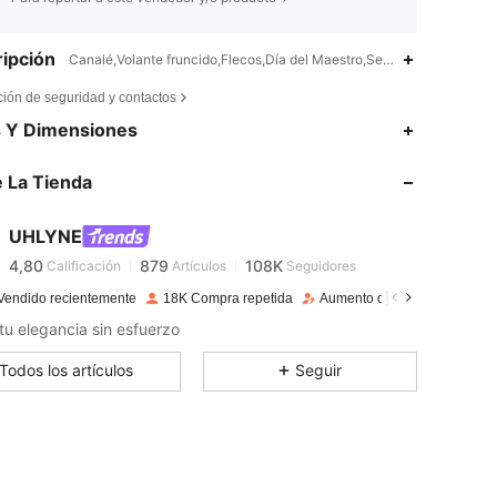
ipción
Canalé,Volante fruncido,Flecos,Día del Maestro,Semitransparente
ción de seguridad y contactos
s Y Dimensiones
4,80
879
108K
 La Tienda
4,80
879
108K
UHLYNE
4,80
879
108K
Calificación
Artículos
Seguidores
Y***a
pagado
Hace 1 día
Vendido recientemente
18K Compra repetida
Aumento de seguidores 32%
4,80
879
108K
 tu elegancia sin esfuerzo
Todos los artículos
Seguir
4,80
879
108K
4,80
879
108K