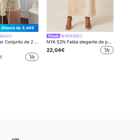
Ahorro de 3,40€
flector
NYA SZN
Top Tubo de Punto con Diseño de Dobladillo de Pañuelo Hueco y Falda Ajustada de Punto Conjunto de Punto para Vacaciones Primavera Verano
NYA SZN Falda elegante de punto con flores de rosa de ganchillo para ir a la iglesia, fiestas, brunch, eventos elegantes, estilo gyaru, salir de fiesta, conciertos, giras nacionales, festivales de música de verano
22,04€
€