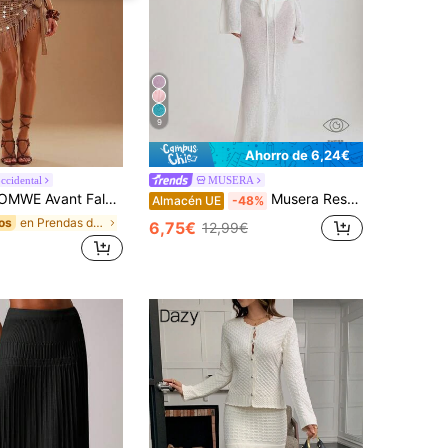
9
Ahorro de 6,24€
occidental
MUSERA
 de suéter de mujer con flecos asimétricos de lentejuelas brillantes con lazo lateral, falda de ganchillo sexy adecuada para la playa y las vacaciones
Musera Resort Falda larga tipo pareo de punto con nudo delantero, para cubrir traje de baño, vacaciones, verano, viajes, ropa básica de playa, unicolor, esencial de resort
Almacén UE
-48%
en Prendas de punto Faldas de suéter para mujer
os
6,75€
12,99€