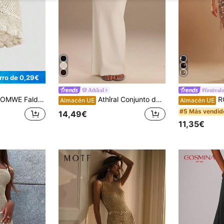
rro de 0,29€
Athîral
#festival
alda de punto calada de verano, casual y de vacaciones para mujer
Athîral Conjunto de suéter y falda minimalista de unicolor casual para mujer
ROMWE Avant Falda
Almacén UE
Almacén UE
#5 Más vendid
14,49€
11,35€