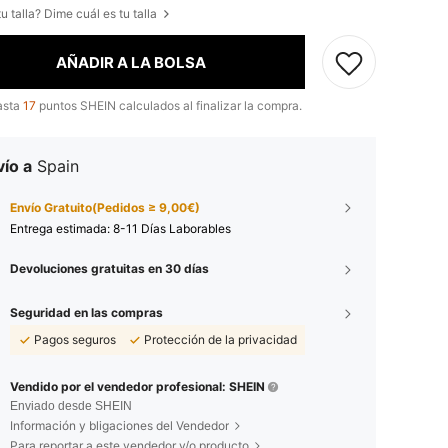
u talla? Dime cuál es tu talla
AÑADIR A LA BOLSA
asta
17
puntos SHEIN calculados al finalizar la compra.
ío a
Spain
Envío Gratuito(Pedidos ≥ 9,00€)
Entrega estimada:
8-11 Días Laborables
Devoluciones gratuitas en 30 días
Seguridad en las compras
Pagos seguros
Protección de la privacidad
Vendido por el vendedor profesional: SHEIN
Enviado desde SHEIN
Información y bligaciones del Vendedor
Para reportar a este vendedor y/o producto