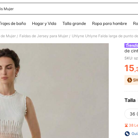
is Mujer
and down arrow keys to navigate search Búsqueda Reciente and Buscar y Encontr
Trajes de baño
Hogar y Vida
Talla grande
Ropa para hombre
Ro
 de Mujer
Faldas de Jersey para Mujer
/
/
de cin
en la 
SKU: s
negoci
15
regres
,
PR
Talla
36 
38 L
Guí