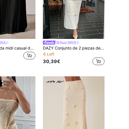
INA
Dazy SPICE
COSMINA Falda midi casual de punto plisada de cintura elástica y unicolor para mujer, otoño/invierno
DAZY Conjunto de 2 piezas de top de manga larga de cuello redondo y falda midi holgada para mujer en otoño
6 Left
30,39€