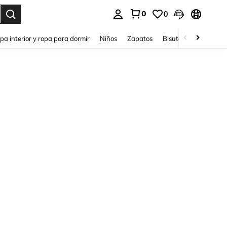
0
0
ar. Press Enter to select.
pa interior y ropa para dormir
Niños
Zapatos
Bisutería Y Accesorio