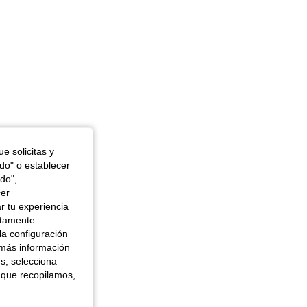
e solicitas y
odo" o establecer
do",
cer
r tu experiencia
ctamente
la configuración
 más información
es, selecciona
 que recopilamos,