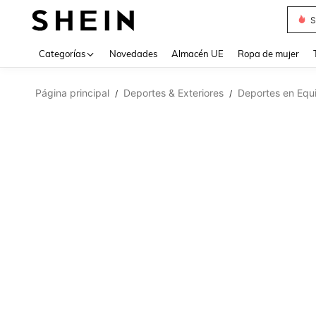
S
Use up 
Categorías
Novedades
Almacén UE
Ropa de mujer
Página principal
Deportes & Exteriores
Deportes en Equ
/
/