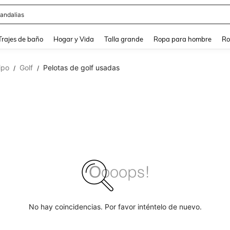
andalias
and down arrow keys to navigate search Búsqueda Reciente and Buscar y Encontr
Trajes de baño
Hogar y Vida
Talla grande
Ropa para hombre
Ro
ipo
Golf
Pelotas de golf usadas
/
/
No hay coincidencias. Por favor inténtelo de nuevo.