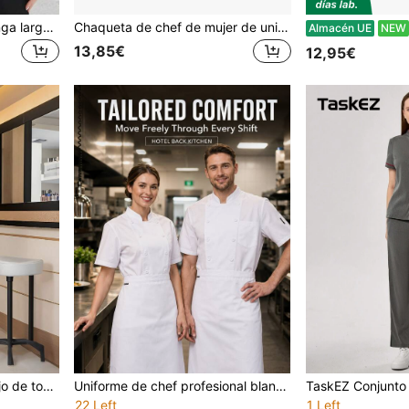
Delantal de cocina de manga larga de unicolor casual para mujer, primavera
Chaqueta de chef de mujer de unicolor con cuello alto y cremallera, manga larga, primavera y otoño, negro
Almacén UE
NEW
13,85€
12,95€
TaskEZ Uniforme de trabajo de top de manga corta y pantalones ajustados de color rojo burdeos con detalles de insignia para mujer
Uniforme de chef profesional blanco unisex, chaqueta de chef de manga corta, adecuado para cocina de hotel
22 Left
1 Left