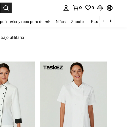
0
0
ar. Press Enter to select.
pa interior y ropa para dormir
Niños
Zapatos
Bisutería Y Accesorio
ajo utilitaria