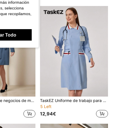
 más información
es, selecciona
 que recopilamos,
ar Todo
TaskEZ Vestido de negocios de manga larga con cuello en V y nudo delantero de unicolor, elegante uniforme de trabajo para damas de recepción de hotel, salón de belleza, técnica de uñas
TaskEZ Uniforme de trabajo para mujer de manga larga ajustado con bloques de color y bolsillo
5 Left
12,94€