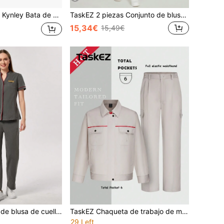
Kynley Bata de Limpieza para Mujer con 2 Bolsillos, Casaca de Trabajo sin Mangas con Botones, Uniforme para Cocina, Limpieza, Hostelería, Peluquería, Guardería y Servicio Doméstico, Tallas S-XXXL
TaskEZ 2 piezas Conjunto de blusa con volante en el bajo y pantalones de uniforme de oficina para mujer
15,34€
15,49€
TaskEZ Conjunto de blusa de cuello en V y pantalones para mujer
TaskEZ Chaqueta de trabajo de manga larga con bolsillos utilitarios y pantalones, uniforme de trabajo para mujer
29 Left