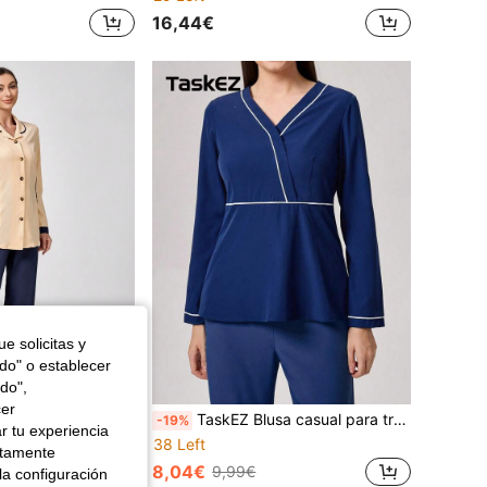
16,44€
e solicitas y
odo" o establecer
do",
cer
TaskEZ 2 piezas Conjunto de chaqueta de solapa y pantalones de manga larga con un solo botonadura profesional
TaskEZ Blusa casual para trabajo de manga larga con cuello en V para mujeres
-19%
r tu experiencia
38 Left
ctamente
8,04€
9,99€
la configuración