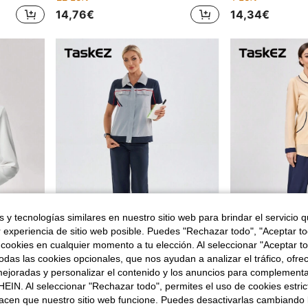
14,76€
14,34€
 y tecnologías similares en nuestro sitio web para brindar el servicio qu
r experiencia de sitio web posible. Puedes "Rechazar todo", "Aceptar t
 cookies en cualquier momento a tu elección. Al seleccionar "Aceptar to
das las cookies opcionales, que nos ayudan a analizar el tráfico, ofre
TaskEZ Blusa de trabajo de manga larga con botones y bolsillo, de unicolor, para mujer
TaskEZ Set de uniformes de enfermería de 2 piezas que incluye blusa de manga corta con botones de color contrastante y pantalón de unicolor
ejoradas y personalizar el contenido y los anuncios para complementa
19 Left
2 Left
EIN. Al seleccionar "Rechazar todo", permites el uso de cookies estri
18,54€
15,39€
acen que nuestro sitio web funcione. Puedes desactivarlas cambiando 