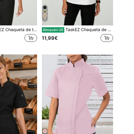
5
de chef de manga larga con cuello abotonado y contraste de color, para mujer, en manga 3/4
TaskEZ Chaqueta de bata de laboratorio de manga corta blanca para mujer con botones delanteros, manga corta y bolsillo, minimalista
Almacén UE
11,99€