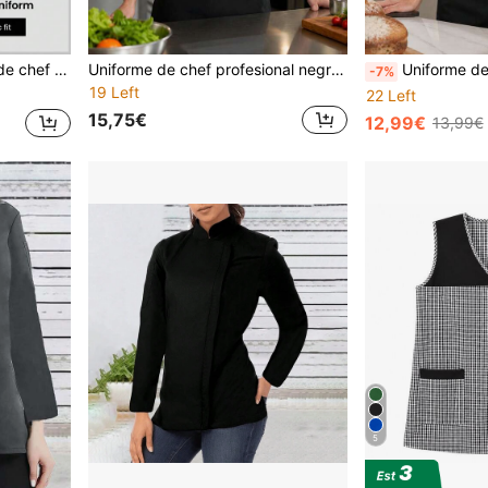
trabajo casual de manga corta para ir y venir)
Uniforme de chef profesional negro para mujer, diseño clásico de cuello alto, tela tejida, ajuste regular, ropa de trabajo práctica para otoño
Uniforme de chef profesional negro para mujer, diseño clási
-7%
19 Left
22 Left
15,75€
12,99€
13,99€
5