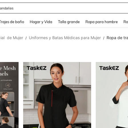
ops
and down arrow keys to navigate search Búsqueda Reciente and Buscar y Encontr
Trajes de baño
Hogar y Vida
Talla grande
Ropa para hombre
Ro
ial de Mujer
Uniformes y Batas Médicas para Mujer
Ropa de trab
/
/