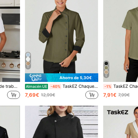
11
5
Ahorro de 5,30€
y botones ocultos para mujer
TaskEZ Chaqueta de trabajo de manga larga con cuello de botones de color contrastante para mujeres, uniforme de chef de manga 3/4
TaskEZ Chaquetas de Chef de Manga Corta Blancas para 
Almacén UE
-40%
-1%
7,69€
7,91€
12,99€
7,99€