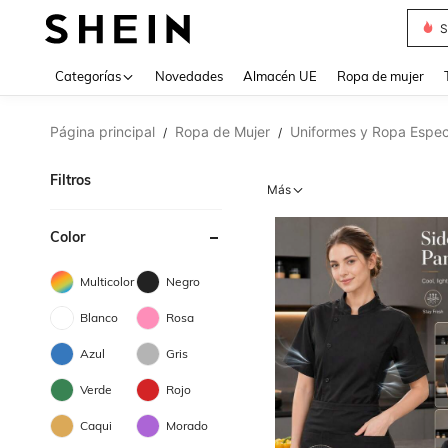
T
Use up 
Categorías
Novedades
Almacén UE
Ropa de mujer
Página principal
Ropa de Mujer
Uniformes y Ropa Espec
/
/
Filtros
Más
Color
Multicolor
Negro
Blanco
Rosa
Azul
Gris
Verde
Rojo
Caqui
Morado