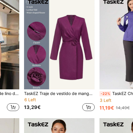
1 pieza Uniforme de chef de lino de unicolor casual, blanco amigable con la piel para otoño
TaskEZ Traje de vestido de manga larga de cremallera cruzada con estampado floral elegante de unicolor para mujer
TaskEZ Chaqueta práctica de trabajo de mujer 
-22%
6 Left
3 Left
13,29€
11,19€
14,49€