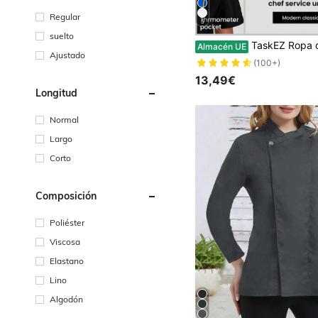
Regular
5
suelto
TaskEZ Ropa de chef para mujeres Shein (uniforme de chef con contraste rojo, ropa de 
Almacén UE
Ajustado
(100+)
13,49€
Longitud
Normal
Largo
Corto
Composición
Poliéster
Viscosa
Elastano
Lino
Algodón