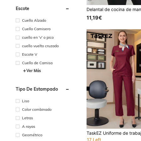
Escote
11,19€
Cuello Alzado
Cuello Camisero
cuello en 'v' o pico
cuello vuelto cruzado
Escote V
Cuello de Camisa
Ver Más
Tipo De Estampado
Liso
Color combinado
Letras
A rayas
Geométrico
17 Left