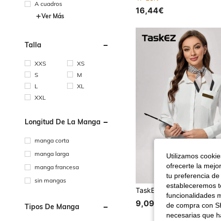
A cuadros
16,44€
Ver Más
Talla
XXS
XS
S
M
L
XL
XXL
Longitud De La Manga
manga corta
manga larga
Utilizamos cookies
ofrecerte la mejo
manga francesa
tu preferencia de
sin mangas
estableceremos to
funcionalidades m
9,09€
de compra con SH
Tipos De Manga
necesarias que h