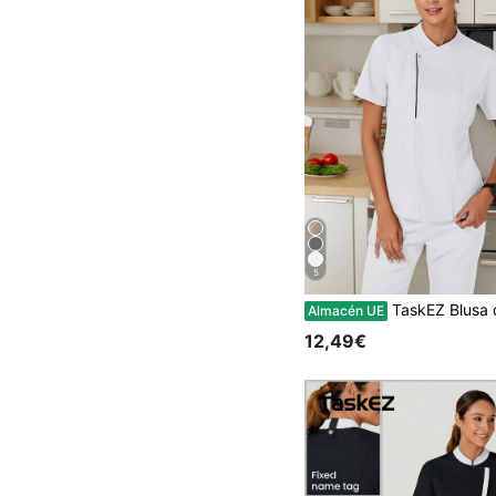
5
TaskEZ Blusa de trabajo con cuello cruzado, manga corta 
Almacén UE
12,49€