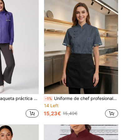
con cremallera frontal, bolsillos inclinados y acolchado de color liso
Uniforme de chef profesional gris para mujer, diseño clásico de cuello alto, tela tejida, ajuste regular, ropa de trabajo práctica para otoño
-1%
14 Left
15,23€
15,49€