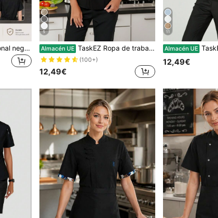
5
11
Chaqueta de chef profesional negra para mujer, diseño clásico de cuello alto, tela tejida, ajuste regular, ropa de trabajo práctica para otoño
TaskEZ Ropa de trabajo de manga corta con ribete de contraste para mujer
TaskEZ Chaqueta de trabajo 
Almacén UE
Almacén UE
(100+)
12,49€
12,49€