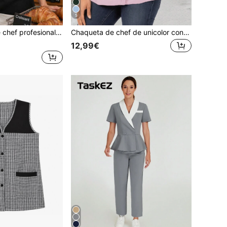
5
co de cuello alto, tela tejida, ajuste regular, ropa de trabajo práctica para otoño
Chaqueta de chef de unicolor con cuello alto para mujer, rosa primavera otoño
12,99€