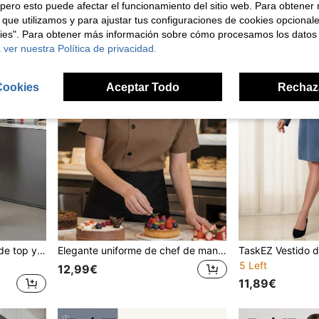
pero esto puede afectar el funcionamiento del sitio web. Para obtener
 que utilizamos y para ajustar tus configuraciones de cookies opcional
kies". Para obtener más información sobre cómo procesamos los datos
 ver nuestra Política de privacidad.
Cookies
Aceptar Todo
Rechaz
TaskEZ Conjunto informal de top y pantalones con escote en pico para mujer, conjunto de 2 piezas con top de manga corta con lazo lateral y pantalones, conjunto de traje profesional elegante para negocio, hotel, oficina, recepción, salón de belleza, manicurista, ropa de trabajo
Elegante uniforme de chef de manga corta marrón para mujer, diseño de cuello alto con botones, top de ropa de trabajo profesional para restaurante de otoño
5 Left
12,99€
11,89€