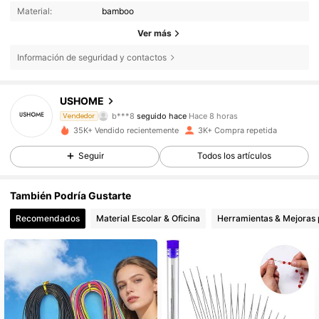
Material:
bamboo
Ver más
Información de seguridad y contactos
670 Seguidores
4,85
USHOME
b***8
seguido hace
Hace 8 horas
Vendedor
s***3
está navegando
35K+ Vendido recientemente
3K+ Compra repetida
670 Seguidores
4,85
Seguir
Todos los artículos
670 Seguidores
4,85
También Podría Gustarte
Recomendados
Material Escolar & Oficina
Herramientas & Mejoras 
670 Seguidores
4,85
670 Seguidores
4,85