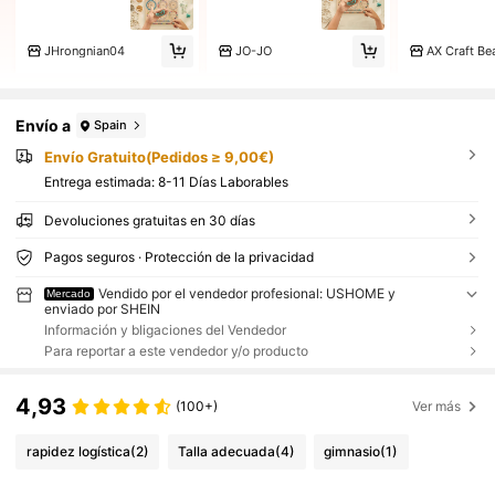
JHrongnian04
JO-JO
AX Craft Be
Envío a
Spain
Envío Gratuito(Pedidos ≥ 9,00€)
Entrega estimada:
8-11 Días Laborables
Devoluciones gratuitas en 30 días
Pagos seguros · Protección de la privacidad
Vendido por el vendedor profesional: USHOME y
Mercado
enviado por SHEIN
Información y bligaciones del Vendedor
Para reportar a este vendedor y/o producto
4,93
(100+)
Ver más
rapidez logística
(2)
Talla adecuada
(4)
gimnasio
(1)