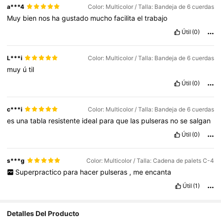
a***4
Color: Multicolor / Talla: Bandeja de 6 cuerdas
Muy
bien
nos
ha
gustado
mucho
facilita
el
trabajo
Útil
(0)
L***i
Color: Multicolor / Talla: Bandeja de 6 cuerdas
muy
ú
til
Útil
(0)
c***i
Color: Multicolor / Talla: Bandeja de 6 cuerdas
es
una
tabla
resistente
ideal
para
que
las
pulseras
no
se
salgan
Útil
(0)
s***g
Color: Multicolor / Talla: Cadena de palets C-4
Superpractico
para
hacer
pulseras
,
me
encanta
Útil
(1)
Detalles Del Producto