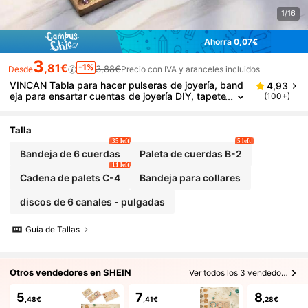
1/16
Ahorra 0,07€
3
,81€
-1%
3,88€
Desde
Precio con IVA y aranceles incluidos
VINCAN Tabla para hacer pulseras de joyería, band
4,93
eja para ensartar cuentas de joyería DIY, tapete
(100+)
de diseño para hacer pulseras de estudio inde
pendiente, caja de almacenamiento de joyería, caja
de joyería, pintura de diamantes (tabla en pulgada
Talla
s)
35 left
5 left
Bandeja de 6 cuerdas
Paleta de cuerdas B-2
11 left
Cadena de palets C-4
Bandeja para collares
discos de 6 canales - pulgadas
Guía de Tallas
Otros vendedores en SHEIN
Ver todos los 3 vendedores
5
7
8
,48€
,41€
,28€