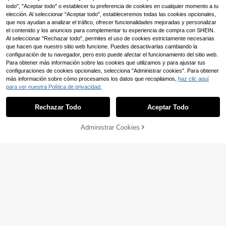
uentas de cristal - Suave
todo", "Aceptar todo" o establecer tu preferencia de cookies en cualquier momento a tu
elección. Al seleccionar "Aceptar todo", estableceremos todas las cookies opcionales,
que nos ayudan a analizar el tráfico, ofrecer funcionalidades mejoradas y personalizar
el contenido y los anuncios para complementar tu experiencia de compra con SHEIN.
Al seleccionar "Rechazar todo", permites el uso de cookies estrictamente necesarias
que hacen que nuestro sitio web funcione. Puedes desactivarlas cambiando la
configuración de tu navegador, pero esto puede afectar el funcionamiento del sitio web.
Para obtener más información sobre las cookies que utilizamos y para ajustar tus
configuraciones de cookies opcionales, selecciona "Administrar cookies". Para obtener
más información sobre cómo procesamos los datos que recopilamos,
haz clic aquí
para ver nuestra Política de privacidad.
Juego de 1/3 piezas de pinzas para
hacer joyas - Pinzas de aguja, de c
#5 Más vendidos
en Los suministros para hacer joyas más vendidos F
Rechazar Todo
Aceptar Todo
adena y de punta redonda, con cort
Tablero de cuentas para hacer joya
(1000+)
ador de alambre - Perfecto para ma
s, tablero de cuentas de bambú par
5
2
nualidades DIY, abalorios y reparaci
,68€
a hacer pulseras de joyas, tablero d
,28€
Administrar Cookies
AÑADIR A LA BOLSA
ón, ideas de regalo
e cuentas DIY para pulseras