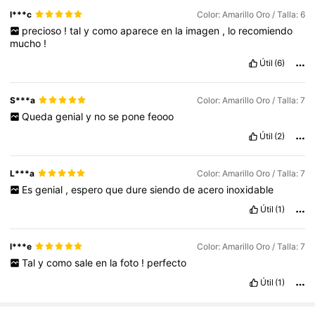
l***c
Color: Amarillo Oro / Talla: 6
precioso
!
tal
y
como
aparece
en
la
imagen
,
lo
recomiendo
mucho
!
Útil
(6)
S***a
Color: Amarillo Oro / Talla: 7
Queda
genial
y
no
se
pone
feooo
Útil
(2)
L***a
Color: Amarillo Oro / Talla: 7
Es
genial
,
espero
que
dure
siendo
de
acero
inoxidable
Útil
(1)
l***e
Color: Amarillo Oro / Talla: 7
Tal
y
como
sale
en
la
foto
!
perfecto
Útil
(1)