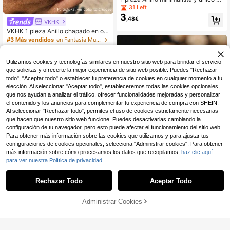
hapado en oro vintage con diseño d
31 Left
e mariposa, adecuado para uso diar
3
,48€
io de mujeres
VKHK
VKHK 1 pieza Anillo chapado en oro
de 18K con circonita, adecuado par
#3 Más vendidos
en Fantasía Mujer Anillo Único
a uso diario y bodas de mujeres, reg
6
,22€
6,28€
alo
Utilizamos cookies y tecnologías similares en nuestro sitio web para brindar el servicio
que solicitas y ofrecerte la mejor experiencia de sitio web posible. Puedes "Rechazar
todo", "Aceptar todo" o establecer tu preferencia de cookies en cualquier momento a tu
elección. Al seleccionar "Aceptar todo", estableceremos todas las cookies opcionales,
que nos ayudan a analizar el tráfico, ofrecer funcionalidades mejoradas y personalizar
el contenido y los anuncios para complementar tu experiencia de compra con SHEIN.
Al seleccionar "Rechazar todo", permites el uso de cookies estrictamente necesarias
que hacen que nuestro sitio web funcione. Puedes desactivarlas cambiando la
configuración de tu navegador, pero esto puede afectar el funcionamiento del sitio web.
Para obtener más información sobre las cookies que utilizamos y para ajustar tus
configuraciones de cookies opcionales, selecciona "Administrar cookies". Para obtener
más información sobre cómo procesamos los datos que recopilamos,
haz clic aquí
Chang An DiFan
para ver nuestra Política de privacidad.
1 pieza Anillo cerrado de acero de ti
4
tanio de color oro de 18K, simple, ve
,04€
rsátil y personalizado, adecuado pa
Rechazar Todo
Aceptar Todo
ra uso diario de mujeres, fiestas y c
omo regalo
Administrar Cookies
AÑADIR A LA BOLSA
1 pieza Anillo moda de acero inoxid
3
able con diseño de sol para mujeres