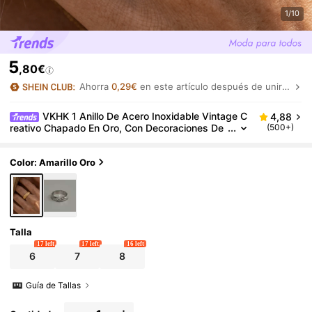
1/10
5
,80€
Ahorra
0,29€
en este artículo después de unirte.
VKHK 1 Anillo De Acero Inoxidable Vintage C
4,88
reativo Chapado En Oro, Con Decoraciones De
(500+)
Estrellas, Luna Y Sol, Adecuado Para Uso Diario
De Mujeres
Color: Amarillo Oro
Talla
17 left
17 left
16 left
6
7
8
Guía de Tallas