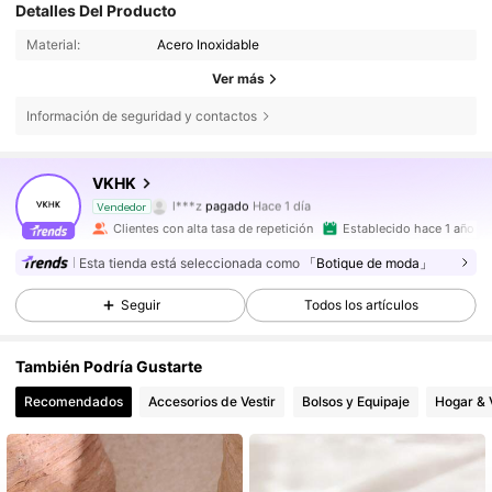
Detalles Del Producto
Material:
Acero Inoxidable
Ver más
Información de seguridad y contactos
VKHK
62K Seguidores
4,88
l***z
pagado
Hace 1 día
Vendedor
h***s
seguido hace
Hace 30 minutos
Clientes con alta tasa de repetición
Establecido hace 1 año
62K Seguidores
4,88
Esta tienda está seleccionada como
「Botique de moda」
Seguir
Todos los artículos
62K Seguidores
4,88
También Podría Gustarte
Recomendados
Accesorios de Vestir
Bolsos y Equipaje
Hogar & 
62K Seguidores
4,88
62K Seguidores
4,88