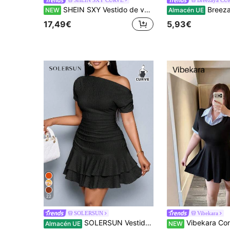
SHEIN SXY Vestido de verano sexy de talla grande con tiras cruzadas, diseño calado y abertura alta
Breezaya Vestido de mujer talla grande con estampado flo
NEW
Almacén UE
17,49€
5,93€
22
SOLERSUN
Vibekara
SOLERSUN Vestido mini elegante de fiesta y día con cuello asimétrico, mangas largas, recogido y doble volante, de punto color albaricoque para mujer
Vibekara Conjunto de 2 piezas camiseta de manga corta con estampado de rayas y patchwork, top de cor
Almacén UE
NEW