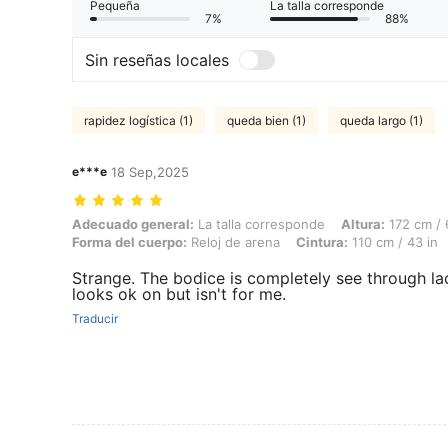
Pequeña
La talla corresponde
7%
88%
Sin reseñas locales
rapidez logística (1)
queda bien (1)
queda largo (1)
e***e
18 Sep,2025
Adecuado general: La talla corresponde, Altura: 172 cm / 68 in, Peso:
Adecuado general:
La talla corresponde
Altura:
172 cm / 
Forma del cuerpo:
Reloj de arena
Cintura:
110 cm / 43 in
Strange. The bodice is completely see through lac
looks ok on but isn't for me.
Traducir