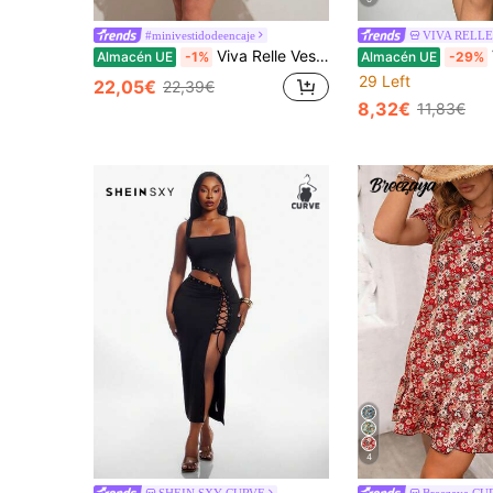
#minivestidodeencaje
VIVA RELLE
Viva Relle Vestido sexy de mujer con cuello de pico profundo, transparente y con cordones, en silueta línea A
Almacén UE
-1%
Almacén UE
-29%
29 Left
22,05€
22,39€
8,32€
11,83€
4
SHEIN SXY CURVE
Breezaya CU