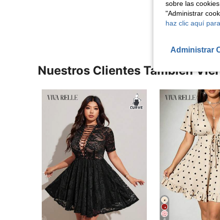
sobre las cookies
Ver Más Re
"Administrar coo
haz clic aquí para
Administrar 
Nuestros Clientes También Vie
6