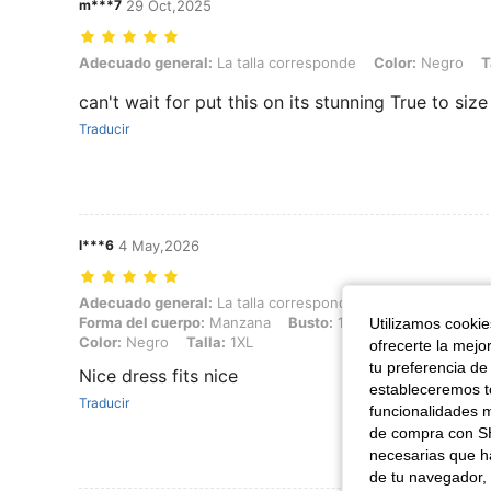
m***7
29 Oct,2025
Adecuado general: La talla corresponde, Color: Negro, Talla: 2XL
Adecuado general:
La talla corresponde
Color:
Negro
T
can't wait for put this on its stunning True to size
Traducir
l***6
4 May,2026
Adecuado general: La talla corresponde, Altura: 163 cm / 64 in, Peso
Adecuado general:
La talla corresponde
Altura:
163 cm / 
Forma del cuerpo:
Manzana
Busto:
100 cm / 39.4 in
Cin
Utilizamos cookies
Color:
Negro
Talla:
1XL
ofrecerte la mejo
tu preferencia de
Nice dress fits nice
estableceremos to
Traducir
funcionalidades m
de compra con SH
necesarias que h
de tu navegador, 