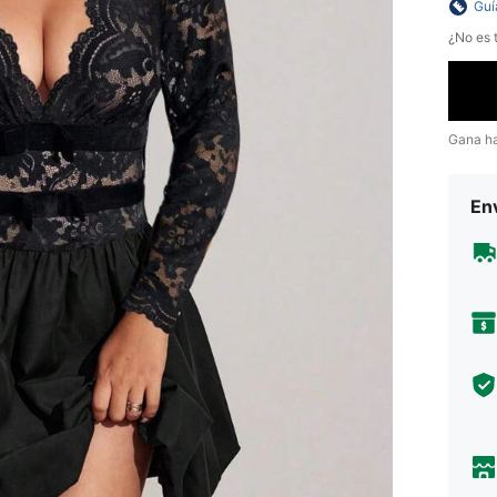
Guí
¿No es t
Gana h
Env