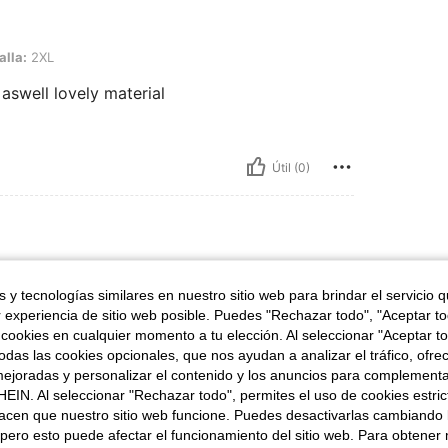
alla:
2XL
 aswell lovely material
Útil (0)
: 88 kg / 194 lbs, Forma del cuerpo: Manzana, Busto: 100 cm / 39.4 in, Cintura: 96
64 in
Peso:
88 kg / 194 lbs
tura:
96 cm / 38 in
Caderas:
100 cm / 39 in
 y tecnologías similares en nuestro sitio web para brindar el servicio qu
r experiencia de sitio web posible. Puedes "Rechazar todo", "Aceptar t
 cookies en cualquier momento a tu elección. Al seleccionar "Aceptar to
das las cookies opcionales, que nos ayudan a analizar el tráfico, ofre
ejoradas y personalizar el contenido y los anuncios para complementa
EIN. Al seleccionar "Rechazar todo", permites el uso de cookies estri
acen que nuestro sitio web funcione. Puedes desactivarlas cambiando 
Útil (0)
pero esto puede afectar el funcionamiento del sitio web. Para obtener