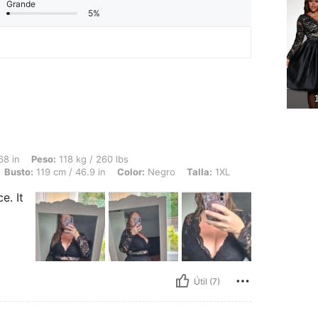
Grande
5%
1
 118 kg / 260 lbs, Forma del cuerpo: Reloj de arena, Cintura: 110 cm / 43 in, Busto
68 in
Peso:
118 kg / 260 lbs
Busto:
119 cm / 46.9 in
Color:
Negro
Talla:
1XL
e. It
Útil (7)