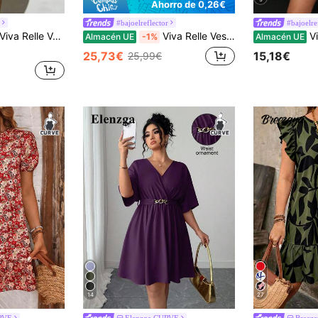
Ahorro de 0,26€
#bajoelreflector
#bajoelre
Viva Relle Vestido de lunares sexy con lazo para tallas grandes
Viva Relle Vestido de camiseta elástica y versátil, cómodo, de encaje negro sexy y con recortes para mujer de talla grande, para primavera/verano, Año Nuevo, con estilo francés casual y elegante. Vestido formal sexy para ocasiones sociales y vacaciones. Body negro sexy. Vestido formal. Top sexy de patchwork elegante y sexy para jóvenes. Conjunto sexy para vacaciones. Ocasiones sociales. Top negro. Mono negro. Bustier negro. Camiseta interior ajustada de manga larga y transparente de unicolor.
Viva Relle Vestido de cócte
Almacén UE
-1%
Almacén UE
25,73€
15,18€
25,99€
14
27
RVE
Elenzga CURVE
Breez