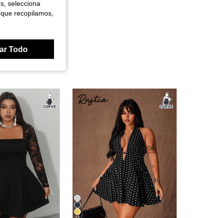
es, selecciona
 que recopilamos,
ar Todo
22