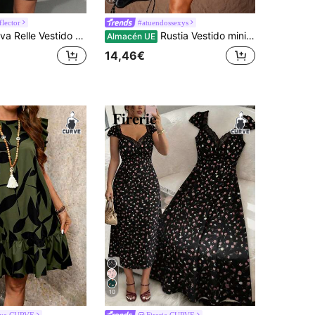
flector
#atuendossexys
l elegante y lindo con encaje, lazo delantero, manga larga, corte evasé y volante en el bajo para mujer de talla grande. Vestido de fiesta, vestido de cumpleaños, vestido de noche elegante, vestido de graduación, vestido de fiesta de San Valentín.
Rustia Vestido mini sexy de línea A con escote halter y lunares para mujer de talla grande
Almacén UE
14,46€
10
aya CURVE
Firerie CURVE