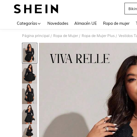
Bikin
Use up 
Categorías
Novedades
Almacén UE
Ropa de mujer
Página principal
Ropa de Mujer
Ropa de Mujer Plus
Vestidos T
/
/
/