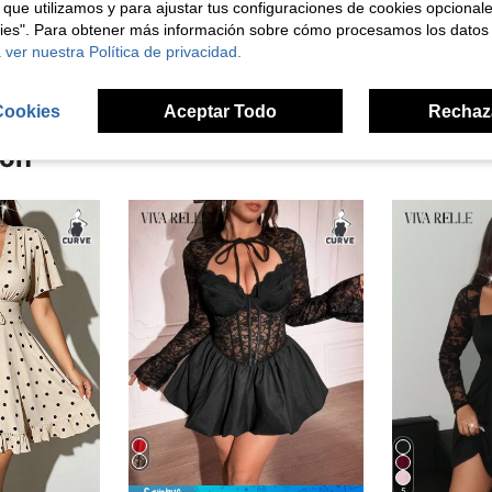
 que utilizamos y para ajustar tus configuraciones de cookies opcional
señas
kies". Para obtener más información sobre cómo procesamos los datos
 ver nuestra Política de privacidad.
Cookies
Aceptar Todo
Rechaz
ron
5