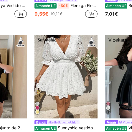
ral y volantes en el bajo, de manga corta, estilo bohemio adecuado para viajes de verano y playa
Elenzga Elegante vestido de noche rojo con cuello en V y cintura ceñida, estilo casual y minimalista para el verano
Breezaya Ve
Almacén UE
-50%
Almacén UE
9,55€
7,01€
19,11€
#EstiloBohemioChic
Vibeka
te asimétrico que realza la cintura y estiliza, estilo casual juvenil para uso diario
Sunnyshic Vestido de manga abullonada con cuello en V, talla grande, con bordado, textura y botones en la cintura, corte evasé, dulce y elegante para primavera/verano, citas, fiestas
Vibekara 
Almacén UE
Almacén UE