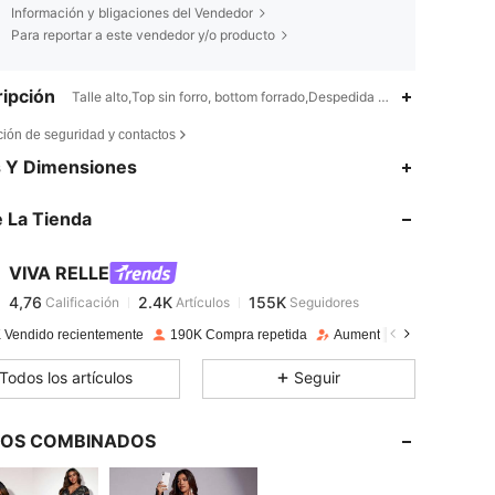
Información y bligaciones del Vendedor
Para reportar a este vendedor y/o producto
ipción
Talle alto,Top sin forro, bottom forrado,Despedida de soltera
ción de seguridad y contactos
4,76
2.4K
155K
s Y Dimensiones
 La Tienda
4,76
2.4K
155K
VIVA RELLE
4,76
2.4K
155K
Calificación
Artículos
Seguidores
l***o
pagado
Hace 1 día
 Vendido recientemente
190K Compra repetida
Aumento de seguidores 1
4,76
2.4K
155K
Todos los artículos
Seguir
4,76
2.4K
155K
LOS COMBINADOS
4,76
2.4K
155K