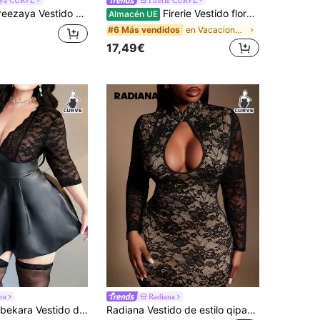
stido de verano casual y holgado con estampado floral y mangas con volantes para mujer de talla grande
Firerie Vestido floral elegante de talla grande, verano
Almacén UE
en Vacaciones Vestidos De Talla Grande
#6 Más vendidos
17,49€
ra
Radiana
Vestido de talla grande sexy de piel sintética (PU) con corte evasé y parches de encaje
Radiana Vestido de estilo qipao de manga larga, elegante y sexy, de encaje negro, para mujer de talla grande, para otoño/invierno