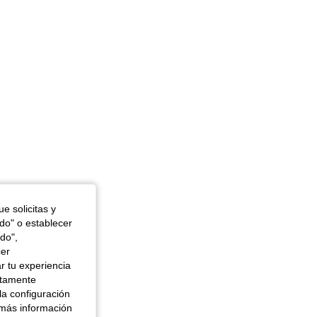
 cm / 38 in, Caderas: 100 cm / 39 in, Color: Negro, Talla: 1XL
e solicitas y
odo" o establecer
do",
cer
r tu experiencia
ctamente
la configuración
 más información