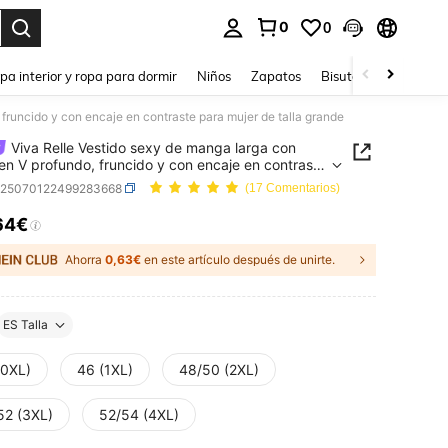
0
0
ar. Press Enter to select.
pa interior y ropa para dormir
Niños
Zapatos
Bisutería Y Accesorio
 fruncido y con encaje en contraste para mujer de talla grande
Viva Relle Vestido sexy de manga larga con
 en V profundo, fruncido y con encaje en contraste
ujer de talla grande
z25070122499283668
(17 Comentarios)
64€
ICE AND AVAILABILITY
Ahorra
0,63€
en este artículo después de unirte.
ES Talla
(0XL)
46 (1XL)
48/50 (2XL)
52 (3XL)
52/54 (4XL)