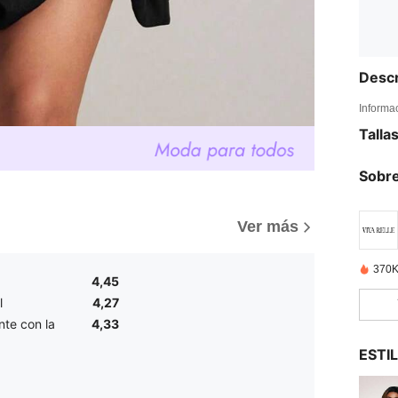
Descr
Informa
Talla
Sobre
Ver más
370K
4,45
l
4,27
te con la
4,33
ESTI