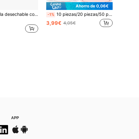
Ahorro de 0,06€
Juego de vajilla desechable con borde rojo y dorado, platos de 7/9 pulgadas, platos y vasos de papel desechables adecuados para festivales, bodas, compromisos, cumpleaños, fiestas y celebraciones
10 piezas/20 piezas/50 piezas Platos de papel para el Día de San Valentín, platos desechables con forma de corazón, disponibles en rojo, rosa y blanco, 7/9 pulgadas, adecuados para reuniones y decoraciones en el hogar
-1%
3,99€
4,05€
APP