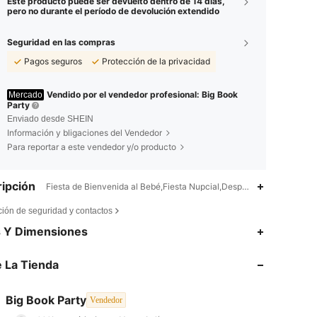
Este producto puede ser devuelto dentro de 14 días,
pero no durante el período de devolución extendido
Seguridad en las compras
Pagos seguros
Protección de la privacidad
Vendido por el vendedor profesional: Big Book
Mercado
Party
Enviado desde SHEIN
Información y bligaciones del Vendedor
Para reportar a este vendedor y/o producto
ipción
Fiesta de Bienvenida al Bebé,Fiesta Nupcial,Despedida de Soltera,Fi
ción de seguridad y contactos
s Y Dimensiones
4,93
115
1.9K
 La Tienda
4,93
115
1.9K
4,93
115
1.9K
Big Book Party
Vendedor