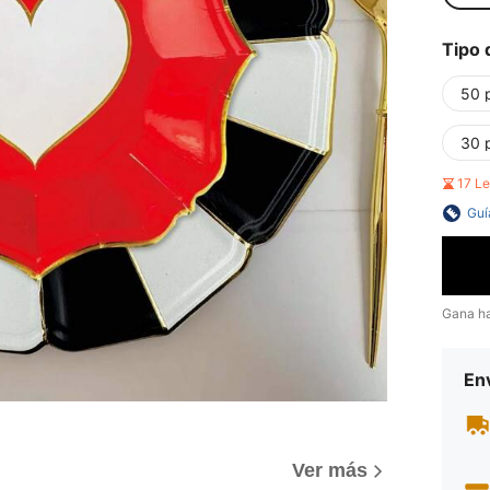
Tipo 
50 
30 
17 L
Guí
Gana h
Env
Ver más