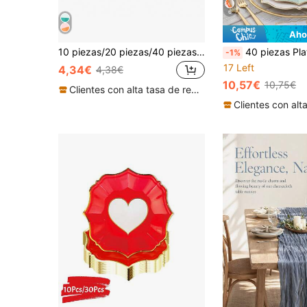
6
Aho
10 piezas/20 piezas/40 piezas, Bandeja de papel de verano, Bandeja de papel de 9" x 7" | Decoración para despedida de soltera, Última tostada, Suministros para fiesta de cumpleaños, Baby shower, Bandeja de pastel a rayas
40 piezas Platos de papel desechables de color verde menta y blanco, platos de postre de 7 pulgadas de color verde salvia (20 piezas) y platos de almuerzo
-1%
17 Left
4,34€
4,38€
10,57€
10,75€
Clientes con alta tasa de repetición