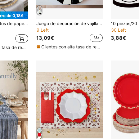
rro de 0,18€
 de 9 pulgadas de color blanco (20 piezas) con borde dorado, vajilla para cumpleaños, boda y fiesta, platos de papel con borde ondulado
Juego de decoración de vajilla para el Día de San Valentín, platos de papel con corazones dorados, utensilios desechables para fiestas, adecuado para el Día de San Valentín, despedida de soltera, cumpleaños, boda, fiesta de aniversario, platos de postre de papel con forma de corazón de 7 pulgadas, platos de cena a cuadros negros de 10 pulgadas, decoración para fiesta de compromiso
9 Left
30 Left
13,09€
3,88€
Clientes con alta tasa de repetición
Clientes con alta tasa de repetición