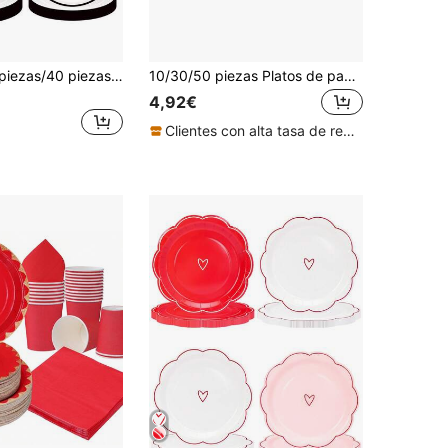
10 piezas/20 piezas/40 piezas Juego de vajilla con tema en blanco y negro - Incluye platos redondos de papel blanco con borde negro de 7 pulgadas y 9 pulgadas, platos de postre, vasos de papel y servilletas decorativas, ideal para fiestas de cumpleaños, bodas y celebraciones festivas.
10/30/50 piezas Platos de papel elegantes con flores doradas de 7in+9in+10in, vajilla desechable, adecuados para bodas, celebraciones, cumpleaños, baby showers, aniversarios, despedidas de soltera, platos de papel con lámina dorada
4,92€
Clientes con alta tasa de repetición