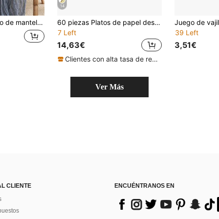
14
 banquete, regalo de boda, mantel de comedor, regalo de boda, mantel de cocina, adecuado para diversas ocasiones como fiestas, bodas, despedidas de soltera, cumpleaños, baby showers, Halloween, Navidad, Año Nuevo, etc.
60 piezas Platos de papel desechables con lámina de oro blanco y rojo, adecuados para fiestas/bodas/aniversarios/Año Nuevo/cumpleaños/Navidad, 30 piezas de platos de almuerzo y 30 piezas de platos de postre/ensalada
7 Left
39 Left
14,63€
3,51€
Clientes con alta tasa de repetición
Ver Más
AL CLIENTE
ENCUÉNTRANOS EN
s
puestos