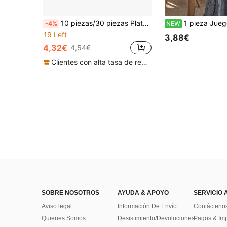
10 piezas/30 piezas Platos de postre con forma de corazón rojo de 7 pulgadas, platos de papel para fiestas del Día de San Valentín y Día de la Madre con bordes ondulados, platos de postre con forma de corazón de 7 pulgadas adecuados para cumpleaños, baby shower, celebración de bodas
1 pieza Juego de mantel gris azul con volantes, mantel plegable, mantel de fiesta, suministros para fiesta de cumpleaños, regalo de cumpleaños, decoración de cumpleaños, tul de boda (borgoña), mantel de centro de mesa de fiesta, decoración de
-4%
NEW
19 Left
3,88€
4,32€
4,54€
Clientes con alta tasa de repetición
SOBRE NOSOTROS
AYUDA & APOYO
SERVICIO 
Aviso legal
Información De Envío
Contácteno
Quienes Somos
Desistimiento/Devoluciones
Pagos & Im