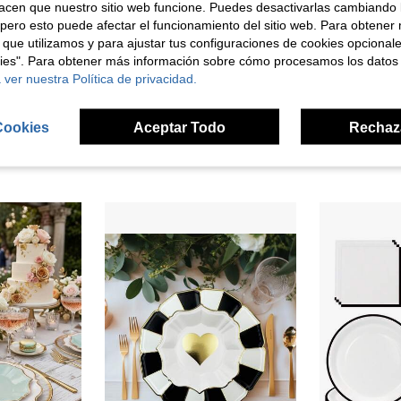
acen que nuestro sitio web funcione. Puedes desactivarlas cambiando 
pero esto puede afectar el funcionamiento del sitio web. Para obtener
 que utilizamos y para ajustar tus configuraciones de cookies opcional
kies". Para obtener más información sobre cómo procesamos los datos
 ver nuestra Política de privacidad.
10/30 piezas Platos de Halloween de 9 pulgadas, platos de papel negros con telaraña ondulada dorada, suministros para fiestas, vajilla desechable de papel de telaraña de Halloween, vajilla de mesa espeluznante negra con platos de cena dorados, decoraciones del festival feliz de Halloween
Set de 75/150/300 piezas de palillos de cóctel desechables de bambú, combinación de 3 estilos de palillos de bambú artísticos, palillos para frutas, decoración de bebidas, adecuados para bodas, fiestas, reuniones al aire libre, barbacoas, aperitivos, postres, decoración de bebidas, suministros para bandejas de té de la tarde
40 Servilletas
NEW
Almacén UE
4,34€
11,12€
Cookies
Aceptar Todo
Rechaz
Clientes con alta tasa de repetición
Establecido hace 1 año