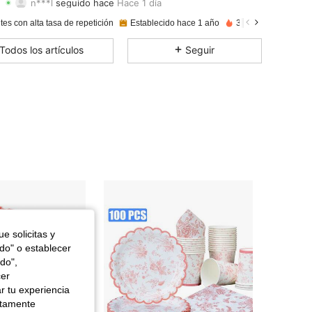
n***l
seguido hace
Hace 1 día
4,93
115
1.9K
Calificación
Artículos
Seguidores
tes con alta tasa de repetición
Establecido hace 1 año
31K+ Vendido reci
4,93
115
1.9K
Todos los artículos
Seguir
4,93
115
1.9K
4,93
115
1.9K
4,93
115
1.9K
4,93
115
1.9K
4,93
115
1.9K
e solicitas y
odo" o establecer
do",
cer
r tu experiencia
ctamente