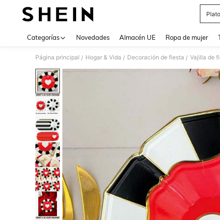
Plat
Use up 
Categorías
Novedades
Almacén UE
Ropa de mujer
Página principal
Hogar & Vida
Decoración de fiesta
Vajilla de f
/
/
/