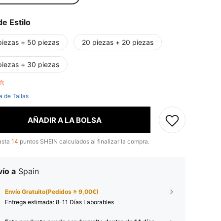
de Estilo
piezas + 50 piezas
20 piezas + 20 piezas
piezas + 30 piezas
eft
a de Tallas
AÑADIR A LA BOLSA
asta
14
puntos SHEIN calculados al finalizar la compra.
ío a
Spain
Envío Gratuito(Pedidos ≥ 9,00€)
Entrega estimada:
8-11 Días Laborables