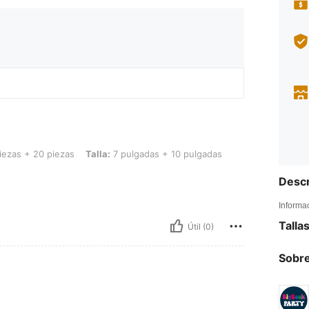
0 piezas, Talla: 7 pulgadas + 10 pulgadas
iezas + 20 piezas
Talla:
7 pulgadas + 10 pulgadas
Descr
Informa
Talla
Útil (0)
Sobre