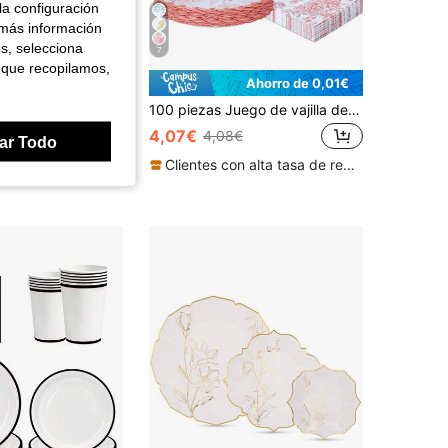
la configuración
 más información
es, selecciona
7
 que recopilamos,
Ahorro de 0,01€
 de Papel a Cuadros Rojos, 25x25 Cm – Servilletas para Bebidas, Servilletas para Cócteles para Cumpleaños, Boda, Fiesta, Barbacoa, Picnic
100 piezas Juego de vajilla de fiesta con forma floral de estilo chinoiserie en color rosa pastel, platos de papel desechables de 7/9 pulgadas, vasos y servilletas, platos de papel con tema chinoiserie rosa, decoración de cumpleaños y suministros para fiestas
4,07€
4,08€
ar Todo
Clientes con alta tasa de repetición