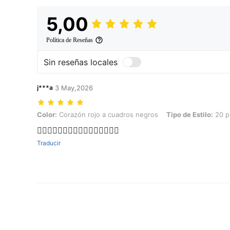
5,00
Política de Reseñas
Sin reseñas locales
j***a
3 May,2026
Color: Corazón rojo a cuadros negros, Tipo de Estilo: 20 piezas + 2
Color:
Corazón rojo a cuadros negros
Tipo de Estilo:
20 p
👍🏻👍🏻👍🏻👍🏻👍🏻👍🏻👍🏻👍🏻
Traducir