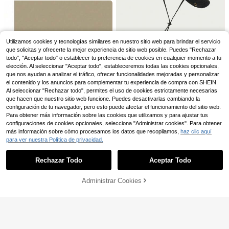
ajes y escenas de playa (cuerda a
14
prueba de viento enviada al azar)
1 pieza/2 piezas Pasamontañas uni
sex con estampado, máscara facial,
25 Left
1 pieza Sombrero de cubo unisex d
braga para el cuello, prenda para la
6
4
e unicolor con cuerda ajustable a pr
,18€
,76€
cabeza, transpirable para deportes
ueba de viento, sombrero de sol de
al aire libre, senderismo, pesca, tran
Utilizamos cookies y tecnologías similares en nuestro sitio web para brindar el servicio
portivo ligero y de moda para viajes
sporte
al aire libre, senderismo, escalada,
que solicitas y ofrecerte la mejor experiencia de sitio web posible. Puedes "Rechazar
uso casual, protección solar de ver
todo", "Aceptar todo" o establecer tu preferencia de cookies en cualquier momento a tu
ano
elección. Al seleccionar "Aceptar todo", estableceremos todas las cookies opcionales,
que nos ayudan a analizar el tráfico, ofrecer funcionalidades mejoradas y personalizar
el contenido y los anuncios para complementar tu experiencia de compra con SHEIN.
Al seleccionar "Rechazar todo", permites el uso de cookies estrictamente necesarias
que hacen que nuestro sitio web funcione. Puedes desactivarlas cambiando la
1 pieza Sombrero de pescador unis
configuración de tu navegador, pero esto puede afectar el funcionamiento del sitio web.
6
ex de unicolor bordado, gorra de pr
Para obtener más información sobre las cookies que utilizamos y para ajustar tus
1 pieza Sombrero de cubo de seca
,28€
otección solar para moda, senderis
do rápido y empaquetable, ligero y
configuraciones de cookies opcionales, selecciona "Administrar cookies". Para obtener
13 Left
mo y pesca al aire libre, gorra casu
resistente al agua, sombrero de ala
más información sobre cómo procesamos los datos que recopilamos,
haz clic aquí
6
al con cordón para viento, adecuad
,58€
ancha transpirable, sombrero de cu
para ver nuestra Política de privacidad.
a para uso diario en primavera, oto
Mostrar artículos similares con stock
Ver todo
bo de color clásico, sombrero para
ño e invierno
exteriores para mujeres y hombres,
adecuado para uso diario, aventura
Rechazar Todo
Aceptar Todo
Lo sentimos, este producto está agotado.
al aire libre, senderismo, pesca, ca
mping
Administrar Cookies
AGOTADO
8
1 pieza Gorra unisex de ala ancha y
1 pieza Sombrero de cubo unisex lis
4
parte superior plana con bordado d
o con 26 letras, sombrero de sol par
#1 Más vendidos
en Geométrico Sombreros De Hombre
,53€
e camuflaje, gorra de béisbol ajusta
a hombres para actividades al aire li
7
,08€
ble casual para hombres/mujeres, a
bre como senderismo y pesca
decuada para primavera, verano, ot