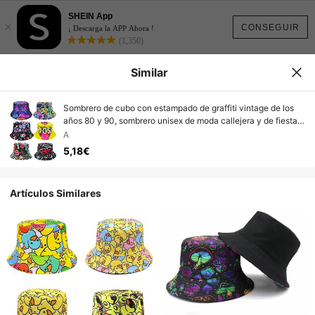
SHEIN App
×
CONSEGUIR
¡ Descarga la APP Ahora !
(1,350)
Similar
Sombrero de cubo con estampado de graffiti vintage de los
años 80 y 90, sombrero unisex de moda callejera y de fiesta
de hip hop, adecuado para fiestas
A
5,18€
Artículos Similares