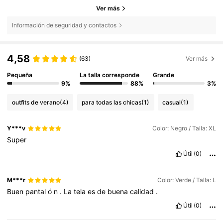
Ver más
Información de seguridad y contactos
4,58
(63)
Ver más
Pequeña
La talla corresponde
Grande
9%
88%
3%
outfits de verano
(4)
para todas las chicas
(1)
casual
(1)
Y***v
Color: Negro / Talla: XL
Super
Útil
(0)
M***r
Color: Verde / Talla: L
Buen
pantal
ó
n
.
La
tela
es
de
buena
calidad
.
Útil
(0)