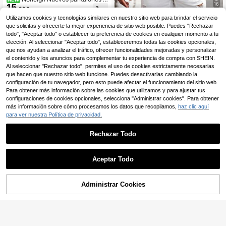
16
15
ortos de cargo de verano para hom
,99€
bres con estampado de árbol de ca
Manfinity Homme Cami
Utilizamos cookies y tecnologías similares en nuestro sitio web para brindar el servicio
Almacén UE
muflaje, pantalones cargo casuales
sa casual de algodón y lino para ho
(1000+)
que solicitas y ofrecerte la mejor experiencia de sitio web posible. Puedes "Rechazar
de múltiples bolsillos, de moda y ver
mbre, camisa polo de verano
8
todo", "Aceptar todo" o establecer tu preferencia de cookies en cualquier momento a tu
sátiles
,26€
-42%
14,49€
elección. Al seleccionar "Aceptar todo", estableceremos todas las cookies opcionales,
que nos ayudan a analizar el tráfico, ofrecer funcionalidades mejoradas y personalizar
el contenido y los anuncios para complementar tu experiencia de compra con SHEIN.
Al seleccionar "Rechazar todo", permites el uso de cookies estrictamente necesarias
que hacen que nuestro sitio web funcione. Puedes desactivarlas cambiando la
configuración de tu navegador, pero esto puede afectar el funcionamiento del sitio web.
Para obtener más información sobre las cookies que utilizamos y para ajustar tus
Mostrar artículos similares con stock
Ver todo
configuraciones de cookies opcionales, selecciona "Administrar cookies". Para obtener
más información sobre cómo procesamos los datos que recopilamos,
haz clic aquí
para ver nuestra Política de privacidad.
Rechazar Todo
Aceptar Todo
Lo sentimos, este producto está agotado.
Administrar Cookies
AGOTADO