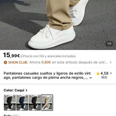
1/6
15
,99€
Precio con IVA y aranceles incluidos
Ahorra
0,80€
en este artículo después de unirte.
Pantalones casuales sueltos y ligeros de estilo vint
4,58
age, pantalones cargo de pierna ancha negros,
(63)
pantalones de trabajo con múltiples bolsillos pa
ra hombres, adecuados para el uso diario, deporte
s, actividades al aire libre, fitness, trotar, ropa urba
Color: Caqui
na versátil, pantalones cargo de pierna recta