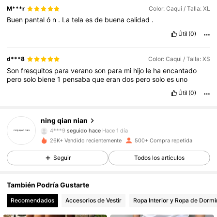
M***r
Color: Caqui / Talla: XL
Buen
pantal
ó
n
.
La
tela
es
de
buena
calidad
.
Útil
(0)
d***8
Color: Caqui / Talla: XS
Son
fresquitos
para
verano
son
para
mi
hijo
le
ha
encantado
pero
solo
biene
1
pensaba
que
eran
dos
pero
solo
es
uno
Útil
(0)
374 Seguidores
4,63
ning qian nian
4***9
seguido hace
Hace 1 día
374 Seguidores
4,63
26K+ Vendido recientemente
500+ Compra repetida
Seguir
Todos los artículos
374 Seguidores
4,63
También Podría Gustarte
374 Seguidores
4,63
Recomendados
Accesorios de Vestir
Ropa Interior y Ropa de Dormi
374 Seguidores
4,63