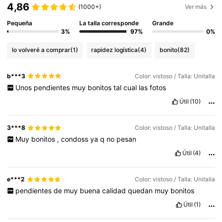
4,86
(1000+)
Ver más
Pequeña
La talla corresponde
Grande
3%
97%
0%
lo volveré a comprar
(1)
rapidez logística
(4)
bonito
(82)
b***3
Color: vistoso / Talla: Unitalla
Unos
pendientes
muy
bonitos
tal
cual
las
fotos
Útil
(10)
3***8
Color: vistoso / Talla: Unitalla
Muy
bonitos
,
condoss
ya
q
no
pesan
Útil
(4)
e***2
Color: vistoso / Talla: Unitalla
pendientes
de
muy
buena
calidad
quedan
muy
bonitos
Útil
(1)