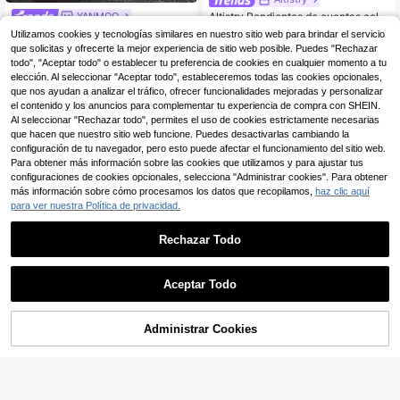
Altistry Pendientes de cuentas colo
YANMOO
ridos de estilo chino vintage, nuevo
3
1 par de elegantes pendientes redo
Utilizamos cookies y tecnologías similares en nuestro sitio web para brindar el servicio
,95€
s y únicos de alta gama y elegantes
ndos con incrustaciones de circonit
(1000+)
que solicitas y ofrecerte la mejor experiencia de sitio web posible. Puedes "Rechazar
clips para orejas (Nota: los colores
a cúbica de colores de la Mona Lis
todo", "Aceptar todo" o establecer tu preferencia de cookies en cualquier momento a tu
4
de las cuentas son aleatorios)
a, joyería de lujo para fiestas, estilo
,63€
-1%
4,68€
elección. Al seleccionar "Aceptar todo", estableceremos todas las cookies opcionales,
para mujer
que nos ayudan a analizar el tráfico, ofrecer funcionalidades mejoradas y personalizar
el contenido y los anuncios para complementar tu experiencia de compra con SHEIN.
Al seleccionar "Rechazar todo", permites el uso de cookies estrictamente necesarias
que hacen que nuestro sitio web funcione. Puedes desactivarlas cambiando la
configuración de tu navegador, pero esto puede afectar el funcionamiento del sitio web.
Para obtener más información sobre las cookies que utilizamos y para ajustar tus
configuraciones de cookies opcionales, selecciona "Administrar cookies". Para obtener
más información sobre cómo procesamos los datos que recopilamos,
haz clic aquí
para ver nuestra Política de privacidad.
Rechazar Todo
Aceptar Todo
Administrar Cookies
1 par de pendientes eleg
AÑADIR A LA BOLSA
Almacén UE
antes de estilo retro europeo y amer
(1000+)
icano, sencillos y de lujo diario para
4
Lumysa Jewelry
combinar con todo
,38€
1 par de pendientes de aro de moda
con cuentas de piedra de ojo de tigr
4