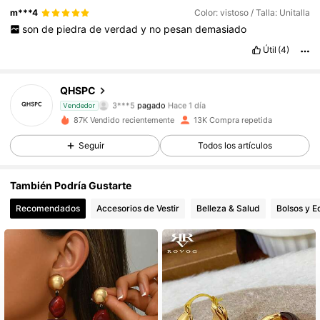
m***4
Color: vistoso / Talla: Unitalla
son
de
piedra
de
verdad
y
no
pesan
demasiado
Útil
(4)
2.8K Seguidores
4,87
QHSPC
3***5
pagado
Hace 1 día
Vendedor
m***r
seguido hace
Hace 1 día
87K Vendido recientemente
13K Compra repetida
2.8K Seguidores
4,87
Seguir
Todos los artículos
2.8K Seguidores
4,87
También Podría Gustarte
2.8K Seguidores
4,87
Recomendados
Accesorios de Vestir
Belleza & Salud
Bolsos y E
2.8K Seguidores
4,87
2.8K Seguidores
4,87
2.8K Seguidores
4,87