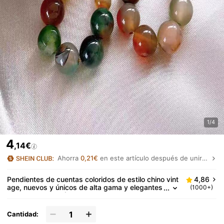
1/4
4
,14€
Ahorra
0,21€
en este artículo después de unirte.
Pendientes de cuentas coloridos de estilo chino vint
4,86
age, nuevos y únicos de alta gama y elegantes
(1000+)
clips para orejas (Nota: los colores de las cuent
as son aleatorios)
Cantidad: