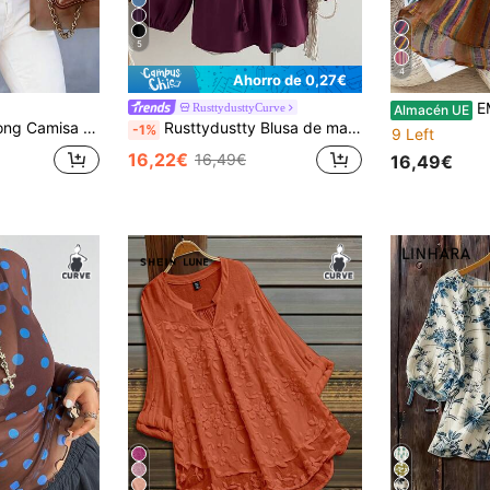
5
4
Ahorro de 0,27€
EMERY ROSE
RusttydusttyCurve
Almacén UE
ño, manga de murciélago y pliegues para mujer talla grande, para primavera/verano
Rusttydustty Blusa de manga larga con encaje bohemio, patchwork y ribete de borlas en color púrpura ciruela, estilo casual elegante vintage, adecuada para otoño y Halloween
-1%
9 Left
16,22€
16,49€
16,49€