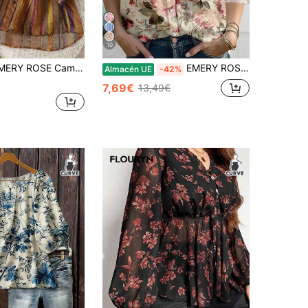
10
 Camisa de manga larga a rayas cómoda para uso casual y oficina para mujeres de talla grande
EMERY ROSE Camisa con aspecto de lino con estampado floral vintage, blusa floral para mujer, camisa con flores de peonía, camisa romántica de verano, regalo para mujeres
Almacén UE
-42%
7,69€
13,49€