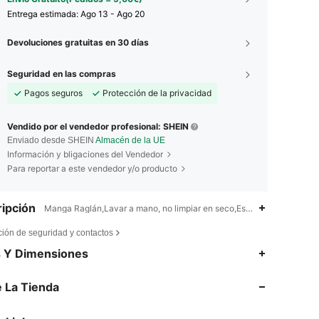
Entrega estimada:
Ago 13 - Ago 20
Devoluciones gratuitas en 30 días
Seguridad en las compras
Pagos seguros
Protección de la privacidad
Vendido por el vendedor profesional: SHEIN
Enviado desde SHEIN
Almacén de la UE
Información y bligaciones del Vendedor
Para reportar a este vendedor y/o producto
ipción
Manga Raglán,Lavar a mano, no limpiar en seco,Estampado Random
ción de seguridad y contactos
4,79
2.5K
157K
s Y Dimensiones
 La Tienda
4,79
2.5K
157K