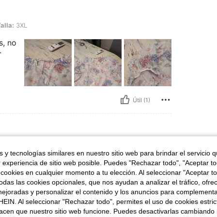
alla:
3XL
s, no
.
Útil (1)
L
Talla:
2XL
 y tecnologías similares en nuestro sitio web para brindar el servicio qu
r experiencia de sitio web posible. Puedes "Rechazar todo", "Aceptar t
 cookies en cualquier momento a tu elección. Al seleccionar "Aceptar to
rente queda muy bien con una camiseta de tira
das las cookies opcionales, que nos ayudan a analizar el tráfico, ofre
ejoradas y personalizar el contenido y los anuncios para complementa
e enla foto,solo hay que plancharla porque vie
EIN. Al seleccionar "Rechazar todo", permites el uso de cookies estri
acen que nuestro sitio web funcione. Puedes desactivarlas cambiando 
 cual es de agradecer