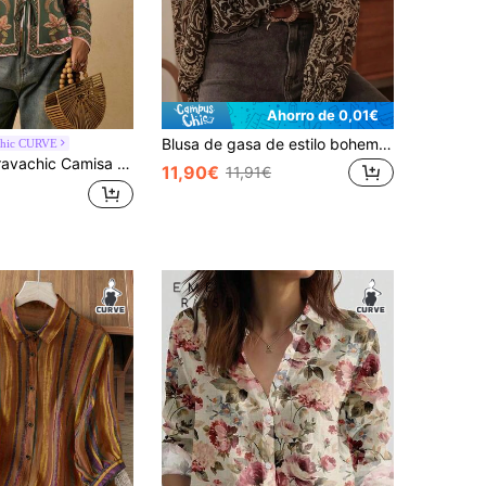
Ahorro de 0,01€
Blusa de gasa de estilo bohemio con estampado vintage, cuello con volantes, manga farol holgada, talla grande, para vacaciones, de Solstice Apparel
chic CURVE
 Camisa con estampado de plantas y nudo delantero, talla grande, para vacaciones de otoño
11,90€
11,91€