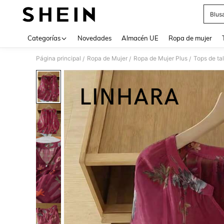
Blus
Use up 
Categorías
Novedades
Almacén UE
Ropa de mujer
Página principal
Ropa de Mujer
Ropa de Mujer Plus
Tops de ta
/
/
/