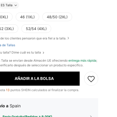
ES Talla
(0XL)
46 (1XL)
48/50 (2XL)
52 (3XL)
52/54 (4XL)
de los clientes pensaron que era fiel a la talla.
a de Tallas
u talla? Dime cuál es tu talla
s Talla se envían desde Almacén UE ofreciendo
entrega más rápida
;
erificarlo después de seleccionar un producto específico.
AÑADIR A LA BOLSA
asta
13
puntos SHEIN calculados al finalizar la compra.
ío a
Spain
Envío Gratuito(Pedidos ≥ 9,00€)