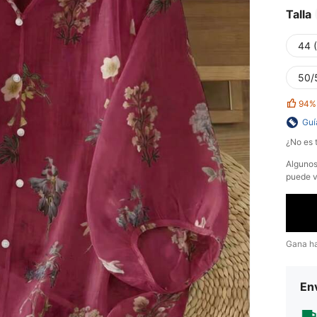
Talla
44 
50/
94%
Guí
¿No es t
​Alguno
puede v
Gana h
Env