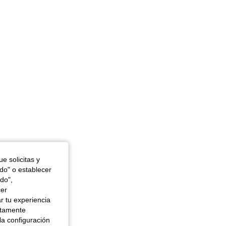
e solicitas y
odo" o establecer
do",
cer
r tu experiencia
ctamente
la configuración