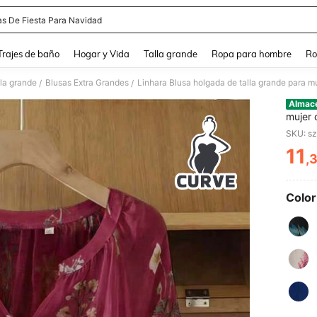
as De Fiesta Para Navidad
and down arrow keys to navigate search Búsqueda Reciente and Buscar y Encontr
Trajes de baño
Hogar y Vida
Talla grande
Ropa para hombre
Ro
lla grande
Blusas Extra Grandes
Linhara Blusa holgada de talla grande para mu
/
/
Almac
mujer 
11
,
PR
Color