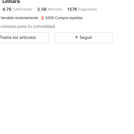
Linhara
4,79
2.5K
157K
Calificación
Artículos
Seguidores
g***z
pagado
Hace 1 día
 Vendido recientemente
620K Compra repetida
4,79
2.5K
157K
ccionado para tu comodidad
Todos los artículos
Seguir
4,79
2.5K
157K
4,79
2.5K
157K
4,79
2.5K
157K
4,79
2.5K
157K
4,79
2.5K
157K
4,79
2.5K
157K