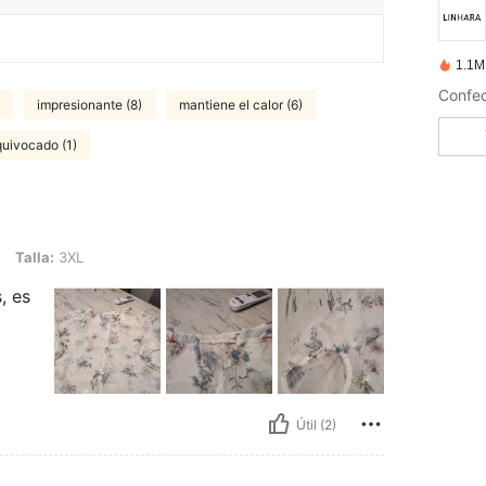
1.1M
Confe
impresionante (8)
mantiene el calor (6)
quivocado (1)
L
Talla:
3XL
, es
Útil (2)