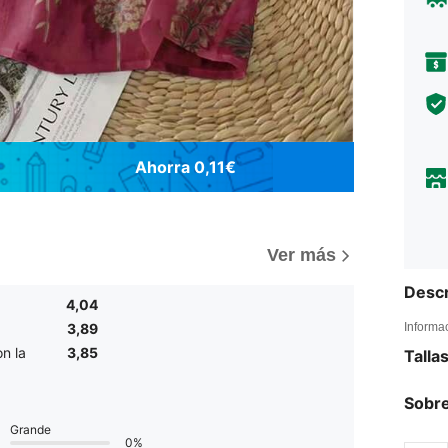
Ahorra 0,11€
Ver más
Descr
4,04
Informa
3,89
n la
3,85
Talla
Sobre
Grande
0%