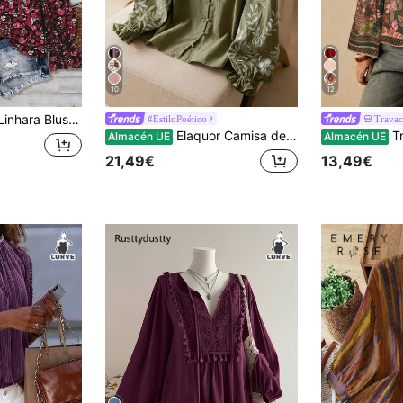
10
12
a Blusa holgada casual de manga larga con cuello en V, dobladillo con volantes y estampado floral, tela suave y cómoda, adecuada para uso diario, talla grande para mujer
#EstiloPoético
Trava
Elaquor Camisa de manga larga con estampado floral de talla grande
Travachic
Almacén UE
Almacén UE
21,49€
13,49€