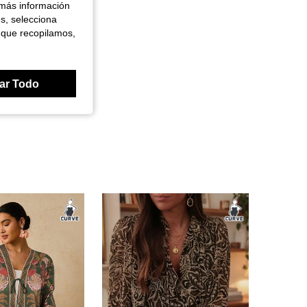
 más información
es, selecciona
 que recopilamos,
ar Todo