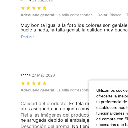
22 Jul,2026
Adecuado general: La talla corresponde, Color: Blanco, Talla: 3XL
Adecuado general:
La talla corresponde
Color:
Blanco
T
Muy bonita igual a la foto los colores son geniale
huele a nada, la talla genial, la calidad muy buena
Traducir
s***e
27 May,2026
Adecuado general: La talla corresponde, Color: Multicolor, Talla: 2X
Adecuado general:
La talla corresponde
Color:
Multicolor
Utilizamos cookies
ofrecerte la mejo
tu preferencia de
Calidad del producto
:
Es tela muy fina y transpa
estableceremos to
ntes asi queda un conjunto muy elegante
funcionalidades m
Fiel a las imágenes del producto
:
Es tal cual se v
de compra con SH
ne arrugada debido al embalaje
necesarias que h
Descripción del aroma
:
No tiene aroma a nada,lo