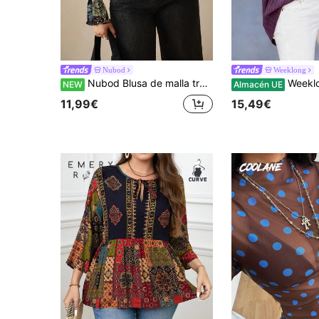
Nubod
Weeklong
Nubod Blusa de malla transparente con estampado floral para mujer de talla grande
Weeklong Camisa casual suelta con cuello peque
NEW
Almacén UE
11,99€
15,49€