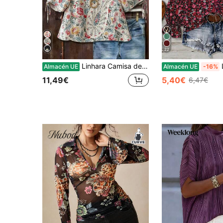
22
Linhara Camisa de manga corta holgada con estampado floral diminuto, estilo suave retro
Linhar
Almacén UE
Almacén UE
-16%
11,49€
5,40€
6,47€