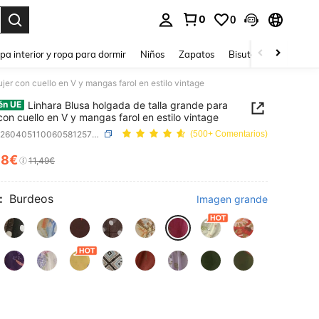
0
0
ar. Press Enter to select.
pa interior y ropa para dormir
Niños
Zapatos
Bisutería Y Accesorio
jer con cuello en V y mangas farol en estilo vintage
Linhara Blusa holgada de talla grande para
én UE
con cuello en V y mangas farol en estilo vintage
SKU: sz260405110060581257557
(500+ Comentarios)
38€
ICE AND AVAILABILITY
11,49€
:
Burdeos
Imagen grande