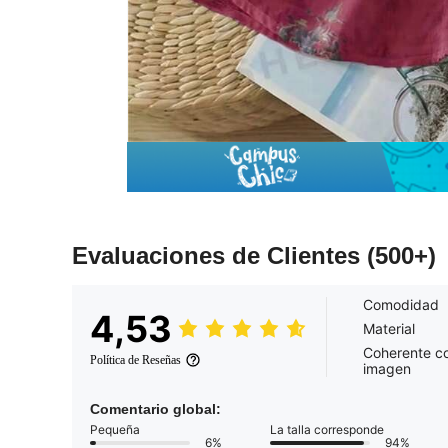
Evaluaciones de Clientes
(500+)
Comodidad
4,53
Material
Coherente co
Política de Reseñas
imagen
Comentario global:
Pequeña
La talla corresponde
6%
94%