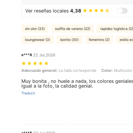
Ver reseñas locales
4,38
sin olor (33)
outfits de verano (22)
rapidez logística (2)
loungewear (3)
bonito (30)
femenino (2)
estilo e
e***6
22 Jul,2026
Adecuado general: La talla corresponde, Color: Multicolor, Talla: 3X
Adecuado general:
La talla corresponde
Color:
Multicolor
Muy bonita , no huele a nada, los colores geniales
igual a la foto, la calidad genial.
Traducir
e***6