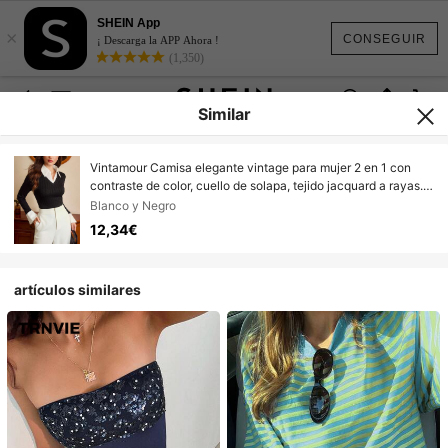
SHEIN App
×
CONSEGUIR
¡ Descarga la APP Ahora !
(1,350)
Similar
Vintamour Camisa elegante vintage para mujer 2 en 1 con
contraste de color, cuello de solapa, tejido jacquard a rayas.
Camiseta casual para ir al trabajo, vacaciones, festivales. Top
Blanco y Negro
negro de invierno, Navidad, Año Nuevo, Acción de Gracias.
12,34€
Top elegante y con estilo
artículos similares