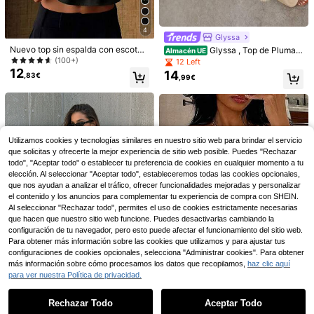
4
Glyssa
Nuevo top sin espalda con escote
Glyssa , Top de Plumas
Almacén UE
en V sexy de verano SOLTRB, cintu
Tejidas Color Albaricoque para Car
(100+)
12 Left
6
12
ra ceñida, decoración con remache
naval de Vacaciones de Verano par
12
14
,83€
,99€
s
Ahorro de 6,22€
a Damas, Top Largo sin Mangas co
EMERY ROSE Camiseta
Almacén UE
n Cuello en V, Adecuado para Salid
de manga corta de mujer con cuello
(1000+)
#atuendoscasuales
as y Vacaciones
redondo, estampado de letras y tort
6
,49€
Siren Gaze Top de tirant
Almacén UE
uga marina, de uso casual y versátil
7
es casual de verano para mujer con
para el uso diario
,01€
-47%
13,23€
botones frontales a rayas
Utilizamos cookies y tecnologías similares en nuestro sitio web para brindar el servicio
que solicitas y ofrecerte la mejor experiencia de sitio web posible. Puedes "Rechazar
todo", "Aceptar todo" o establecer tu preferencia de cookies en cualquier momento a tu
elección. Al seleccionar "Aceptar todo", estableceremos todas las cookies opcionales,
que nos ayudan a analizar el tráfico, ofrecer funcionalidades mejoradas y personalizar
el contenido y los anuncios para complementar tu experiencia de compra con SHEIN.
Al seleccionar "Rechazar todo", permites el uso de cookies estrictamente necesarias
que hacen que nuestro sitio web funcione. Puedes desactivarlas cambiando la
configuración de tu navegador, pero esto puede afectar el funcionamiento del sitio web.
Para obtener más información sobre las cookies que utilizamos y para ajustar tus
configuraciones de cookies opcionales, selecciona "Administrar cookies". Para obtener
más información sobre cómo procesamos los datos que recopilamos,
haz clic aquí
para ver nuestra Política de privacidad.
Mostrar artículos similares con stock
Ver todo
7
Blusa casual de verano para , con c
Rechazar Todo
Aceptar Todo
Yuwenier
Lo sentimos, este producto está agotado.
9
uello halter, espalda descubierta, e
,49€