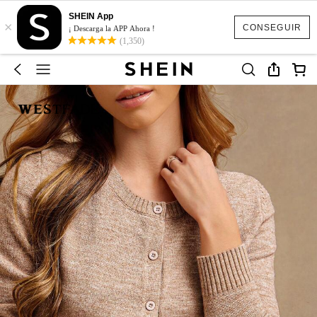
SHEIN App
×
CONSEGUIR
¡ Descarga la APP Ahora !
(1,350)