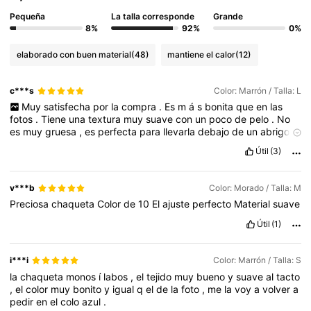
Pequeña
La talla corresponde
Grande
451K Seguidores
4,80
8%
92%
0%
elaborado con buen material
(48)
mantiene el calor
(12)
451K Seguidores
4,80
c***s
Color: Marrón / Talla: L
Muy
satisfecha
por
la
compra
.
Es
m
á
s
bonita
que
en
las
fotos
.
Tiene
una
textura
muy
suave
con
un
poco
de
pelo
.
No
451K Seguidores
4,80
es
muy
gruesa
,
es
perfecta
para
llevarla
debajo
de
un
abrigo
o
gabardina
.
La
talla
L
es
perfecta
para
mis
medidas
.
Útil
(3)
451K Seguidores
4,80
v***b
Color: Morado / Talla: M
Preciosa
chaqueta
Color
de
10
El
ajuste
perfecto
Material
suave
451K Seguidores
4,80
Útil
(1)
i***i
Color: Marrón / Talla: S
la
chaqueta
monos
í
labos
,
el
tejido
muy
bueno
y
suave
al
tacto
,
el
color
muy
bonito
y
igual
q
el
de
la
foto
,
me
la
voy
a
volver
a
pedir
en
el
colo
azul
.