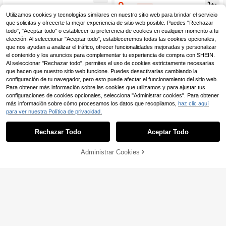
manga larga de cuello redondo de a
9
el trabajo, Cárdigan delgado de muj
,61€
-48%
18,49€
juste holgado y unicolor para vacac
er
Utilizamos cookies y tecnologías similares en nuestro sitio web para brindar el servicio
iones, blusas de manga larga, suéte
r de punto en otoño/invierno
que solicitas y ofrecerte la mejor experiencia de sitio web posible. Puedes "Rechazar
todo", "Aceptar todo" o establecer tu preferencia de cookies en cualquier momento a tu
elección. Al seleccionar "Aceptar todo", estableceremos todas las cookies opcionales,
que nos ayudan a analizar el tráfico, ofrecer funcionalidades mejoradas y personalizar
el contenido y los anuncios para complementar tu experiencia de compra con SHEIN.
Al seleccionar "Rechazar todo", permites el uso de cookies estrictamente necesarias
que hacen que nuestro sitio web funcione. Puedes desactivarlas cambiando la
configuración de tu navegador, pero esto puede afectar el funcionamiento del sitio web.
Para obtener más información sobre las cookies que utilizamos y para ajustar tus
configuraciones de cookies opcionales, selecciona "Administrar cookies". Para obtener
más información sobre cómo procesamos los datos que recopilamos,
haz clic aquí
para ver nuestra Política de privacidad.
Rechazar Todo
Aceptar Todo
11
Administrar Cookies
AÑADIR A LA BOLSA
5
FOR BEAUTY
FOR BEAUTY Cárdigan de punto de
FOR BEAUTY
manga larga con cuello redondo y a
16
FOR BEAUTY Nuevo Cárdigan de P
,49€
botonadura sencilla, unicolor, ropa
unto de unicolor Minimalista con Cu
(1000+)
de mujer, top para salidas de veran
ello en V y Manga Larga Primavera/
16
o, color café oscuro, otoño
Verano, Top Casual Versátil de Ajust
,99€
e Ceñido Otoño