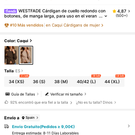
WESTFADE Cárdigan de cuello redondo con
4,87
botones, de manga larga, para uso en el veran
(500+)
o, prenda de vestir occidental para mujer
#
10
Más vendidos
en Caqui Cárdigans de mujer
Color: Caqui
Talla
ES
15 left
38 left
18 left
34
(XS)
36
(S)
38
(M)
40/42
(L)
44
(XL)
Guía de Tallas
Verificar mi tamaño
92%
encontró que era fiel a la talla
¿No es tu talla? Dinos
Envío a
Spain
Envío Gratuito(Pedidos ≥ 9,00€)
Entrega estimada:
8-11 Días Laborables