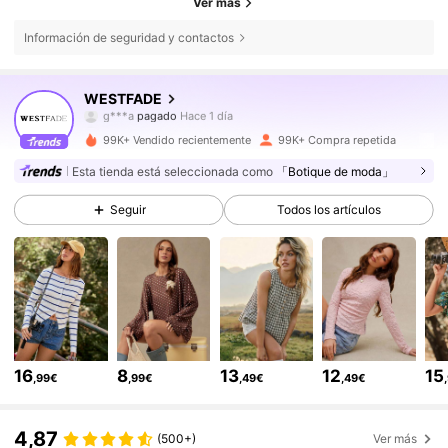
Ver más
Información de seguridad y contactos
451K Seguidores
4,80
WESTFADE
g***a
pagado
Hace 1 día
s***2
seguido hace
Hace 30 minutos
99K+ Vendido recientemente
99K+ Compra repetida
451K Seguidores
4,80
Esta tienda está seleccionada como
「Botique de moda」
Seguir
Todos los artículos
451K Seguidores
4,80
451K Seguidores
4,80
451K Seguidores
4,80
16
8
13
12
15
,99€
,99€
,49€
,49€
451K Seguidores
4,80
4,87
(500+)
Ver más