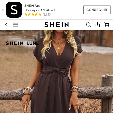
SHEIN App
×
CONSEGUIR
¡ Descarga la APP Ahora !
(1,350)