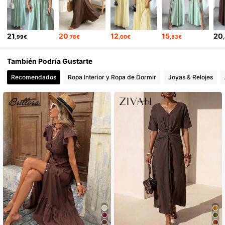
1M Seguidores
4,85
21
20
12
15
20
,99€
,78€
,00€
,83€
1M Seguidores
4,85
También Podría Gustarte
Recomendados
Ropa Interior y Ropa de Dormir
Joyas & Relojes
1M Seguidores
4,85
1M Seguidores
4,85
1M Seguidores
4,85
1M Seguidores
4,85
1M Seguidores
4,85