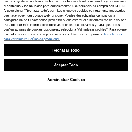
que nos ayudan a analizar el tráfico, ofrecer funcionalidades mejoradas y personalizar
tono marrón rojizo, vestido bohemio
el contenido y los anuncios para complementar tu experiencia de compra con SHEIN.
elegante de vacaciones, vestido de
lino de vacaciones
Al seleccionar "Rechazar todo", permites el uso de cookies estrictamente necesarias
que hacen que nuestro sitio web funcione. Puedes desactivarlas cambiando la
configuración de tu navegador, pero esto puede afectar el funcionamiento del sitio web.
Para obtener más información sobre las cookies que utilizamos y para ajustar tus
configuraciones de cookies opcionales, selecciona "Administrar cookies". Para obtener
más información sobre cómo procesamos los datos que recopilamos,
haz clic aquí
para ver nuestra Política de privacidad.
Rechazar Todo
Aceptar Todo
6
#ambientededineroantiguo
SHEIN Elenzya Vestido
Administrar Cookies
Almacén UE
COMPRAR AHORA
AÑADIR A LA BOLSA
9
de mujer de longitud hasta el tobillo,
15
,99€
con tela de malla elástica con forro
SHEIN LUNE Vestido lar
Almacén UE
elástico, fruncido, pliegues en la cin
go con cuello en V, detalle de boton
(1000+)
tura, cintura ajustable, silueta en lín
es y abertura para mujer
ea A, hombros caídos, mangas cort
23
,99€
as, lazo en la espalda, hombros anti
deslizantes, en color rojo angora, es
tilo vintage francés elegante, adecu
ado para ir a la oficina, de viaje, cas
ual, minimalista, versátil, para tomar
el té de la tarde, fiestas, nueva llega
da primavera/verano, vestido elega