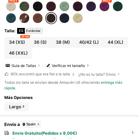
Talla
:
ES
Estándar
28 left
34
(XS)
36
(S)
38
(M)
40/42
(L)
44
(XL)
46
(XXL)
Guía de Tallas
Verificar mi tamaño
95%
encontró que era fiel a la talla
¿No es tu talla? Dinos
Todos los talla se envían desde Almacén UE ofreciendo
entrega más
rápida
.
Más Opciones
Largo
Envío a
Spain
Envío Gratuito(Pedidos ≥ 9,00€)