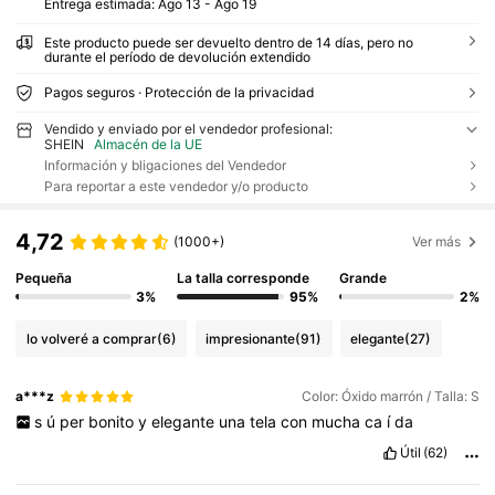
Entrega estimada:
Ago 13 - Ago 19
Este producto puede ser devuelto dentro de 14 días, pero no
durante el período de devolución extendido
Pagos seguros · Protección de la privacidad
Vendido y enviado por el vendedor profesional:
SHEIN
Almacén de la UE
Información y bligaciones del Vendedor
Para reportar a este vendedor y/o producto
4,72
(1000+)
Ver más
Pequeña
La talla corresponde
Grande
3%
95%
2%
lo volveré a comprar
(6)
impresionante
(91)
elegante
(27)
a***z
Color: Óxido marrón / Talla: S
s
ú
per
bonito
y
elegante
una
tela
con
mucha
ca
í
da
Útil
(62)