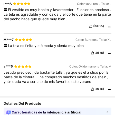
I***A
Color: azul real / Talla: L
El
vestido
es
muy
bonito
y
favorecedor
.
El
color
es
precioso
.
La
tela
es
agradable
y
con
caida
y
el
corte
que
tiene
en
la
parte
del
pecho
hace
que
quede
muy
bien
.
Útil
(25)
M***7
Color: Burdeos / Talla: XL
La
tela
es
finita
y
c
ó
moda
y
sienta
muy
bien
Útil
(9)
a***5
Color: Óxido marrón / Talla: M
vestido
precioso
,
da
bastante
talla
,
ya
que
es
el
á
stico
por
la
parte
de
la
cintura
...
he
comprado
muchos
vestidos
de
shein
,
y
sin
duda
va
a
ser
uno
de
mis
favoritos
este
verano
Útil
(6)
Detalles Del Producto
Características de la inteligencia artificial