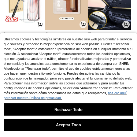
4
2
7
,24€
,18€
,01€
Utilizamos cookies y tecnologías similares en nuestro sitio web para brindar el servicio
que solicitas y ofrecerte la mejor experiencia de sitio web posible. Puedes "Rechazar
todo", "Aceptar todo" o establecer tu preferencia de cookies en cualquier momento a tu
elección. Al seleccionar "Aceptar todo", estableceremos todas las cookies opcionales,
que nos ayudan a analizar el tráfico, ofrecer funcionalidades mejoradas y personalizar
el contenido y los anuncios para complementar tu experiencia de compra con SHEIN.
Al seleccionar "Rechazar todo", permites el uso de cookies estrictamente necesarias
que hacen que nuestro sitio web funcione. Puedes desactivarlas cambiando la
configuración de tu navegador, pero esto puede afectar el funcionamiento del sitio web.
Para obtener más información sobre las cookies que utilizamos y para ajustar tus
configuraciones de cookies opcionales, selecciona "Administrar cookies". Para obtener
más información sobre cómo procesamos los datos que recopilamos,
haz clic aquí
para ver nuestra Política de privacidad.
13
7
4
,99€
,18€
,22€
Rechazar Todo
1
0
Aceptar Todo