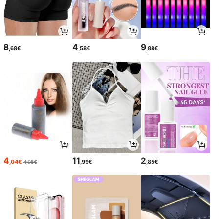
8
4
9
,68€
,58€
,88€
4
11
2
,04€
,99€
,85€
4,05€