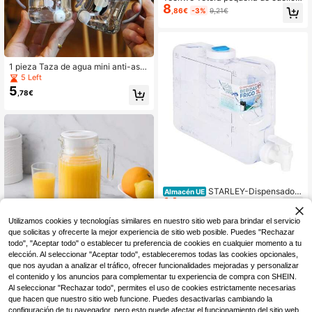
8
e cisne para café de goteo, tetera d
,86€
-3%
9,21€
e acero inoxidable para cafetera y j
arra, olla de café para camping para
cafetera de viaje, fácil de conducir
el calor al aire libre, fácil de limpiar,
cómoda de sostener, regalos, impre
scindibles para otoño e invierno, ac
1 pieza Taza de agua mini anti-asfi
cesorios esenciales para vacacione
xia de 8.45oz con asa de plástico y
5 Left
s de camping, suministros de campi
pajita, adecuada para deportes al ai
5
,78€
ng
re libre y fitness, portátil, a prueba d
e fugas y duradera
STARLEY-Dispensador
Almacén UE
14
de bebidas de plástico con grifo y a
,44€
-5%
15,29€
sa,Dispensador de Agua y Bebidas
para la Nevera,Garrafa reutilizable
Utilizamos cookies y tecnologías similares en nuestro sitio web para brindar el servicio
4-5 días hábiles
con grifo para nevera,Perfecto para
que solicitas y ofrecerte la mejor experiencia de sitio web posible. Puedes "Rechazar
Hogar y Oficina 3L,3.8L,4.2L,5.6L,7.
todo", "Aceptar todo" o establecer tu preferencia de cookies en cualquier momento a tu
8L
elección. Al seleccionar "Aceptar todo", estableceremos todas las cookies opcionales,
que nos ayudan a analizar el tráfico, ofrecer funcionalidades mejoradas y personalizar
STARLEY-Jarra Friger S
Almacén UE
el contenido y los anuncios para complementar tu experiencia de compra con SHEIN.
9
quare para Nevera – Jarra Cuadrad
,89€
Al seleccionar "Rechazar todo", permites el uso de cookies estrictamente necesarias
a para Agua y Bebidas, Disponible e
que hacen que nuestro sitio web funcione. Puedes desactivarlas cambiando la
n 1L y 2L
4-5 días hábiles
configuración de tu navegador, pero esto puede afectar el funcionamiento del sitio web.