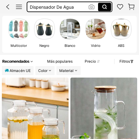
Jarra Agua Nevera
Jarra Cristal Con Tapa
Jarra Agua Cristal
Multicolor
Negro
Blanco
Vidrio
ABS
Recomendados
Más populares
Precio
Filtros
Almacén UE
Color
Material