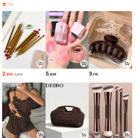
-7%
2
5
3
,85€
,93€
,11€
2,87€