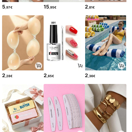
5
15
2
,97€
,95€
,81€
2
2
2
,28€
,85€
,36€