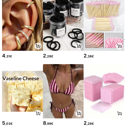
4
2
2
,31€
,28€
,38€
5
8
2
,03€
,99€
,28€