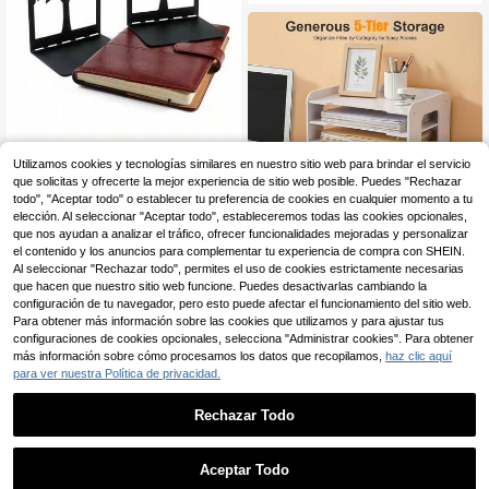
Utilizamos cookies y tecnologías similares en nuestro sitio web para brindar el servicio
1 par de sujetadores de libros de metal con diseño de árbol de la vida, negros, para escritorio de oficina y hogar, regalo para amantes de los libros, estantería de escritorio de hierro
-8%
que solicitas y ofrecerte la mejor experiencia de sitio web posible. Puedes "Rechazar
todo", "Aceptar todo" o establecer tu preferencia de cookies en cualquier momento a tu
6
,18€
6,73€
elección. Al seleccionar "Aceptar todo", estableceremos todas las cookies opcionales,
que nos ayudan a analizar el tráfico, ofrecer funcionalidades mejoradas y personalizar
el contenido y los anuncios para complementar tu experiencia de compra con SHEIN.
kangten Organizador de papel de escritorio con estante de almacenamiento de 5 niveles, soporte de archivos de escritorio, estante de documentos
Al seleccionar "Rechazar todo", permites el uso de cookies estrictamente necesarias
17
que hacen que nuestro sitio web funcione. Puedes desactivarlas cambiando la
,08€
configuración de tu navegador, pero esto puede afectar el funcionamiento del sitio web.
Envío Rápido
Para obtener más información sobre las cookies que utilizamos y para ajustar tus
configuraciones de cookies opcionales, selecciona "Administrar cookies". Para obtener
más información sobre cómo procesamos los datos que recopilamos,
haz clic aquí
para ver nuestra Política de privacidad.
Rechazar Todo
Aceptar Todo