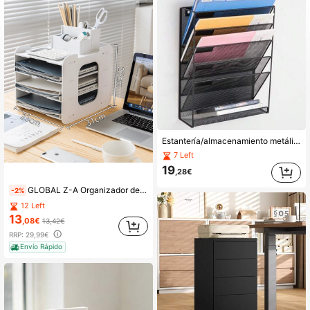
120 Seguidores
4,64
120 Seguidores
4,64
120 Seguidores
4,64
Estantería/almacenamiento metálico de cinco niveles para montaje en pared, ideal para periódicos y revistas, material de oficina, sujetalibros y portadocumentos.
7 Left
19
,28€
GLOBAL Z-A Organizador de papel A4 para oficina,Bandeja organizadora de documentos,WPC estante de archivador de documentos, carta, libro, folleto, estante libros portador de malla metálica de alambre, soporte de almacenamiento 3pisos 4pisos
-2%
12 Left
13
,08€
13,42€
RRP:
29,99€
Envío Rápido