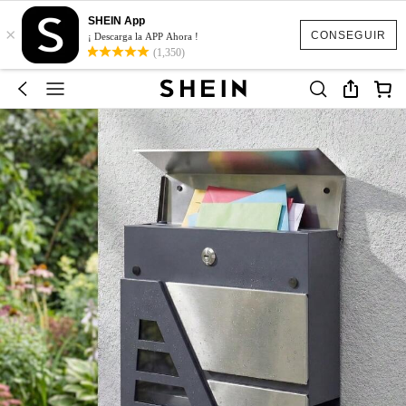
SHEIN App
×
CONSEGUIR
¡ Descarga la APP Ahora !
(1,350)