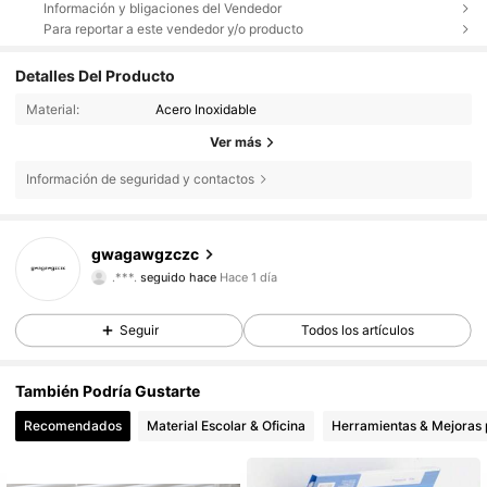
Información y bligaciones del Vendedor
Para reportar a este vendedor y/o producto
Detalles Del Producto
Material:
Acero Inoxidable
Ver más
Información de seguridad y contactos
120 Seguidores
4,64
gwagawgzczc
120 Seguidores
4,64
.***.
seguido hace
Hace 1 día
120 Seguidores
4,64
Seguir
Todos los artículos
120 Seguidores
4,64
120 Seguidores
4,64
También Podría Gustarte
120 Seguidores
4,64
Recomendados
Material Escolar & Oficina
Herramientas & Mejoras 
120 Seguidores
4,64
120 Seguidores
4,64