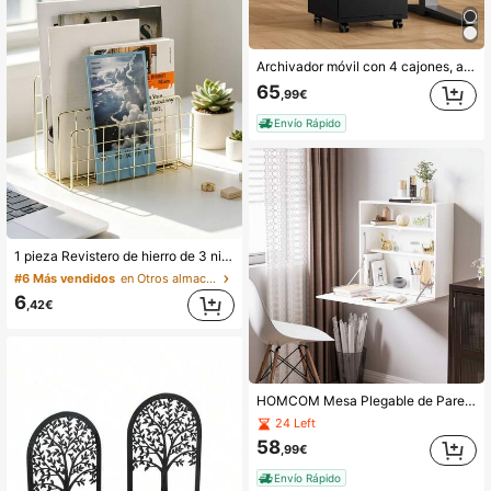
Archivador móvil con 4 cajones, archivador bajo escritorio con ruedas, mueble de oficina para casa y oficina, blanco/negro, 33 x 39 x 63,5 cm
65
,99€
Envío Rápido
1 pieza Revistero de hierro de 3 niveles - Organizador de revistas/periódicos con estilo y cesta de almacenamiento, adecuado para la oficina en el hogar
#6 Más vendidos
en Otros almacenamientos para la oficina en casa
6
,42€
HOMCOM Mesa Plegable de Pared Moderno Escritorio Flotante Multifuncional con Estantes de Almacenamiento Carga 40 kg para Dormitorio Salón Oficina 64x20x60 cm Blanco
24 Left
58
,99€
Envío Rápido