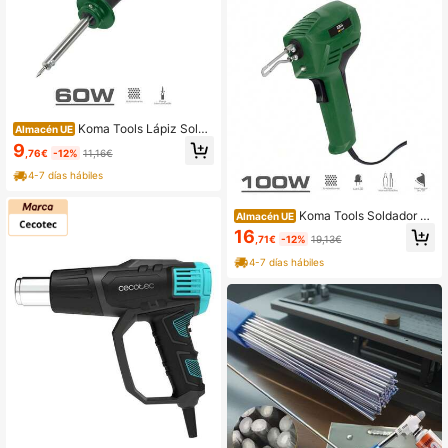
ldadura para reparaciones BGA, Sin
electricidad para soldadura Succio
nador de soldadura Suministros de
soldadura Accesorios de soldadura
Extractor de estaño Extractor de sol
dadura
Koma Tools Lápiz Solda
Almacén UE
dor, Estándar
9
,76€
-12%
11,16€
4-7 días hábiles
Koma Tools Soldador Pi
Almacén UE
stola 100 W
16
,71€
-12%
19,13€
4-7 días hábiles