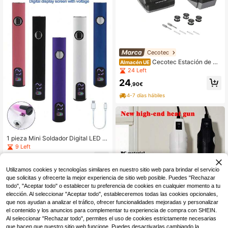
Cecotec
Cecotec Estación de So
Almacén UE
ldar CecoRaptor SolderStation 600
24 Left
Advance. Soldador de 230 V y 50 H
24
z, 60 W, Temperatura 200-400ºC
,90€
4-7 días hábiles
1 pieza Mini Soldador Digital LED d
e 510 Hilos, con pantalla de visualiz
9 Left
ación, batería portátil de 400mAh, k
5
it de mini soldador, mango de baterí
,90€
a con voltaje ajustable, con cable d
Utilizamos cookies y tecnologías similares en nuestro sitio web para brindar el servicio
e carga Tipo-C, almacenamiento c
que solicitas y ofrecerte la mejor experiencia de sitio web posible. Puedes "Rechazar
onveniente, compatible con herrami
todo", "Aceptar todo" o establecer tu preferencia de cookies en cualquier momento a tu
entas de punta de calentamiento, a
elección. Al seleccionar "Aceptar todo", estableceremos todas las cookies opcionales,
decuado para teléfono, computador
a, cámara, reparación de placa de c
que nos ayudan a analizar el tráfico, ofrecer funcionalidades mejoradas y personalizar
ircuito
Ahorro de 0,01€
el contenido y los anuncios para complementar tu experiencia de compra con SHEIN.
Al seleccionar "Rechazar todo", permites el uso de cookies estrictamente necesarias
1 pieza Nueva pistola de aire calien
que hacen que nuestro sitio web funcione. Puedes desactivarlas cambiando la