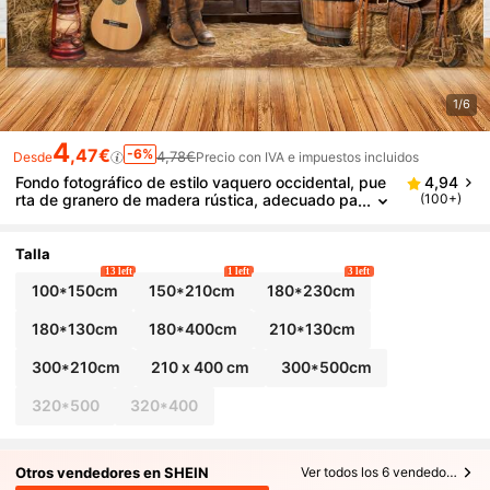
1/6
4
,47€
-6%
4,78€
Desde
Precio con IVA e impuestos incluidos
Fondo fotográfico de estilo vaquero occidental, pue
4,94
rta de granero de madera rústica, adecuado pa
(100+)
ra decoración de fiesta vaquera, ocasiones de
cumpleaños - solo accesorios, sin plumas
Talla
13 left
1 left
3 left
100*150cm
150*210cm
180*230cm
180*130cm
180*400cm
210*130cm
300*210cm
210 x 400 cm
300*500cm
320*500
320*400
Otros vendedores en SHEIN
Ver todos los 6 vendedores