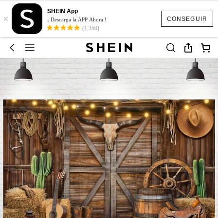
SHEIN App
×
CONSEGUIR
¡ Descarga la APP Ahora !
(1,350)