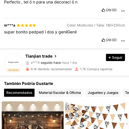
Perfecto
,
tel
ó
n
para
una
decoraci
ó
n
Útil
(0)
m***a
Color: Multicolor / Talla: 180*230cm
super
bonito
pedped
í
dos
y
genilGenil
Útil
(0)
924 Seguidores
4,81
Tianjian trade
Seguir
a***9
seguido hace
Hace 1 día
s***s
está navegando
924 Seguidores
4,81
6.1K Vendido recientemente
1.7K Compra repetida
Vendedor
También Podría Gustarte
924 Seguidores
4,81
Recomendados
Material Escolar & Oficina
Juguetes y Juegos
Te
924 Seguidores
4,81
924 Seguidores
4,81