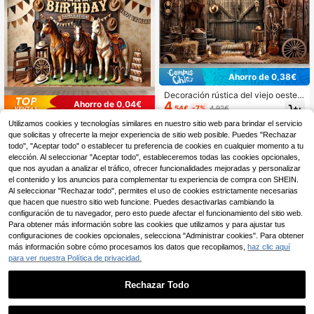
Ahorro de 0,38€
Decoración rústica del viejo oeste e
Ahorro de 0,04€
4
stilo vaquero, adecuada para fiesta
,54€
-7%
4,92€
s, cumpleaños y otros eventos - de
1 pieza Fondo de fotografía de polié
Utilizamos cookies y tecnologías similares en nuestro sitio web para brindar el servicio
uso múltiple, sin necesidad de elect
ster con patrón 3D de caballo vinta
18 Left
ricidad, apta para photocalls y deco
que solicitas y ofrecerte la mejor experiencia de sitio web posible. Puedes "Rechazar
ge, adecuado para festivales y dec
ración del hogar
3
todo", "Aceptar todo" o establecer tu preferencia de cookies en cualquier momento a tu
,84€
-1%
3,88€
oraciones de fiestas, diversas celeb
elección. Al seleccionar "Aceptar todo", estableceremos todas las cookies opcionales,
raciones, tela de fondo para decora
que nos ayudan a analizar el tráfico, ofrecer funcionalidades mejoradas y personalizar
ción interior y exterior, tela de fondo
el contenido y los anuncios para complementar tu experiencia de compra con SHEIN.
para estudio de fotografía, reutiliza
ble
Al seleccionar "Rechazar todo", permites el uso de cookies estrictamente necesarias
que hacen que nuestro sitio web funcione. Puedes desactivarlas cambiando la
configuración de tu navegador, pero esto puede afectar el funcionamiento del sitio web.
Para obtener más información sobre las cookies que utilizamos y para ajustar tus
configuraciones de cookies opcionales, selecciona "Administrar cookies". Para obtener
más información sobre cómo procesamos los datos que recopilamos,
haz clic aquí
para ver nuestra Política de privacidad.
Rechazar Todo