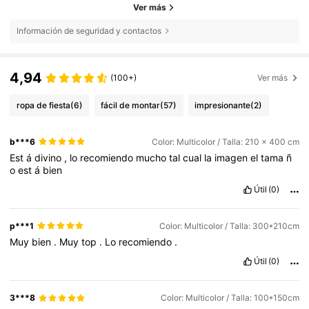
Ver más
Información de seguridad y contactos
4,94
(100+)
Ver más
ropa de fiesta
(6)
fácil de montar
(57)
impresionante
(2)
b***6
Color: Multicolor / Talla: 210 x 400 cm
Est
á
divino
,
lo
recomiendo
mucho
tal
cual
la
imagen
el
tama
ñ
o
est
á
bien
Útil
(0)
p***1
Color: Multicolor / Talla: 300*210cm
Muy
bien
.
Muy
top
.
Lo
recomiendo
.
Útil
(0)
3***8
Color: Multicolor / Talla: 100*150cm