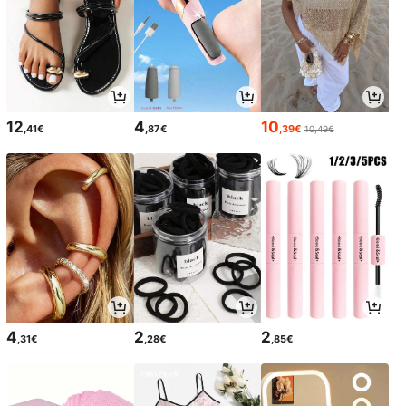
12
4
10
,41€
,87€
,39€
10,49€
4
2
2
,31€
,28€
,85€