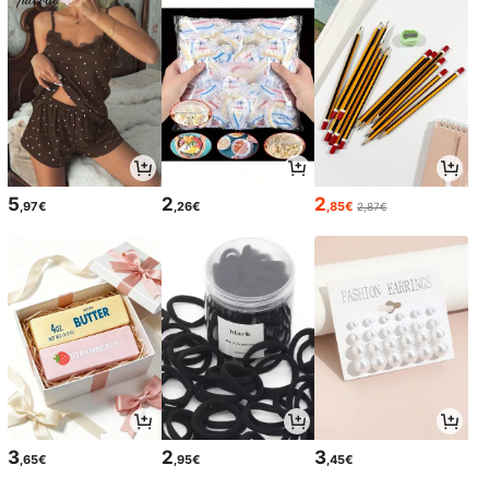
5
2
2
,97€
,26€
,85€
2,87€
3
2
3
,65€
,95€
,45€