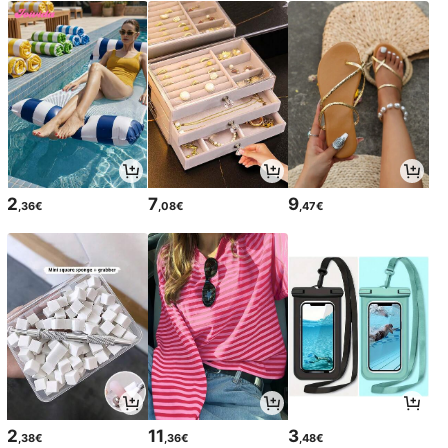
2
7
9
,36€
,08€
,47€
2
11
3
,38€
,36€
,48€