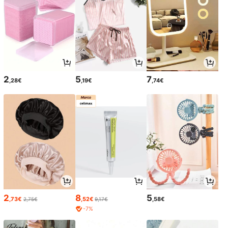
2
5
7
,28€
,19€
,74€
2
8
5
,73€
,52€
,58€
2,75€
9,17€
-7%