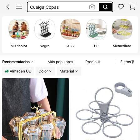
Porta Vasos Plegable
Sujeta Vasos Festival Cuello
Cuelga Vasos Festival
Multicolor
Negro
ABS
PP
Metacrilato
Recomendados
Más populares
Precio
Filtros
Almacén UE
Color
Material