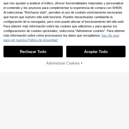
estilo chino
que nos ayudan a analizar el tráfico, ofrecer funcionalidades mejoradas y personalizar
el contenido y los anuncios para complementar tu experiencia de compra con SHEIN.
Al seleccionar "Rechazar todo", permites el uso de cookies estrictamente necesarias
que hacen que nuestro sitio web funcione. Puedes desactivarlas cambiando la
configuración de tu navegador, pero esto puede afectar el funcionamiento del sitio web.
Para obtener más información sobre las cookies que utilizamos y para ajustar tus
configuraciones de cookies opcionales, selecciona "Administrar cookies". Para obtener
más información sobre cómo procesamos los datos que recopilamos,
haz clic aquí
para ver nuestra Política de privacidad.
Rechazar Todo
Aceptar Todo
Administrar Cookies
AÑADIR A LA BOLSA
EURMUSE
EURMUSE Abrigo acolchado con c
EURMUSE
apucha y cremallera
40
EURMUSE Abrigo de invierno de alt
,99€
a calidad, con cuello de piel sintétic
50
,49€
a y detalles de broches laterales
Envío Rápido
Envío Rápido