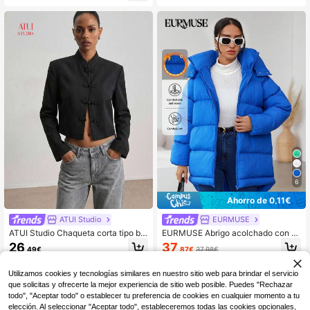
6
Ahorro de 0,11€
ATUI Studio
EURMUSE
ATUI Studio Chaqueta corta tipo bla
EURMUSE Abrigo acolchado con c
zer de estilo chino con botones de r
apucha, cremallera y botones a pre
26
37
,49€
,87€
37,98€
ana para mujer, chaqueta corta con
sión
cuello alto, prenda exterior negra, a
Envío Rápido
decuada para el uso diario, citas, co
Utilizamos cookies y tecnologías similares en nuestro sitio web para brindar el servicio
mpras, reuniones, viajes y múltiples
que solicitas y ofrecerte la mejor experiencia de sitio web posible. Puedes "Rechazar
ocasiones, regalo de cumpleaños y
todo", "Aceptar todo" o establecer tu preferencia de cookies en cualquier momento a tu
festivo para la mejor amiga, top de
elección. Al seleccionar "Aceptar todo", estableceremos todas las cookies opcionales,