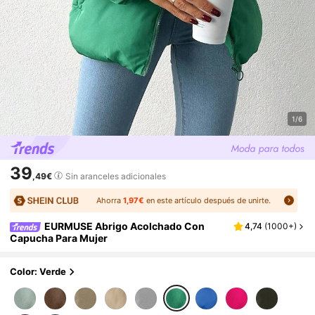
1/6
39
,49€
Sin aranceles adicionales
Ahorra
1,97€
en este artículo después de unirte.
EURMUSE Abrigo Acolchado Con
4,74
(
1000+
)
Capucha Para Mujer
Color: Verde