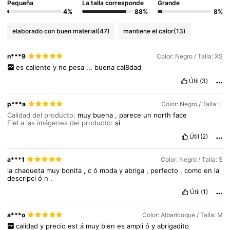
Pequeña
La talla corresponde
Grande
4%
88%
8%
354K Seguidores
4,75
elaborado con buen material
(47)
mantiene el calor
(13)
n***9
Color: Negro / Talla: XS
354K Seguidores
4,75
es
caliente
y
no
pesa
...
buena
cal8dad
Útil
(3)
354K Seguidores
4,75
p***a
Color: Negro / Talla: L
Calidad del producto:
muy
buena
,
parece
un
north
face
Fiel a las imágenes del producto:
si
354K Seguidores
4,75
Útil
(2)
a***1
Color: Negro / Talla: S
354K Seguidores
4,75
la
chaqueta
muy
bonita
,
c
ó
moda
y
abriga
,
perfecto
,
como
en
la
descripci
ó
n
.
Útil
(1)
354K Seguidores
4,75
a***o
Color: Albaricoque / Talla: M
calidad
y
precio
est
á
muy
bien
es
ampli
ó
y
abrigadito