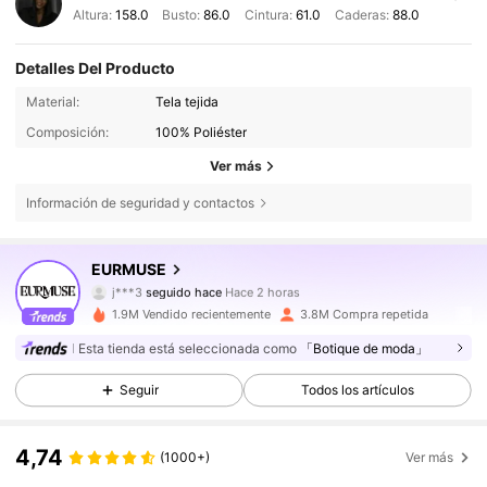
Altura:
158.0
Busto:
86.0
Cintura:
61.0
Caderas:
88.0
Detalles Del Producto
Material:
Tela tejida
Composición:
100% Poliéster
Ver más
Información de seguridad y contactos
354K Seguidores
4,75
EURMUSE
j***3
seguido hace
Hace 2 horas
z***2
está navegando
1.9M Vendido recientemente
3.8M Compra repetida
354K Seguidores
4,75
Esta tienda está seleccionada como
「Botique de moda」
Seguir
Todos los artículos
354K Seguidores
4,75
4,74
(1000+)
Ver más
354K Seguidores
4,75