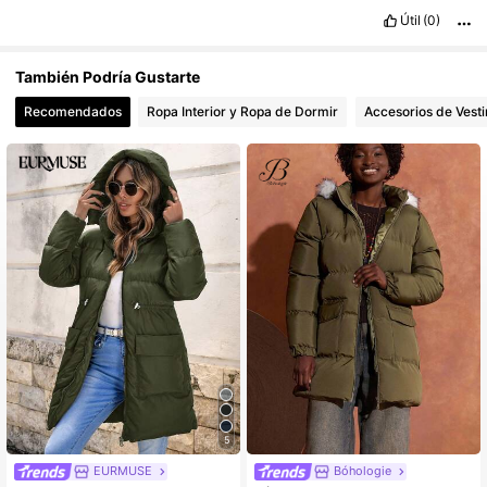
354K Seguidores
4,75
Útil
(0)
También Podría Gustarte
Recomendados
Ropa Interior y Ropa de Dormir
Accesorios de Vesti
5
EURMUSE
Bóhologie