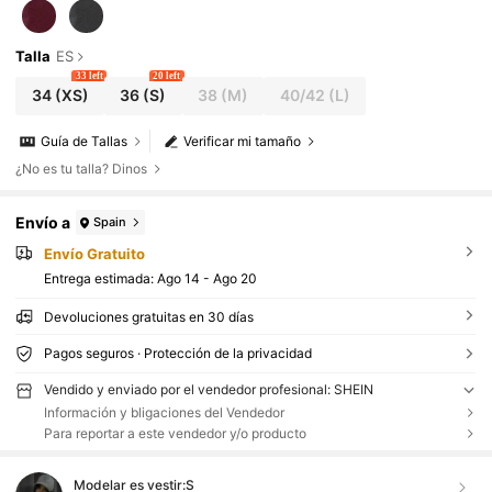
Talla
ES
33 left
20 left
34
(XS)
36
(S)
38
(M)
40/42
(L)
Guía de Tallas
Verificar mi tamaño
¿No es tu talla? Dinos
Envío a
Spain
Envío Gratuito
Entrega estimada:
Ago 14 - Ago 20
Devoluciones gratuitas en 30 días
Pagos seguros · Protección de la privacidad
Vendido y enviado por el vendedor profesional: SHEIN
Información y bligaciones del Vendedor
Para reportar a este vendedor y/o producto
Modelar es vestir:
S