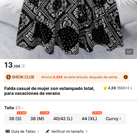
1/7
13
,10€
Ahorra
0,65€
en este artículo después de unirte.
Falda casual de mujer con estampado total,
4,88
(
500+
)
para vacaciones de verano
Talla
ES
14 left
23 left
20 left
36
(S)
38
(M)
40/42
(L)
44
(XL)
Curvy
Guía de Tallas
Verificar mi tamaño