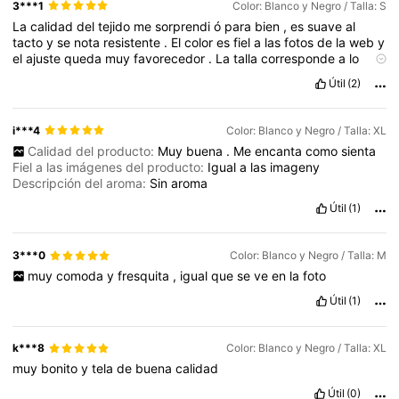
3***1
Color: Blanco y Negro / Talla: S
La
calidad
del
tejido
me
sorprendi
ó
para
bien
,
es
suave
al
tacto
y
se
nota
resistente
.
El
color
es
fiel
a
las
fotos
de
la
web
y
el
ajuste
queda
muy
favorecedor
.
La
talla
corresponde
a
lo
esperado
,
no
tuve
que
hacer
cambios
.
Útil
(2)
i***4
Color: Blanco y Negro / Talla: XL
Calidad del producto:
Muy
buena
.
Me
encanta
como
sienta
Fiel a las imágenes del producto:
Igual
a
las
imageny
Descripción del aroma:
Sin
aroma
Útil
(1)
3***0
Color: Blanco y Negro / Talla: M
muy
comoda
y
fresquita
,
igual
que
se
ve
en
la
foto
Útil
(1)
k***8
Color: Blanco y Negro / Talla: XL
muy
bonito
y
tela
de
buena
calidad
Útil
(0)