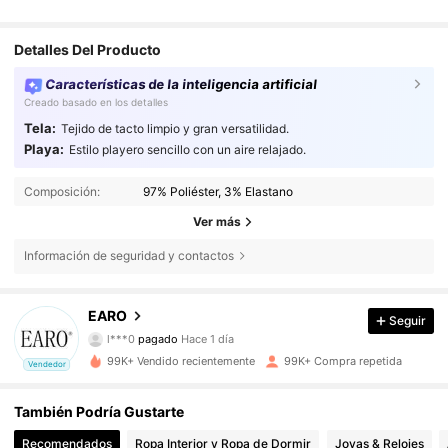
Detalles Del Producto
Características de la inteligencia artificial
Creado basado en los detalles
Tela:
Tejido de tacto limpio y gran versatilidad.
Playa:
Estilo playero sencillo con un aire relajado.
Composición:
97% Poliéster, 3% Elastano
Ver más
Información de seguridad y contactos
57K Seguidores
4,78
EARO
Seguir
l***0
pagado
Hace 1 día
2***2
seguido hace
Hace 8 horas
99K+ Vendido recientemente
99K+ Compra repetida
Vendedor
57K Seguidores
4,78
También Podría Gustarte
57K Seguidores
4,78
Recomendados
Ropa Interior y Ropa de Dormir
Joyas & Relojes