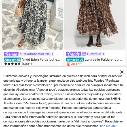
Lumivelle
#EstiloBohemioChic
Lumivelle Falda envolve
Vivid Eden Falda bohem
Almacén UE
Almacén UE
nte con estampado de paisley y ata
ia holgada con cintura elástica y es
38 Left
(500+)
r
tampado, para vacaciones de veran
15
23
o, estilo de vacaciones, para la play
,49€
,37€
a
Utilizamos cookies y tecnologías similares en nuestro sitio web para brindar el servicio
que solicitas y ofrecerte la mejor experiencia de sitio web posible. Puedes "Rechazar
todo", "Aceptar todo" o establecer tu preferencia de cookies en cualquier momento a tu
elección. Al seleccionar "Aceptar todo", estableceremos todas las cookies opcionales,
que nos ayudan a analizar el tráfico, ofrecer funcionalidades mejoradas y personalizar
el contenido y los anuncios para complementar tu experiencia de compra con SHEIN.
Al seleccionar "Rechazar todo", permites el uso de cookies estrictamente necesarias
que hacen que nuestro sitio web funcione. Puedes desactivarlas cambiando la
configuración de tu navegador, pero esto puede afectar el funcionamiento del sitio web.
Para obtener más información sobre las cookies que utilizamos y para ajustar tus
configuraciones de cookies opcionales, selecciona "Administrar cookies". Para obtener
más información sobre cómo procesamos los datos que recopilamos,
haz clic aquí