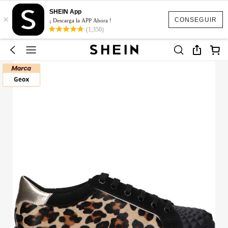
SHEIN App
×
CONSEGUIR
¡ Descarga la APP Ahora !
(1,350)