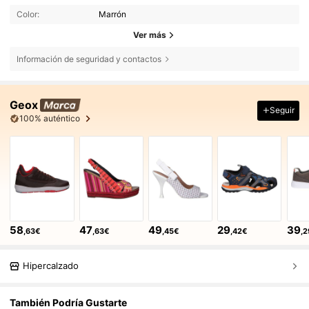
Color:
Marrón
Ver más
Información de seguridad y contactos
Geox
Seguir
100% auténtico
58
47
49
29
39
,63€
,63€
,45€
,42€
,
Hipercalzado
También Podría Gustarte