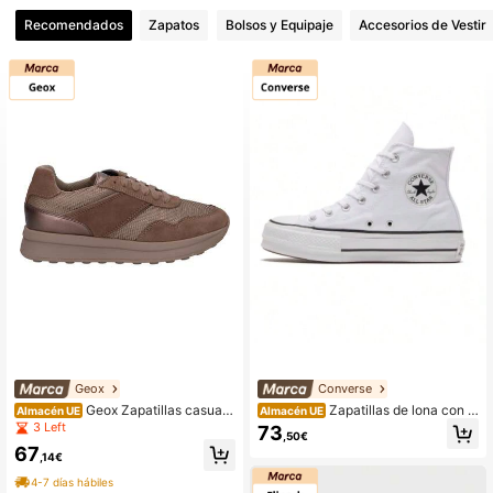
Recomendados
Zapatos
Bolsos y Equipaje
Accesorios de Vestir
Geox
Converse
Geox Zapatillas casual
Zapatillas de lona con s
Almacén UE
Almacén UE
para mujer D46RRA 022AS D RUN
uela gruesa Converse All Star Lift C
3 Left
73
,50€
NTIX en color Marron
lassic para mujer 560845C
67
,14€
4-7 días hábiles