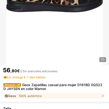
1/5
56
,80€
Sin aranceles adicionales
Est. entrega 4-7 días hábiles
Geox Zapatillas casual para mujer D161BD 0QS22
Almacén UE
D JAYSEN en color Marron
Geox
100% auténtico
Talla