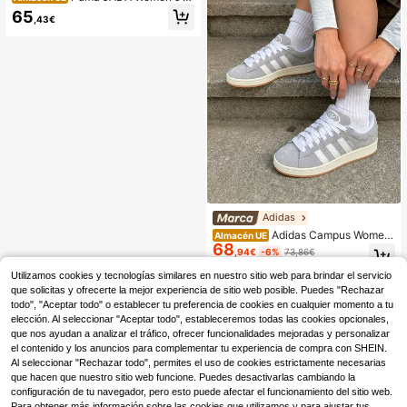
asual Athletic Shoes Comfortable V
65
,43€
ersatile Stylish Running Street Style
Office White 398846-02
Adidas
Adidas Campus Wome
Almacén UE
68
n's Casual Athletic Shoes Padded B
,94€
-6%
73,86€
reathable Sporty Casual Weekend
RRP: 120,00€
Walking White HQ8707
Utilizamos cookies y tecnologías similares en nuestro sitio web para brindar el servicio
que solicitas y ofrecerte la mejor experiencia de sitio web posible. Puedes "Rechazar
todo", "Aceptar todo" o establecer tu preferencia de cookies en cualquier momento a tu
elección. Al seleccionar "Aceptar todo", estableceremos todas las cookies opcionales,
que nos ayudan a analizar el tráfico, ofrecer funcionalidades mejoradas y personalizar
el contenido y los anuncios para complementar tu experiencia de compra con SHEIN.
Al seleccionar "Rechazar todo", permites el uso de cookies estrictamente necesarias
que hacen que nuestro sitio web funcione. Puedes desactivarlas cambiando la
configuración de tu navegador, pero esto puede afectar el funcionamiento del sitio web.
Para obtener más información sobre las cookies que utilizamos y para ajustar tus