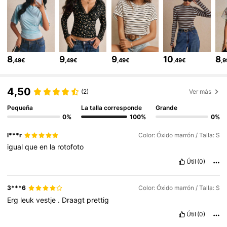
1.5M Seguidores
4,80
1.5M Seguidores
4,80
8
9
9
10
8
,49€
,49€
,49€
,49€
,
1.5M Seguidores
4,80
4,50
(2)
Ver más
Pequeña
La talla corresponde
Grande
1.5M Seguidores
4,80
0%
100%
0%
l***r
Color: Óxido marrón / Talla: S
igual
que
en
la
rotofoto
1.5M Seguidores
4,80
Útil
(0)
1.5M Seguidores
4,80
3***6
Color: Óxido marrón / Talla: S
Erg
leuk
vestje
.
Draagt
prettig
Útil
(0)
1.5M Seguidores
4,80