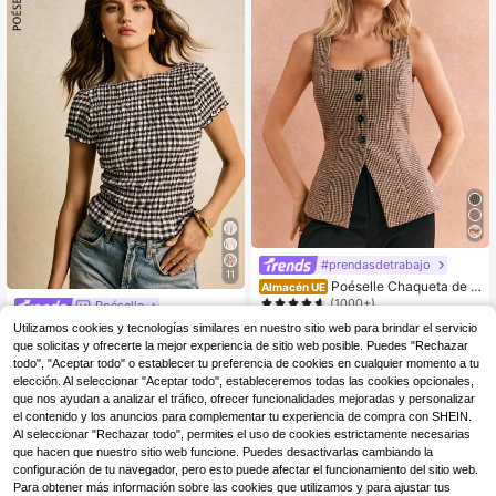
#prendasdetrabajo
11
Poéselle Chaqueta de t
Almacén UE
op sin mangas de ajuste ceñido con
(1000+)
Poéselle
escote cuadrado, adornada con bot
14
Poéselle Blusa de mujer
,74€
Utilizamos cookies y tecnologías similares en nuestro sitio web para brindar el servicio
Almacén UE
ones dorados, lazo invisible en la es
con cuello redondo, mangas cortas
(1000+)
que solicitas y ofrecerte la mejor experiencia de sitio web posible. Puedes "Rechazar
palda y bajo con abertura, en tela ja
y volantes en el bajo, de estilo a ray
11
cquard color caqui, para uso en la o
todo", "Aceptar todo" o establecer tu preferencia de cookies en cualquier momento a tu
,99€
as
ficina o eventos elegantes, una pre
elección. Al seleccionar "Aceptar todo", estableceremos todas las cookies opcionales,
nda indispensable de moda otoñal p
que nos ayudan a analizar el tráfico, ofrecer funcionalidades mejoradas y personalizar
ara mujeres, como la de Bridgerton
el contenido y los anuncios para complementar tu experiencia de compra con SHEIN.
Al seleccionar "Rechazar todo", permites el uso de cookies estrictamente necesarias
que hacen que nuestro sitio web funcione. Puedes desactivarlas cambiando la
configuración de tu navegador, pero esto puede afectar el funcionamiento del sitio web.
Para obtener más información sobre las cookies que utilizamos y para ajustar tus