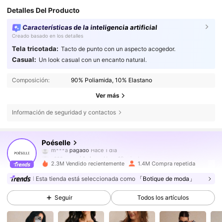
Detalles Del Producto
Características de la inteligencia artificial
Creado basado en los detalles
Tela tricotada:
Tacto de punto con un aspecto acogedor.
Casual:
Un look casual con un encanto natural.
Composición:
90% Poliamida, 10% Elastano
Ver más
Información de seguridad y contactos
1.5M Seguidores
4,80
Poéselle
s***a
seguido hace
Hace 10 minutos
2.3M Vendido recientemente
1.4M Compra repetida
1.5M Seguidores
4,80
Esta tienda está seleccionada como
「Botique de moda」
Seguir
Todos los artículos
1.5M Seguidores
4,80