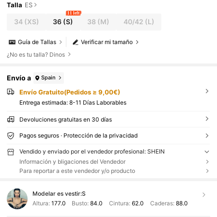
Talla
ES
11 left
34
(XS)
36
(S)
38
(M)
40/42
(L)
Guía de Tallas
Verificar mi tamaño
¿No es tu talla? Dinos
Envío a
Spain
Envío Gratuito(Pedidos ≥ 9,00€)
Entrega estimada:
8-11 Días Laborables
Devoluciones gratuitas en 30 días
Pagos seguros · Protección de la privacidad
Vendido y enviado por el vendedor profesional: SHEIN
Información y bligaciones del Vendedor
Para reportar a este vendedor y/o producto
Modelar es vestir:
S
Altura:
177.0
Busto:
84.0
Cintura:
62.0
Caderas:
88.0