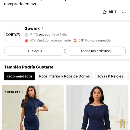
comprado
en
azul
.
Útil
(1)
Gownix
36K Seguidores
4,82
l***2
pagado
Hace 1 día
t***4
seguido hace
Hace 3 horas
47K Vendido recientemente
51K Compra repetida
36K Seguidores
4,82
Seguir
Todos los artículos
También Podría Gustarte
36K Seguidores
4,82
Recomendados
Ropa Interior y Ropa de Dormir
Joyas & Relojes
36K Seguidores
4,82
36K Seguidores
4,82
36K Seguidores
4,82