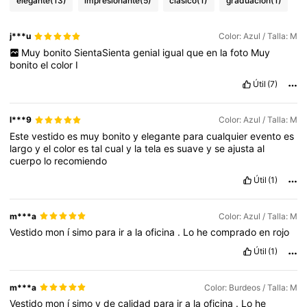
elegante
(13)
impresionante
(5)
clásico
(1)
graduación
(1)
j***u
Color: Azul / Talla: M
Muy
bonito
SientaSienta
genial
igual
que
en
la
foto
Muy
bonito
el
color
I
Útil
(7)
l***9
Color: Azul / Talla: M
Este
vestido
es
muy
bonito
y
elegante
para
cualquier
evento
es
largo
y
el
color
es
tal
cual
y
la
tela
es
suave
y
se
ajusta
al
cuerpo
lo
recomiendo
Útil
(1)
m***a
Color: Azul / Talla: M
Vestido
mon
í
simo
para
ir
a
la
oficina
.
Lo
he
comprado
en
rojo
Útil
(1)
m***a
Color: Burdeos / Talla: M
Vestido
mon
í
simo
y
de
calidad
para
ir
a
la
oficina
.
Lo
he