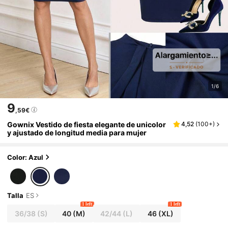
1/6
9
,59€
Gownix Vestido de fiesta elegante de unicolor
4,52
(
100+
)
y ajustado de longitud media para mujer
Color: Azul
Talla
ES
1 left
1 left
36/38
(S)
40
(M)
42/44
(L)
46
(XL)