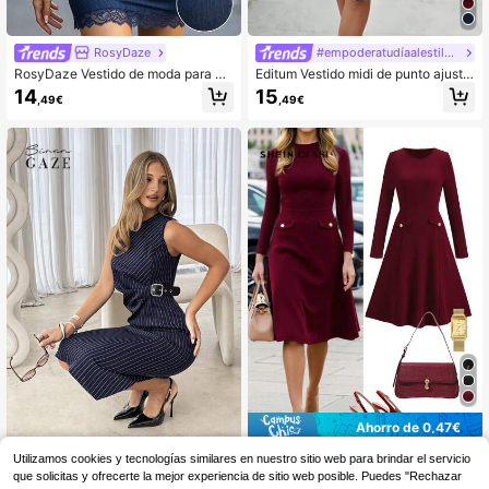
RosyDaze
#empoderatudíaalestilopowermom
RosyDaze Vestido de moda para m
Editum Vestido midi de punto ajusta
ujer con encaje, cuello en V, alta ela
do con cuello en V y sin mangas par
14
15
,49€
,49€
sticidad, manga 3/4, ajuste ceñido
a mujer, con cintura estilizadora, az
y estampado
ul marino/azul oscuro, elegante par
a uso diario y commute, otoño/invie
rno
Ahorro de 0,47€
SHEIN Clasi Elegante ve
#atuendossexys
Almacén UE
Utilizamos cookies y tecnologías similares en nuestro sitio web para brindar el servicio
stido de manga larga color borgoña,
16
que solicitas y ofrecerte la mejor experiencia de sitio web posible. Puedes "Rechazar
Siren Gaze Vestido de la
Almacén UE
,02€
-2%
16,49€
adecuado para el uso diario