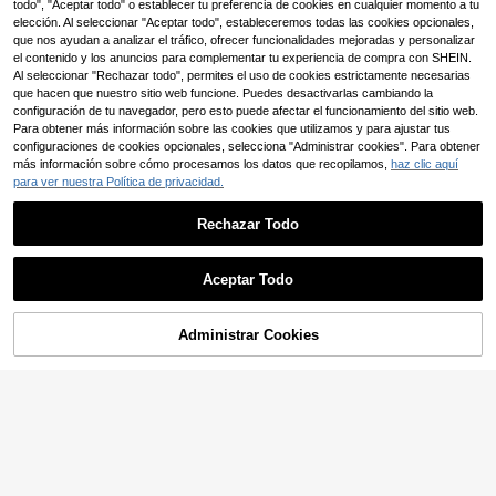
rgo medio sin mangas con estampa
todo", "Aceptar todo" o establecer tu preferencia de cookies en cualquier momento a tu
15
,99€
do de líneas para mujer
elección. Al seleccionar "Aceptar todo", estableceremos todas las cookies opcionales,
que nos ayudan a analizar el tráfico, ofrecer funcionalidades mejoradas y personalizar
el contenido y los anuncios para complementar tu experiencia de compra con SHEIN.
Al seleccionar "Rechazar todo", permites el uso de cookies estrictamente necesarias
que hacen que nuestro sitio web funcione. Puedes desactivarlas cambiando la
configuración de tu navegador, pero esto puede afectar el funcionamiento del sitio web.
Para obtener más información sobre las cookies que utilizamos y para ajustar tus
configuraciones de cookies opcionales, selecciona "Administrar cookies". Para obtener
más información sobre cómo procesamos los datos que recopilamos,
haz clic aquí
para ver nuestra Política de privacidad.
Rechazar Todo
Aceptar Todo
4
Administrar Cookies
AÑADIR A LA BOLSA
4
SHEIN Clasi Vestido de
Almacén UE
Body entero con cuello de tortuga,
18
Vestido de crepé import
Almacén UE
,31€
18,49€
estampado, y bajo alto
ado con cuello redondo, manga larg
18
,49€
a y volantes delanteros, 19117